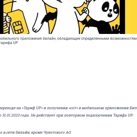
мобильного приложения билайн, обладающие определенными возможностям
тарифа UP
ереходе на «Тариф UP» и получении «сот» в мобильном приложении Бил
по 31.01.2023 года. Не действует при повторном подключении Тарифа UP.
 в сети билайн, кроме Чукотского АО.