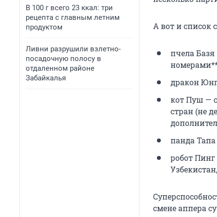
В 100 г всего 23 ккал: три
рецепта с главным летним
А вот и список 
продуктом
Ливни разрушили взлетно-
пчела Базя 
посадочную полосу в
номерами**
отдаленном районе
Забайкалья
дракон Юнг 
кот Пуш — 
стран (не 
дополнител
панда Тапа
робот Пинг
Узбекистан
Суперспособност
смене аппера с