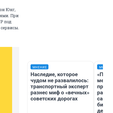
он Юнг,
иями. При
UP под
 сервисы.
МНЕНИЕ
МНЕНИ
Наследие, которое
«Поку
чудом не развалилось:
мешке
транспортный эксперт
предп
разнес миф о «вечных»
расска
советских дорогах
самом
бизне
дешев