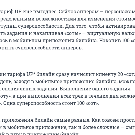
тариф UP еще выгоднее. Сейчас апперам — персонажам
ределенными возможностями для изменения стоимо
ступны суперспособности. Для того, чтобы активирова
ь задания и накапливая «соты» — виртуальную валют
ась в мобильном приложении билайна. Накопив 100 «с
крыть суперспособности апперов.
и тарифа UP* билайн сразу начислит клиенту 20 «сот»
ень, заходя в мобильное приложение билайна, можно
и специальных задания. Выполнение одного задания
соту», а при выполнении всех трех в течение дня можн
. Одна суперспособность стоит 100 «сот».
 приложения билайн самые разные. Как совсем прост
и в мобильное приложение, так и более сложные — сы
ий в игру в приложении билайн.