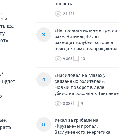
попасть
,
21 481
сти
ть их,
«Не привози их мне в третий
у,
3
раз». Читинец 40 лет
от»,
разводит голубей, которые
всегда к нему возвращаются
9 863
10
*.
«Насиловал на глазах у
4
 будет
связанных родителей».
Новый поворот в деле
убийства россиян в Таиланде
о
8 388
9
ые,
Уехал за грибами на
5
«Крузаке» и пропал.
грать
Заслуженного энергетика