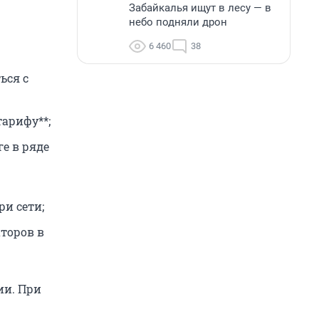
Забайкалья ищут в лесу — в
небо подняли дрон
6 460
38
ься с
тарифу**;
е в ряде
ри сети;
торов в
ии. При