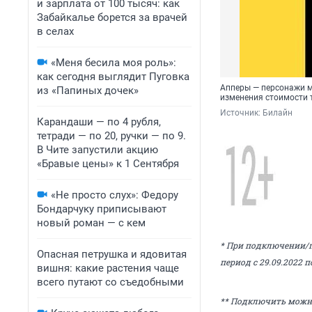
и зарплата от 100 тысяч: как
Забайкалье борется за врачей
в селах
«Меня бесила моя роль»:
как сегодня выглядит Пуговка
Апперы — персонажи 
из «Папиных дочек»
изменения стоимости 
Источник: 
Билайн
Карандаши — по 4 рубля,
тетради — по 20, ручки — по 9.
В Чите запустили акцию
«Бравые цены» к 1 Сентября
«Не просто слух»: Федору
Бондарчуку приписывают
новый роман — с кем
* При подключении/п
Опасная петрушка и ядовитая
период с 29.09.2022 
вишня: какие растения чаще
всего путают со съедобными
** Подключить можно