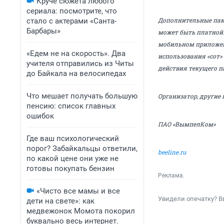
Круче сюжета любого
сериала: посмотрите, что
Дополнительные паке
стало с актерами «Санта-
Барбары»
может быть платной.
мобильном приложени
«Едем не на скорость». Два
использования «сот»
учителя отправились из Читы
действия текущего п
до Байкала на велосипедах
Что мешает получать большую
Организатор, другие 
пенсию: список главных
ошибок
ПАО
«
ВымпелКом
»
Где ваш психологический
порог? Забайкальцы ответили,
beeline.ru
по какой цене они уже не
готовы покупать бензин
Реклама.
«Чисто все мамы и все
Увидели опечатку? В
дети на свете»: как
медвежонок Момота покорил
буквально весь интернет.