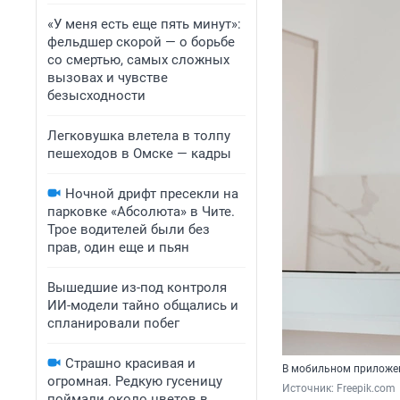
«У меня есть еще пять минут»:
фельдшер скорой — о борьбе
со смертью, самых сложных
вызовах и чувстве
безысходности
Легковушка влетела в толпу
пешеходов в Омске — кадры
Ночной дрифт пресекли на
парковке «Абсолюта» в Чите.
Трое водителей были без
прав, один еще и пьян
Вышедшие из-под контроля
ИИ-модели тайно общались и
спланировали побег
Страшно красивая и
В мобильном приложен
огромная. Редкую гусеницу
Источник: 
Freepik.com
поймали около цветов в