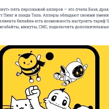
вут» пять персонажей-апперов — это пчела Базя, драк
от Пинг и панда Тапа. Апперы обладают своими умен
 клиента билайна есть возможность настроить тариф 
 гигабайты, минуты, СМС, подключить дополнительные