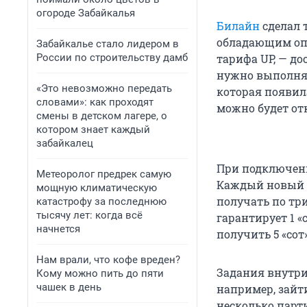
огороде Забайкалья
Билайн
сделал 
обладающим оп
Забайкалье стало лидером в
России по строительству дамб
тарифа UP, — до
нужно выполнят
«Это невозможно передать
которая появил
словами»: как проходят
можно будет от
смены в детском лагере, о
котором знает каждый
забайкалец
При подключени
Метеоролог предрек самую
Каждый новый д
мощную климатическую
получать по тр
катастрофу за последнюю
тысячу лет: когда всё
гарантирует 1 «
начнется
получить 5 «сот»
Нам врали, что кофе вреден?
Задания внутри
Кому можно пить до пяти
чашек в день
например, зайт
несколько парт