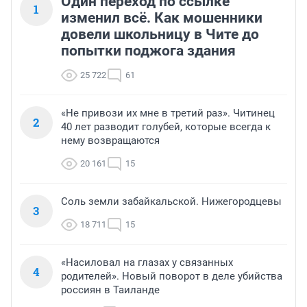
Один переход по ссылке
1
изменил всё. Как мошенники
довели школьницу в Чите до
попытки поджога здания
25 722
61
«Не привози их мне в третий раз». Читинец
2
40 лет разводит голубей, которые всегда к
нему возвращаются
20 161
15
Соль земли забайкальской. Нижегородцевы
3
18 711
15
«Насиловал на глазах у связанных
4
родителей». Новый поворот в деле убийства
россиян в Таиланде