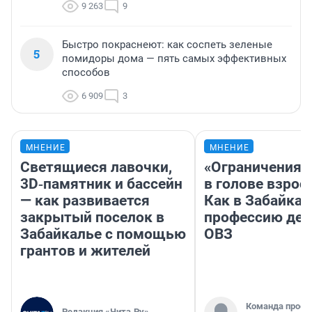
9 263
9
Быстро покраснеют: как соспеть зеленые
5
помидоры дома — пять самых эффективных
способов
6 909
3
МНЕНИЕ
МНЕНИЕ
Светящиеся лавочки,
«Ограничения 
3D‑памятник и бассейн
в голове взрос
— как развивается
Как в Забайка
закрытый поселок в
профессию дет
Забайкалье с помощью
ОВЗ
грантов и жителей
Команда проек
Редакция «Чита.Ру»