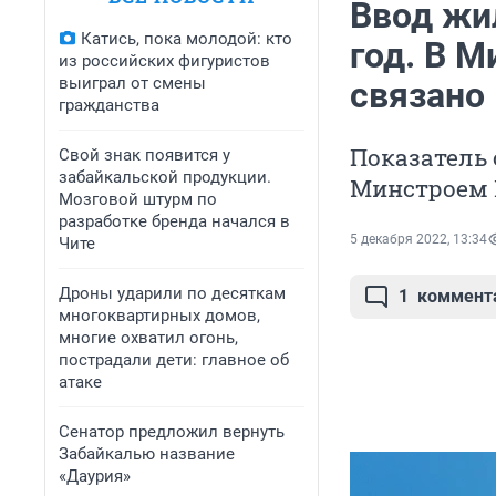
Ввод жи
Катись, пока молодой: кто
год. В М
из российских фигуристов
выиграл от смены
связано
гражданства
Показатель 
Свой знак появится у
забайкальской продукции.
Минстроем 
Мозговой штурм по
разработке бренда начался в
5 декабря 2022, 13:34
Чите
Дроны ударили по десяткам
1
коммент
многоквартирных домов,
многие охватил огонь,
пострадали дети: главное об
атаке
Сенатор предложил вернуть
Забайкалью название
«Даурия»