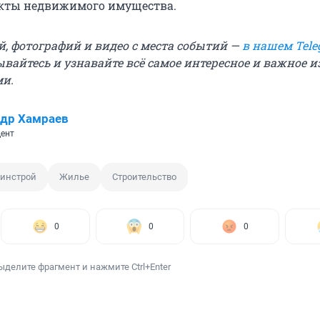
екты недвижимого имущества.
й, фотографий и видео с места событий —
в нашем Tele
вайтесь и узнавайте всё самое интересное и важное 
ми.
др Хамраев
ент
инстрой
Жилье
Строительство
0
0
0
ыделите фрагмент и нажмите Ctrl+Enter