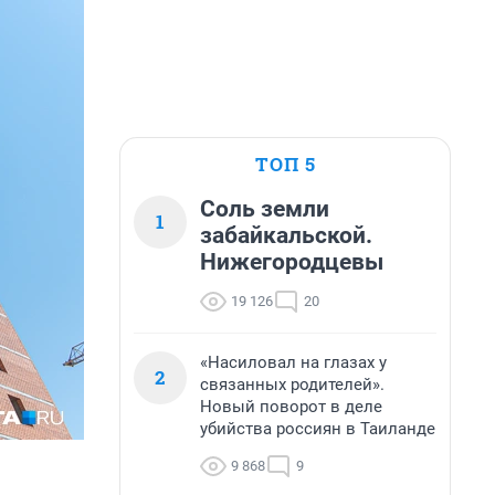
ТОП 5
Соль земли
1
забайкальской.
Нижегородцевы
19 126
20
«Насиловал на глазах у
2
связанных родителей».
Новый поворот в деле
убийства россиян в Таиланде
9 868
9