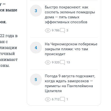
у —
Быстро покраснеют: как
лся выше
3
соспеть зеленые помидоры
дома — пять самых
оя.
эффективных способов
9 786
3
22 года в
ан с
На Черноморском побережье
4
ализации
закрыли пляжи: что там
сточный
происходит
занимают
9 320
13
йоны.
Погода 9 августа подскажет,
5
когда ждать заморозков —
приметы на Пантелеймона
Целителя
6 712
1