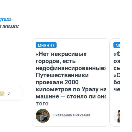
gram-
из жизни
МНЕНИЕ
МНЕНИ
«Нет некрасивых
«Фина
городов, есть
ожида
недофинансированные».
смотр
Путешественники
«Стар
проехали 2000
больш
километров по Уралу на
честн
0
машине — стоило ли оно
того
Екатерина Литкевич