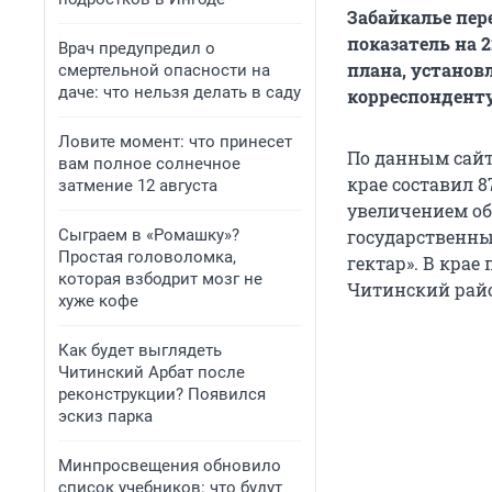
Забайкалье пер
показатель на 
Врач предупредил о
плана, установ
смертельной опасности на
даче: что нельзя делать в саду
корреспонденту
Ловите момент: что принесет
По данным сайта
вам полное солнечное
крае составил 8
затмение 12 августа
увеличением об
Сыграем в «Ромашку»?
государственны
Простая головоломка,
гектар». В кра
которая взбодрит мозг не
Читинский райо
хуже кофе
Как будет выглядеть
Читинский Арбат после
реконструкции? Появился
эскиз парка
Минпросвещения обновило
список учебников: что будут