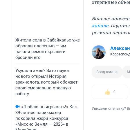
отдельные объ
Больше новосте
канале
.
Подписы
региона первы
Жители села в Забайкалье уже
обросли плесенью — им
Алексан
начали ремонт крыши и
Корреспонд
бросили его
Укусила змея? Зато паука
Ввод жилья
М
нового открыл! История
арахнолога, который обожает
свою смертельно опасную
0
работу
«Люблю выигрывать!» Как
Увидели опечатку? В
39-летняя парикмахер
покорила жюри конкурса
«Миссис Земля — 2026» в