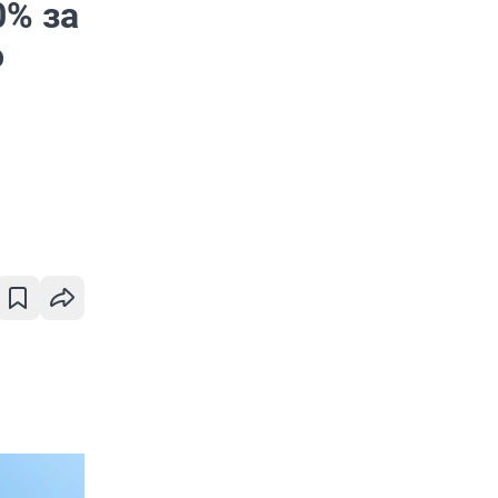
0% за
о