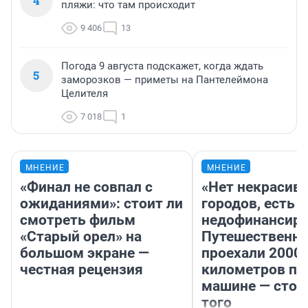
4
пляжи: что там происходит
9 406
13
Погода 9 августа подскажет, когда ждать
5
заморозков — приметы на Пантелеймона
Целителя
7 018
1
МНЕНИЕ
МНЕНИЕ
«Финал не совпал с
«Нет некрасив
ожиданиями»: стоит ли
городов, есть
смотреть фильм
недофинансиро
«Старый орел» на
Путешественн
большом экране —
проехали 2000
честная рецензия
километров по 
машине — стои
того