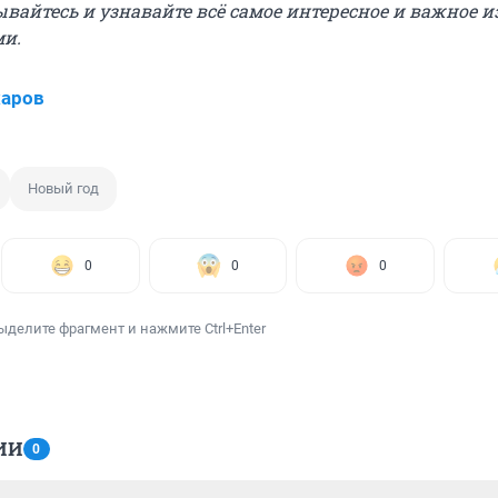
вайтесь и узнавайте всё самое интересное и важное 
ми.
харов
Новый год
0
0
0
ыделите фрагмент и нажмите Ctrl+Enter
ИИ
0