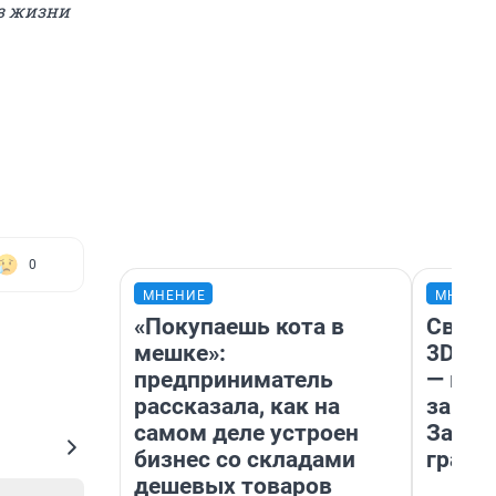
из жизни
0
МНЕНИЕ
МНЕНИ
«Покупаешь кота в
Светя
мешке»:
3D‑па
предприниматель
— как
рассказала, как на
закры
самом деле устроен
Забай
бизнес со складами
грант
дешевых товаров