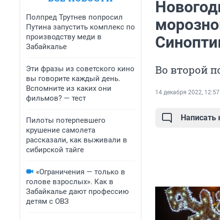
Новогод
Полпред Трутнев попросил
морозно
Путина запустить комплекс по
производству меди в
Синопти
Забайкалье
Во второй п
Эти фразы из советского кино
вы говорите каждый день.
Вспомните из каких они
14 декабря 2022, 12:57
фильмов? — тест
Написать
Пилоты потерпевшего
крушение самолета
рассказали, как выживали в
сибирской тайге
«Ограничения — только в
голове взрослых». Как в
Забайкалье дают профессию
детям с ОВЗ