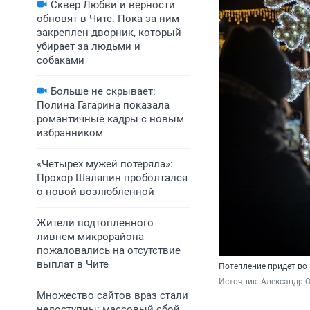
Сквер Любви и верности
обновят в Чите. Пока за ним
закреплен дворник, который
убирает за людьми и
собаками
Больше не скрывает:
Полина Гагарина показала
романтичные кадры с новым
избранником
«Четырех мужей потеряла»:
Прохор Шаляпин проболтался
о новой возлюбленной
Жители подтопленного
ливнем микрорайона
пожаловались на отсутствие
выплат в Чите
Потепление придет во
Источник: 
Александр 
Множество сайтов враз стали
недоступны: массовый сбой