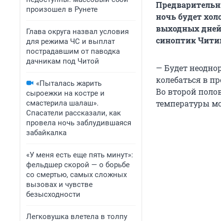
Предварительн
произошел в Рунете
ночь будет хол
выходных дней,
Глава округа назвал условия
синоптик Чити
для режима ЧС и выплат
пострадавшим от паводка
дачникам под Читой
— Будет неодно
колебаться в п
«Пыталась жарить
Во второй поло
сыроежки на костре и
температуры мо
смастерила шалаш».
Спасатели рассказали, как
провела ночь заблудившаяся
забайкалка
«У меня есть еще пять минут»:
фельдшер скорой — о борьбе
со смертью, самых сложных
вызовах и чувстве
безысходности
Легковушка влетела в толпу