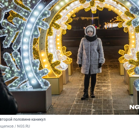
 второй половине каникул
Ощепков / NGS.RU