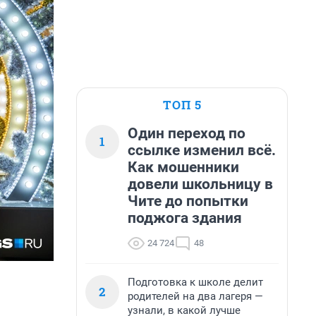
ТОП 5
Один переход по
1
ссылке изменил всё.
Как мошенники
довели школьницу в
Чите до попытки
поджога здания
24 724
48
Подготовка к школе делит
2
родителей на два лагеря —
узнали, в какой лучше