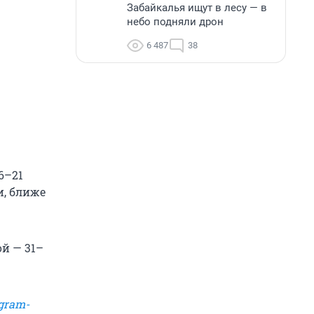
Забайкалья ищут в лесу — в
небо подняли дрон
6 487
38
6–21
и, ближе
ой — 31–
gram-