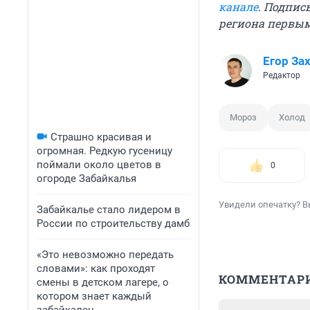
канале
.
Подписы
региона первы
Егор За
Редактор
Мороз
Холод
Страшно красивая и
огромная. Редкую гусеницу
поймали около цветов в
0
огороде Забайкалья
Увидели опечатку? В
Забайкалье стало лидером в
России по строительству дамб
«Это невозможно передать
словами»: как проходят
КОММЕНТАР
смены в детском лагере, о
котором знает каждый