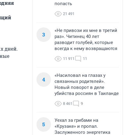
одняя
попасть
21 491
дущий
«Не привози их мне в третий
3
раз». Читинец 40 лет
разводит голубей, которые
х дней.
всегда к нему возвращаются
ьные
11 911
11
«Насиловал на глазах у
4
связанных родителей».
Новый поворот в деле
убийства россиян в Таиланде
8 461
9
Уехал за грибами на
5
«Крузаке» и пропал.
Заслуженного энергетика