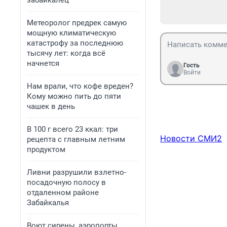
забайкалец
Метеоролог предрек самую
мощную климатическую
катастрофу за последнюю
тысячу лет: когда всё
начнется
Гость
Войти
Нам врали, что кофе вреден?
Кому можно пить до пяти
чашек в день
В 100 г всего 23 ккал: три
Новости СМИ2
рецепта с главным летним
продуктом
Ливни разрушили взлетно-
посадочную полосу в
отдаленном районе
Забайкалья
Воют сирены, аэропорты