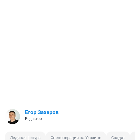
Егор Захаров
Редактор
Ледяная фигура
Спецоперация на Украине
Солдат
Ле