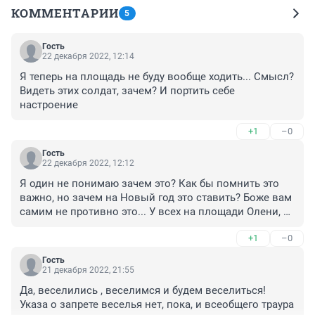
КОММЕНТАРИИ
5
Гость
22 декабря 2022, 12:14
Я теперь на площадь не буду вообще ходить... Смысл? 
Видеть этих солдат, зачем? И портить себе 
настроение
+1
–0
Гость
22 декабря 2022, 12:12
Я один не понимаю зачем это? Как бы помнить это 
важно, но зачем на Новый год это ставить? Боже вам 
самим не противно это... У всех на площади Олени, 
Дед мороз, Кролик стоят, но у нас ВОЕННЫЕ С 
+1
–0
АВТОМАТАМИ, я сейчас разговаривал с младшим 
братом он меня спросил: "Они всегда будут тут 
Гость
стоять?" Как бы я объяснил как мог, что это важно 
21 декабря 2022, 21:55
сейчас для страны и так далее, но он задал вопрос: 
Да, веселились , веселимся и будем веселиться! 
"Так Новый год скоро, зачем они стоят?" 

Указа о запрете веселья нет, пока, и всеобщего траура 
Эх вы меня извините, но это глупо уже.