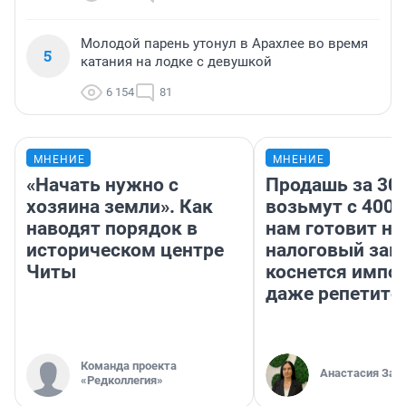
Молодой парень утонул в Арахлее во время
5
катания на лодке с девушкой
6 154
81
МНЕНИЕ
МНЕНИЕ
«Начать нужно с
Продашь за 300
хозяина земли». Как
возьмут с 4000
наводят порядок в
нам готовит н
историческом центре
налоговый зако
Читы
коснется импор
даже репетито
Команда проекта
Анастасия Зав
«Редколлегия»