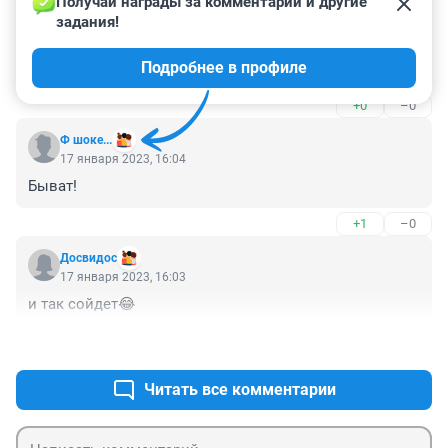
Получай награды за комментарии и другие 
задания!
Гость
18 января 2023, 16:39
Подробнее в профиле
Он так видит)))
+0
–0
Ф шоке...
17 января 2023, 16:04
Быват!
+1
–0
Досвидос
17 января 2023, 16:03
и так сойдет😂
+1
–0
Читать все комментарии