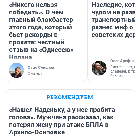
«Никого нельзя
Наследие, кото
победить». О чем
чудом не разва
главный блокбастер
транспортный 
этого года, который
разнес миф о 
бьет рекорды в
советских доро
прокате: честный
отзыв на «Одиссею»
Нолана
Олег Арефьев
Блогер, предпри
Стас Соколов
владелец в тра
Эксперт
бизнесе
РЕКОМЕНДУЕМ
«Нашел Наденьку, а у нее пробита
голова». Мужчина рассказал, как
потерял жену при атаке БПЛА в
Архипо-Осиповке