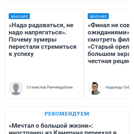
МНЕНИЕ
МНЕНИЕ
«Надо радоваться, не
«Финал не совп
надо напрягаться».
ожиданиями»: 
Почему зумеры
смотреть фил
перестали стремиться
«Старый орел» 
к успеху
большом экран
честная рецен
Станислав Ринчиндабаев
Надежда Губар
РЕКОМЕНДУЕМ
«Мечтал о большой жизни»:
иностранец из Камеруна переехал в