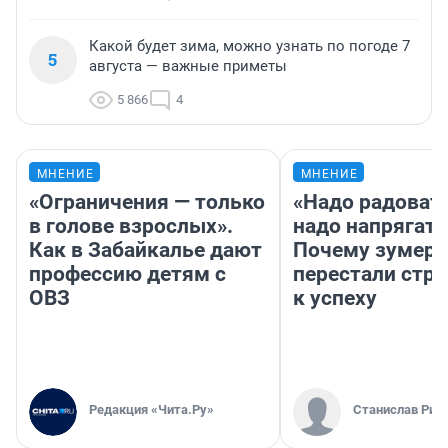
Какой будет зима, можно узнать по погоде 7
5
августа — важные приметы
5 866
4
МНЕНИЕ
МНЕНИЕ
«Ограничения — только
«Надо радовать
в голове взрослых».
надо напрягать
Как в Забайкалье дают
Почему зумер
профессию детям с
перестали стр
ОВЗ
к успеху
Редакция «Чита.Ру»
Станислав Рин