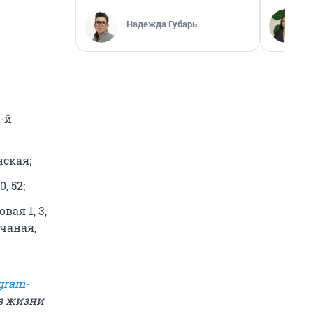
Надежда Губарь
2-й
нская;
, 52;
вая 1, 3,
есчаная,
gram-
из жизни