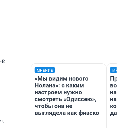
2-й
МНЕНИЕ
МНЕНИ
«Мы видим нового
Прода
Нолана»: с каким
возьм
настроем нужно
нам г
смотреть «Одиссею»,
налог
чтобы она не
косне
выглядела как фиаско
даже 
я,