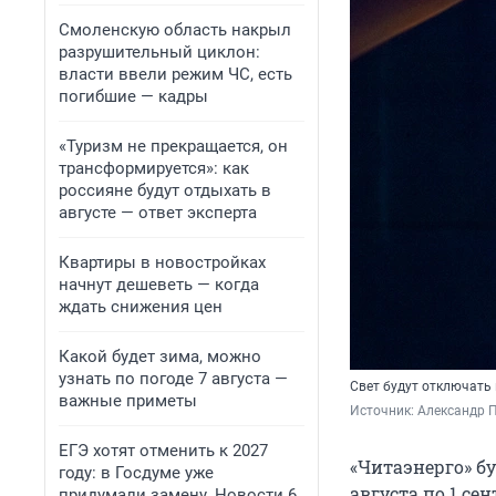
Смоленскую область накрыл
разрушительный циклон:
власти ввели режим ЧС, есть
погибшие — кадры
«Туризм не прекращается, он
трансформируется»: как
россияне будут отдыхать в
августе — ответ эксперта
Квартиры в новостройках
начнут дешеветь — когда
ждать снижения цен
Какой будет зима, можно
узнать по погоде 7 августа —
Свет будут отключать 
важные приметы
Источник: 
Александр П
ЕГЭ хотят отменить к 2027
«Читаэнерго» б
году: в Госдуме уже
августа по 1 се
придумали замену. Новости 6