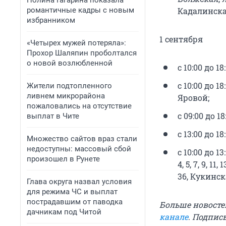
Полина Гагарина показала
романтичные кадры с новым
Кадалинска
избранником
1 сентября
«Четырех мужей потеряла»:
Прохор Шаляпин проболтался
о новой возлюбленной
с 10:00 до 
с 10:00 до 
Жители подтопленного
ливнем микрорайона
Яровой;
пожаловались на отсутствие
с 09:00 до 
выплат в Чите
с 13:00 до 1
Множество сайтов враз стали
недоступны: массовый сбой
с 10:00 до 1
произошел в Рунете
4, 5, 7, 9, 1
36, Кукинска
Глава округа назвал условия
для режима ЧС и выплат
пострадавшим от паводка
Больше новосте
дачникам под Читой
канале
.
Подписы