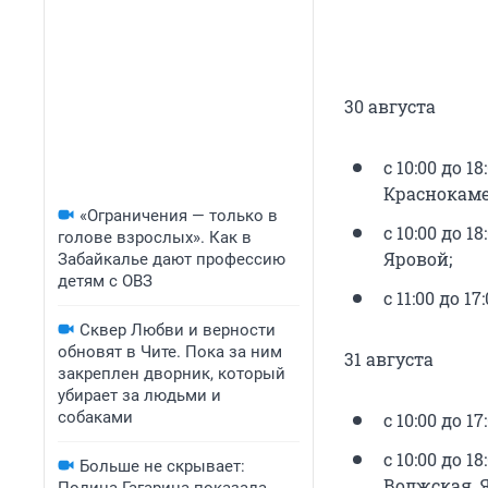
30 августа
с 10:00 до 
Краснокаме
«Ограничения — только в
с 10:00 до 
голове взрослых». Как в
Яровой;
Забайкалье дают профессию
детям с ОВЗ
с 11:00 до 1
Сквер Любви и верности
обновят в Чите. Пока за ним
31 августа
закреплен дворник, который
убирает за людьми и
собаками
с 10:00 до 17
с 10:00 до 
Больше не скрывает:
Волжская, Я