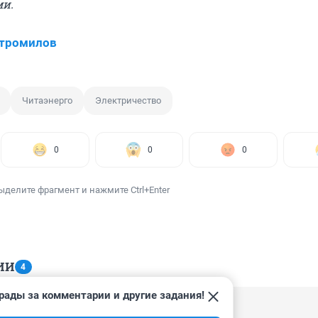
ми.
Стромилов
Читаэнерго
Электричество
0
0
0
ыделите фрагмент и нажмите Ctrl+Enter
ИИ
4
рады за комментарии и другие задания!
, 09:11