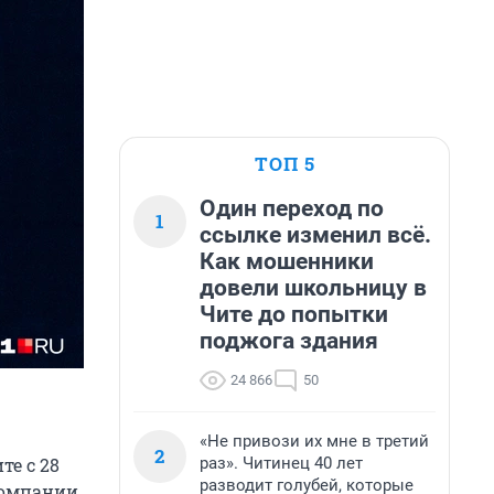
ТОП 5
Один переход по
1
ссылке изменил всё.
Как мошенники
довели школьницу в
Чите до попытки
поджога здания
24 866
50
«Не привози их мне в третий
2
раз». Читинец 40 лет
те с 28
разводит голубей, которые
компании.