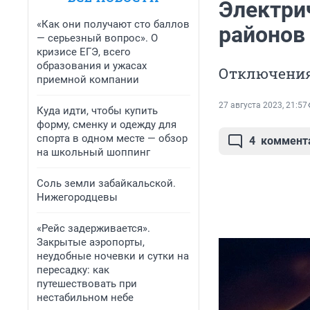
Электри
«Как они получают сто баллов
районов 
— серьезный вопрос». О
кризисе ЕГЭ, всего
образования и ужасах
Отключения 
приемной компании
27 августа 2023, 21:57
Куда идти, чтобы купить
форму, сменку и одежду для
спорта в одном месте — обзор
4
коммент
на школьный шоппинг
Соль земли забайкальской.
Нижегородцевы
«Рейс задерживается».
Закрытые аэропорты,
неудобные ночевки и сутки на
пересадку: как
путешествовать при
нестабильном небе