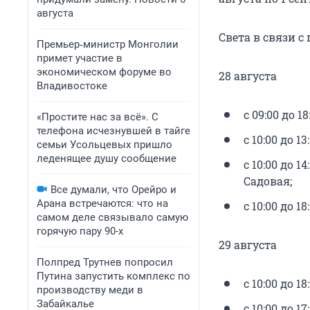
августа
Света в связи 
Премьер‑министр Монголии
примет участие в
экономическом форуме во
28 августа
Владивостоке
с 09:00 до 1
«Простите нас за всё». С
телефона исчезнувшей в тайге
с 10:00 до 
семьи Усольцевых пришло
леденящее душу сообщение
с 10:00 до 
Садовая;
Все думали, что Орейро и
Арана встречаются: что на
с 10:00 до 1
самом деле связывало самую
горячую пару 90-х
29 августа
Полпред Трутнев попросил
Путина запустить комплекс по
с 10:00 до 1
производству меди в
Забайкалье
с 10:00 до 