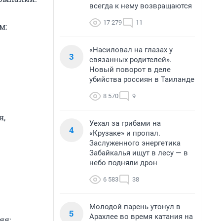
всегда к нему возвращаются
17 279
11
м:
«Насиловал на глазах у
3
связанных родителей».
Новый поворот в деле
убийства россиян в Таиланде
8 570
9
я,
Уехал за грибами на
4
«Крузаке» и пропал.
Заслуженного энергетика
Забайкалья ищут в лесу — в
небо подняли дрон
6 583
38
Молодой парень утонул в
5
Арахлее во время катания на
яя;