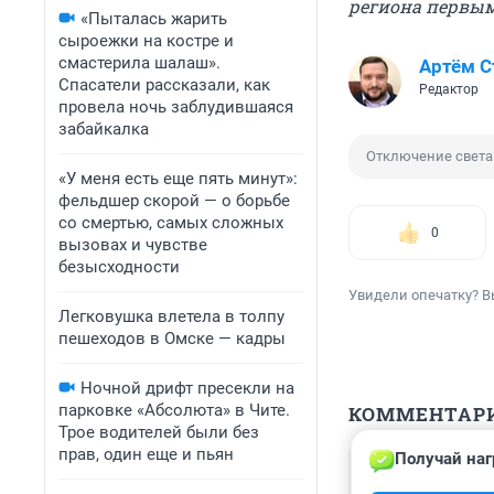
региона первы
«Пыталась жарить
сыроежки на костре и
смастерила шалаш».
Артём 
Спасатели рассказали, как
Редактор
провела ночь заблудившаяся
забайкалка
Отключение света
«У меня есть еще пять минут»:
фельдшер скорой — о борьбе
со смертью, самых сложных
0
вызовах и чувстве
безысходности
Увидели опечатку? В
Легковушка влетела в толпу
пешеходов в Омске — кадры
Ночной дрифт пресекли на
парковке «Абсолюта» в Чите.
КОММЕНТАР
Трое водителей были без
прав, один еще и пьян
Получай наг
Гость
30 августа 2023