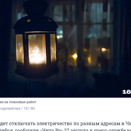
из-за плановых работ
одопригора / 161.RU
удет отключать электричество по разным адресам в Чи
нтября, сообщили «Чита.Ру» 27 августа в пресс-службе 