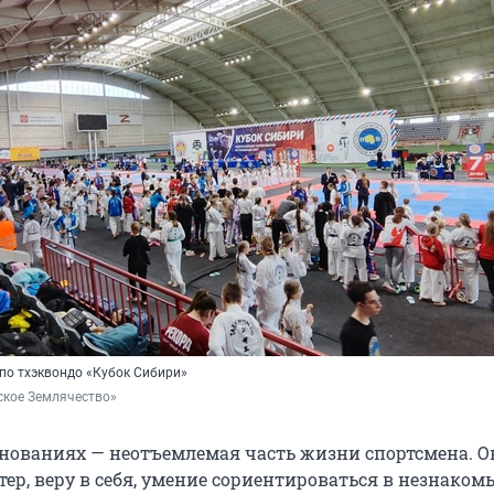
 по тхэквондо «Кубок Сибири»
ское Землячество»
внованиях — неотъемлемая часть жизни спортсмена. О
ер, веру в себя, умение сориентироваться в незнаком