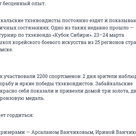
т бесценный опыт.
йкальские тхэквондисты постоянно ездят и показыва
ичных состязаниях. Одно из таких недавно прошло —
турнир по тхэквондо «Кубок Сибири». 23–24 марта
кол корейского боевого искусства из 25 регионов стр
мске.
х участвовали 2200 спортсменов: 2 дня зрители наблю
рьбу и яркие победы тхэквондистов. Забайкальские
красно себя показали и привезли домой три золота, д
бронзовую медаль.
ет гордиться:
ризерами — Арсаланом Ванчиковым, Ириной Ванчик