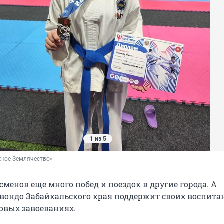
1 из 5
ское Землячество»
сменов еще много побед и поездок в другие города. А
вондо Забайкальского края поддержит своих воспита
овых завоеваниях.