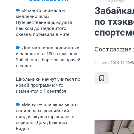
Erid: 2SDnjc8vnqw
Забайка
«Я много снимала и
медленно шла».
по тхэк
Путешественница, идущая
пешком до Ледовитого
спортсм
океана, побывала в Чите
Состязание 
Два миллиона подъемных
и зарплата от 100 тысяч: как
Забайкалье борется за врачей
4 апреля 2024, 11:00
в селах
Школьники начнут учиться по
новой программе: что
изменится с 1 сентября
«Минус — слишком много
спойлеров»: российский
ниндзя-скульптор снялся в
сериале «Дом Дракона».
Видео