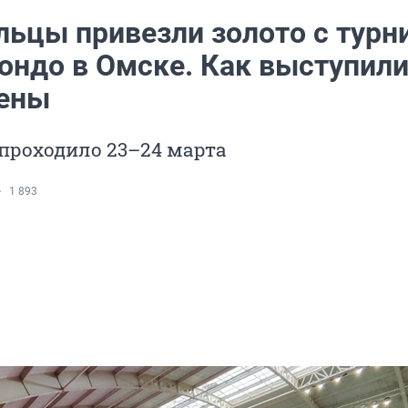
льцы привезли золото с турн
вондо в Омске. Как выступил
ены
проходило 23–24 марта
1 893