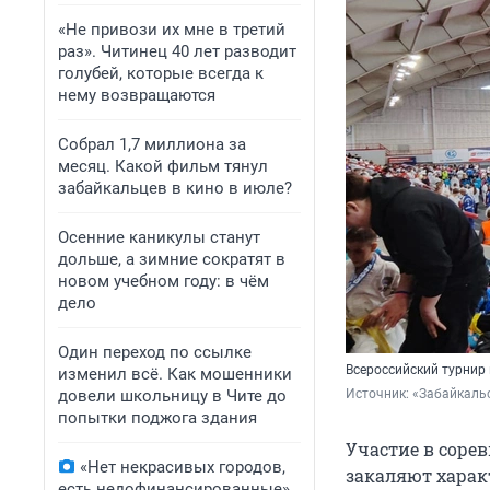
«Не привози их мне в третий
раз». Читинец 40 лет разводит
голубей, которые всегда к
нему возвращаются
Собрал 1,7 миллиона за
месяц. Какой фильм тянул
забайкальцев в кино в июле?
Осенние каникулы станут
дольше, а зимние сократят в
новом учебном году: в чём
дело
Один переход по ссылке
Всероссийский турнир
изменил всё. Как мошенники
довели школьницу в Чите до
Источник: 
«Забайкаль
попытки поджога здания
Участие в соре
«Нет некрасивых городов,
закаляют характ
есть недофинансированные».