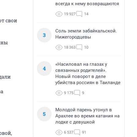
всегда к нему возвращаются
19 927
14
ют свои
Соль земли забайкальской.
3
Нижегородцевы
аны
18 363
10
«Насиловал на глазах у
4
связанных родителей».
дали
Новый поворот в деле
убийства россиян в Таиланде
ва
9 175
9
Молодой парень утонул в
5
Арахлее во время катания на
лодке с девушкой
овой,
6 537
91