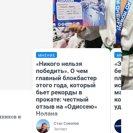
МНЕНИЕ
МНЕНИ
«Никого нельзя
«Это 
победить». О чем
безоб
главный блокбастер
площа
этого года, который
исчез
бьет рекорды в
мален
прокате: честный
котор
отзыв на «Одиссею»
удобн
Нолана
нников и
Стас Соколов
Эксперт