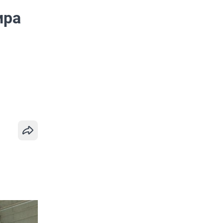
ира
и