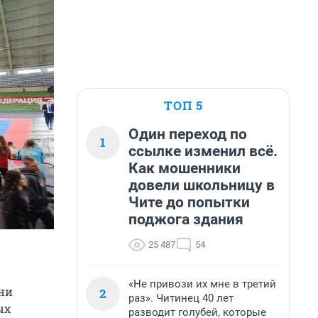
ТОП 5
Один переход по
1
ссылке изменил всё.
Как мошенники
довели школьницу в
Чите до попытки
поджога здания
25 487
54
«Не привози их мне в третий
ни
2
раз». Читинец 40 лет
ых
разводит голубей, которые