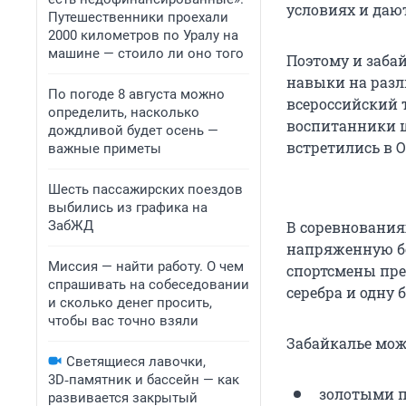
условиях и даю
Путешественники проехали
2000 километров по Уралу на
машине — стоило ли оно того
Поэтому и заба
навыки на разл
По погоде 8 августа можно
всероссийский 
определить, насколько
воспитанники ш
дождливой будет осень —
встретились в О
важные приметы
Шесть пассажирских поездов
выбились из графика на
ЗабЖД
В соревнования
напряженную бо
Миссия — найти работу. О чем
спортсмены пре
спрашивать на собеседовании
серебра и одну 
и сколько денег просить,
чтобы вас точно взяли
Забайкалье мож
Светящиеся лавочки,
3D‑памятник и бассейн — как
золотыми п
развивается закрытый