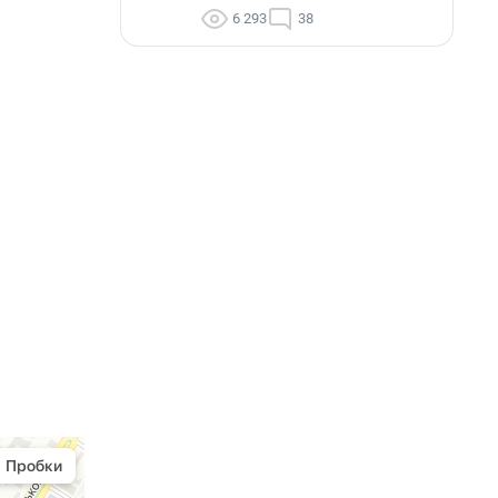
6 293
38