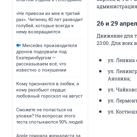
администрация 
«Не привози их мне в третий
раз». Читинец 40 лет разводит
26 и 29 апре
голубей, которые всегда к
нему возвращаются
Движение для тр
23:00. Для всех 
Mercedes производителя
дронов подорвали под
Екатеринбургом —
ул. Ленина 
рассказываем всё, что
известно о покушении
ул. Ленингр
Анохина;
Кому признаются в любви, а
ул. Чайковс
кому разобьют сердце:
любовный гороскоп на август
ул. Лермонт
Сможете не попасться на
ул. Костюш
уловки? На вопросах этого
теста спотыкаются 90% людей
Apple приняла журналиста за