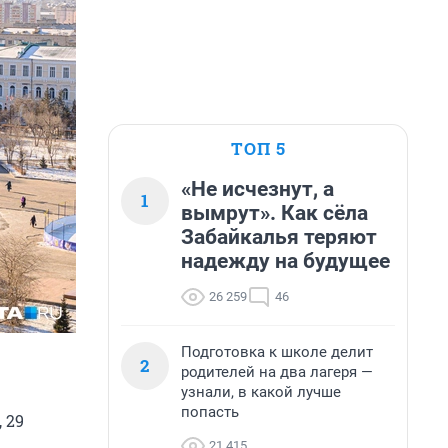
ТОП 5
«Не исчезнут, а
1
вымрут». Как сёла
Забайкалья теряют
надежду на будущее
26 259
46
Подготовка к школе делит
2
родителей на два лагеря —
узнали, в какой лучше
попасть
 29
21 415