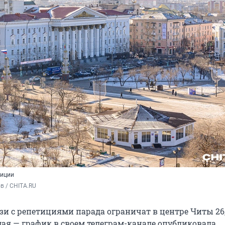
тиции
в / CHITA.RU
зи с репетициями парада ограничат в центре Читы 26,
7 мая — график в своем телеграм-канале опубликовала