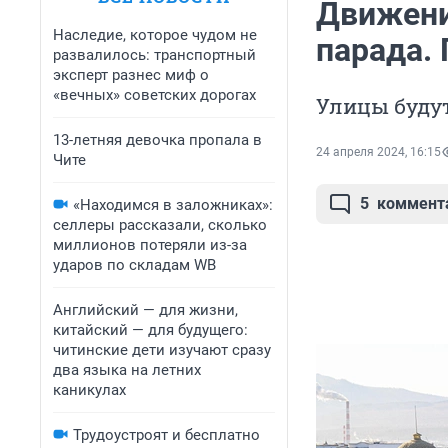
Движени
Наследие, которое чудом не
парада.
развалилось: транспортный
эксперт разнес миф о
«вечных» советских дорогах
Улицы будут 
13-летняя девочка пропала в
24 апреля 2024, 16:15
Чите
5
коммент
«Находимся в заложниках»:
селлеры рассказали, сколько
миллионов потеряли из-за
ударов по складам WB
Английский — для жизни,
китайский — для будущего:
читинские дети изучают сразу
два языка на летних
каникулах
Трудоустроят и бесплатно