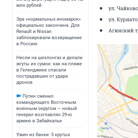
млн рублей
ул. Чайковс
ул. Курнато
Эра «нормальных иномарок»
официально закончена. Для
Агинский тр
Renault и Nissan
заблокировали возвращение
в Россию
Несли на шезлонгах и делали
жгуты из сумок: как на пляже
в Геленджике спасали
пострадавших от удара
дронов
Путин сменил
командующего Восточным
военным округом — новый
генерал возглавлял 29-ю
армию в Забайкалье
Ужин из банки: 5 крутых