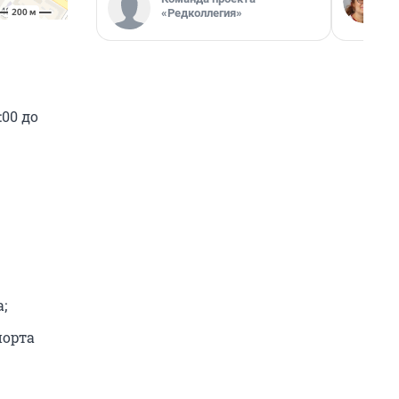
«Редколлегия»
00 до
.
;
порта