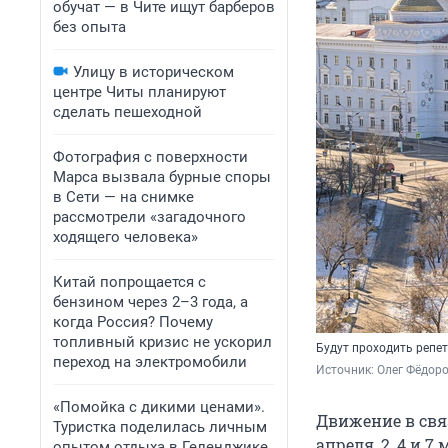
обучат — в Чите ищут барберов
без опыта
Улицу в историческом
центре Читы планируют
сделать пешеходной
Фотография с поверхности
Марса вызвала бурные споры
в Сети — на снимке
рассмотрели «загадочного
ходящего человека»
Китай попрощается с
бензином через 2–3 года, а
когда Россия? Почему
топливный кризис не ускорил
Будут проходить репе
переход на электромобили
Источник: 
Олег Фёдоро
«Помойка с дикими ценами».
Движение в свя
Туристка поделилась личным
апреля, 2, 4 и 
опытом отдыха в Геленджике