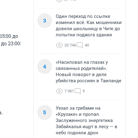
Один переход по ссылке
3
изменил всё. Как мошенники
довели школьницу в Чите до
попытки поджога здания
5:00 до
до 23:00:
20 746
40
«Насиловал на глазах у
4
связанных родителей».
.
Новый поворот в деле
убийства россиян в Таиланде
7 981
9
Уехал за грибами на
5
а.
«Крузаке» и пропал.
Заслуженного энергетика
Забайкалья ищут в лесу — в
небо подняли дрон