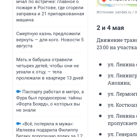
мчал по встречке: главное о
пожаре в Ростове, где сгорели
Источник: 
yandex.ru / 
заправка и 21 припаркованная
машина
2 и 4 мая
Смертную казнь предложили
Движение трансп
вернуть — для кого. Новости 5
августа
23:00 на участка
Мать и бабушка отравили
ул. Ленина 
четырех детей, чтобы они не
уехали к отцу, — тела
ул. Ленингр
пролежали в квартире 13 дней
Анохина;
Паспарту работал в метро, а
ул. Лермонт
Фура был продюсером: тайны
«Форта Боярд», о которых вы
ул. Костюш
не знали
ул. Ленина 
пропускает
«Всё, потеряла я мужа»:
Ивлеева подарила Филиппу
ул. Генерал
Бегаку дорогущую лодку за 1,2