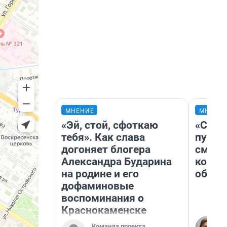
МНЕНИЕ
МНЕНИ
«Эй, стой, сфоткаю
«Спут
тебя». Как слава
пургу»
догоняет блогера
смерт
Александра Бударина
котор
на родине и его
обнар
дофаминовые
воспоминания о
Краснокаменске
Команда проекта