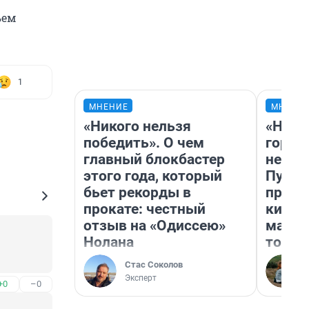
ъем
1
МНЕНИЕ
МНЕНИ
«Никого нельзя
«Нет 
победить». О чем
городо
главный блокбастер
недоф
этого года, который
Путеш
бьет рекорды в
проех
прокате: честный
килом
отзыв на «Одиссею»
машин
Нолана
того
Стас Соколов
Эксперт
+0
–0