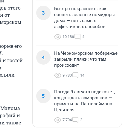
ми
ов этого
Быстро покраснеют: как
3
и от
соспеть зеленые помидоры
дома — пять самых
м морском
эффективных способов
10 186
4
форме его
Х.
На Черноморском побережье
4
закрыли пляжи: что там
 и гостей
происходит
и
делили
9 780
14
Погода 9 августа подскажет,
5
когда ждать заморозков —
приметы на Пантелеймона
я Манома
Целителя
графий и
7 704
2
ии также