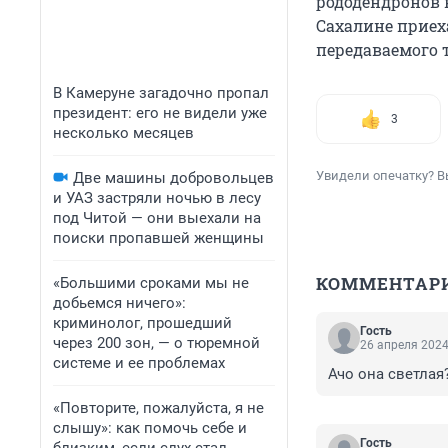
рододендронов 
Сахалине приеха
передаваемого 
В Камеруне загадочно пропал
президент: его не видели уже
3
несколько месяцев
Увидели опечатку? В
Две машины добровольцев
и УАЗ застряли ночью в лесу
под Читой — они выехали на
поиски пропавшей женщины
КОММЕНТАР
«Большими сроками мы не
добьемся ничего»:
криминолог, прошедший
Гость
через 200 зон, — о тюремной
26 апреля 2024
системе и ее проблемах
Ачо она светлая
«Повторите, пожалуйста, я не
слышу»: как помочь себе и
Гость