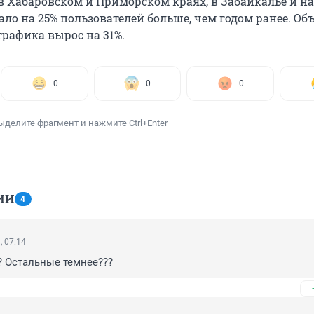
в Хабаровском и Приморском краях, в Забайкалье и на
ло на 25% пользователей больше, чем годом ранее. Об
трафика вырос на 31%.
0
0
0
ыделите фрагмент и нажмите Ctrl+Enter
ИИ
4
, 07:14
? Остальные темнее???