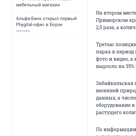
мебельный магазин
На втором мест
Альфа-Банк открыл первый
Приморском кра
Phygital-офис в Борзе
2,5 раза, а коли
Третью позицию
парка в период
фото и видео, 
выросло на 35% г
Забайкальская 
весенней природ
данных, а числ
оборудование в
растущего коли
По информации 