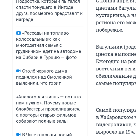
С конца апреля
Подростка, который пытался
спасти тонущего в Ингоде
цветами багуль
друга, посмертно представят к
кустарника, а н
награде
региона его мож
побережье.
«Расходы на топливо
колоссальные»: как
многодетная семья с
Багульник (род
грудничком едет на автодоме
цветка выполне
из Сибири в Турцию — фото
Ежегодно на ро
восточных рег
Столб черного дыма
обезличенные д
поднялся над Смоленкой —
самые популярн
выяснили, что горит
«Аналоговая жизнь — вот что
нам нужно». Почему новые
блокбастеры проваливаются,
Самой популярн
а повторы старых фильмов
в Хабаровском 
собирают полные залы
видеороликов, ч
выросло на 19%.
В Чите открыли новый