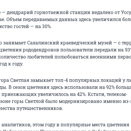
е — дендрарий горнотаежной станции недалеко от Усс
е. Объем передаваемых данных здесь увеличился бол
чество гостей — на 30%.
 занимает Сахалинский краеведческий музей — с те
 цветения рододендронов пользователи передали на 9
а количество любителей полюбоваться весенними пер
од к году.
гора Светлая замыкает топ-4 популярных локаций у 
ы. В сезон цветения здесь использовали на 92% больш
о приезжающих увеличилось на 42%. Кстати, телеком-
 зоне горы Светлой было модернизировано именно из-
чества путешественников.
аналитиков, этом году в популярные места цветения