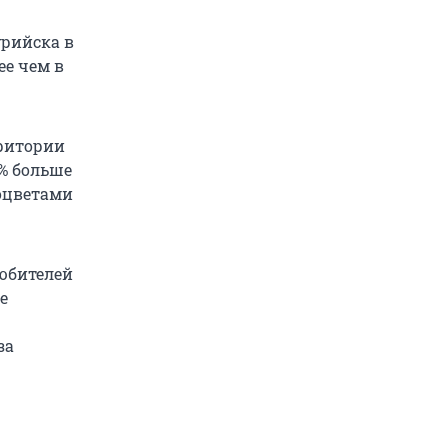
урийска в
ее чем в
рритории
3% больше
воцветами
любителей
е
за