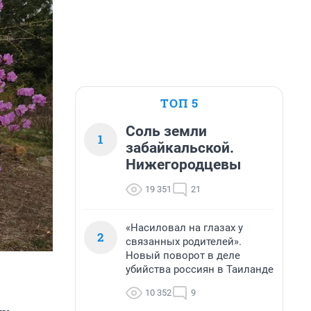
ТОП 5
Соль земли
1
забайкальской.
Нижегородцевы
19 351
21
«Насиловал на глазах у
2
связанных родителей».
Новый поворот в деле
убийства россиян в Таиланде
10 352
9