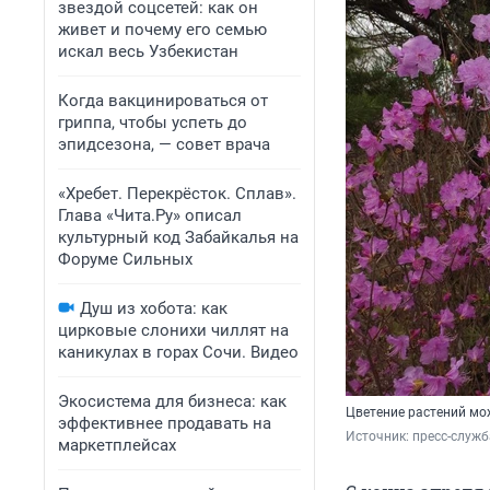
звездой соцсетей: как он
живет и почему его семью
искал весь Узбекистан
Когда вакцинироваться от
гриппа, чтобы успеть до
эпидсезона, — совет врача
«Хребет. Перекрёсток. Сплав».
Глава «Чита.Ру» описал
культурный код Забайкалья на
Форуме Сильных
Душ из хобота: как
цирковые слонихи чиллят на
каникулах в горах Сочи. Видео
Экосистема для бизнеса: как
Цветение растений мож
эффективнее продавать на
Источник: 
пресс-служ
маркетплейсах