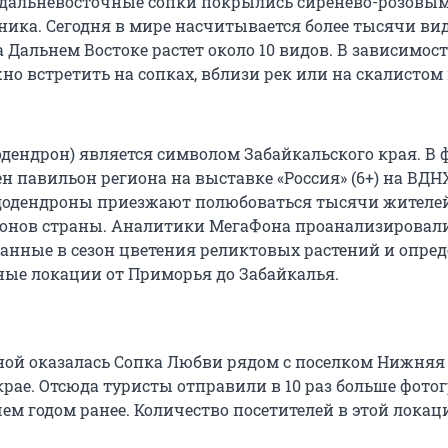
 дальневосточные сопки покрылись сиренево-розовы
ника. Сегодня в мире насчитывается более тысячи вид
а Дальнем Востоке растет около 10 видов. В зависимост
но встретить на сопках, вблизи рек или на скалисто
одендрон) является символом Забайкальского края. В 
н павильон региона на выставке «Россия» (6+) на ВДН
додендроны приезжают полюбоваться тысячи жителей
ионов страны. Аналитики МегаФона проанализировал
анные в сезон цветения реликтовых растений и опре
ые локации от Приморья до Забайкалья.
ой оказалась Сопка Любви рядом с поселком Нижня
крае. Отсюда туристы отправили в 10 раз больше фото
ем годом ранее. Количество посетителей в этой локац