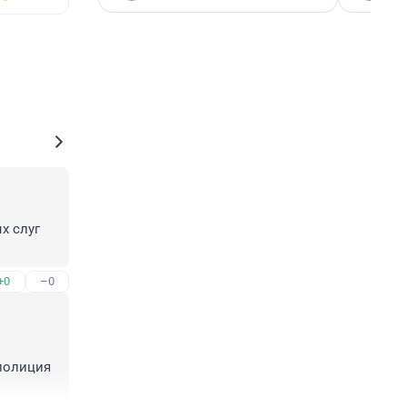
 слуг 
+0
–0
полиция 