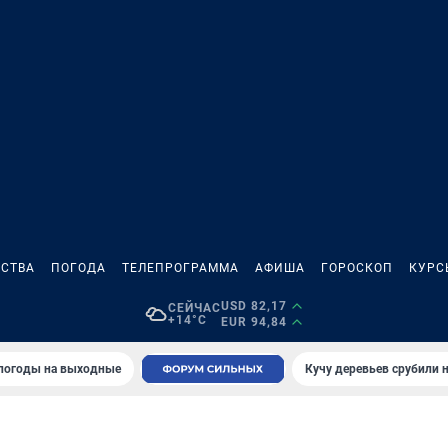
СТВА
ПОГОДА
ТЕЛЕПРОГРАММА
АФИША
ГОРОСКОП
КУРС
USD 82,17
СЕЙЧАС
+14°C
EUR 94,84
 погоды на выходные
Кучу деревьев срубили н