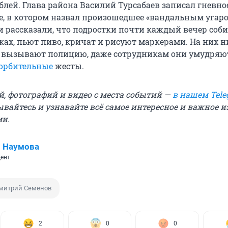
блей. Глава района Василий Турсабаев записал гневно
, в котором назвал произошедшее «вандальным угаро
 рассказали, что подростки почти каждый вечер соб
ках, пьют пиво, кричат и рисуют маркерами. На них н
а вызывают полицию, даже сотрудникам они умудряю
орбительные
жесты.
й, фотографий и видео с места событий —
в нашем Tele
ывайтесь и узнавайте всё самое интересное и важное 
ми.
 Наумова
ент
митрий Семенов
2
0
0