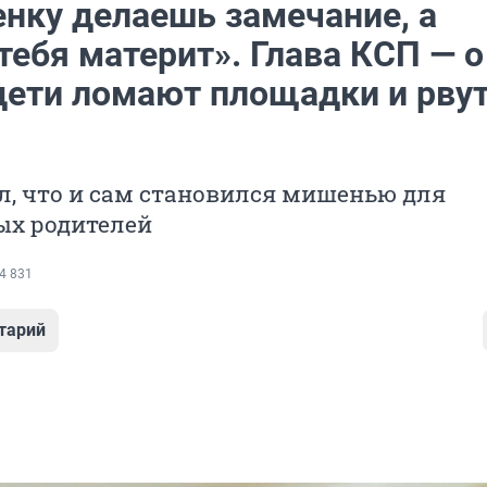
енку делаешь замечание, а
ебя материт». Глава КСП — о
дети ломают площадки и рву
л, что и сам становился мишенью для
ых родителей
4 831
тарий