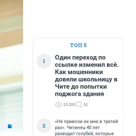
ТОП 5
Один переход по
1
ссылке изменил всё.
Как мошенники
довели школьницу в
Чите до попытки
поджога здания
25 205
52
«Не привози их мне в третий
2
раз». Читинец 40 лет
разводит голубей, которые