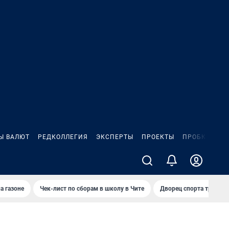
Ы ВАЛЮТ
РЕДКОЛЛЕГИЯ
ЭКСПЕРТЫ
ПРОЕКТЫ
ПРОБКИ
ИГ
а газоне
Чек-лист по сборам в школу в Чите
Дворец спорта требую