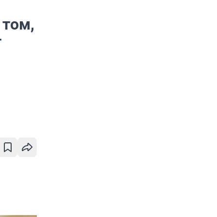
 том,
т