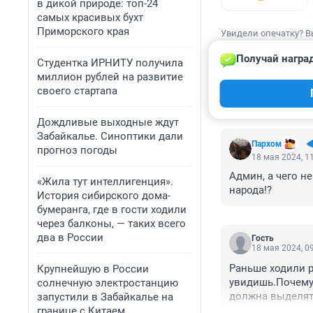
в дикой природе: топ-24
самых красивых бухт
Приморского края
Увидели опечатку? В
Получай награ
Студентка ИРНИТУ получила
миллион рублей на развитие
своего стартапа
КОММЕНТАР
Дождливые выходные ждут
Забайкалье. Синоптики дали
Пархом
прогноз погоды
18 мая 2024, 1
Админ, а чего н
«Жила тут интеллигенция».
народа!?
История сибирского дома-
бумеранга, где в гости ходили
через балконы, — таких всего
два в России
Гость
18 мая 2024, 0
Раньше ходили р
Крупнейшую в России
увидишь.Почему 
солнечную электростанцию
должна выделять
запустили в Забайкалье на
границе с Китаем