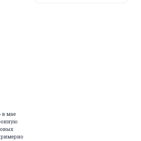
 в мае
ефонную
новых
 примерно