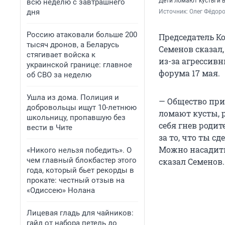
Дети ломают кусты и 
всю неделю с завтрашнего
дня
Источник: 
Олег Фёдоро
Россию атаковали больше 200
Председатель К
тысяч дронов, а Беларусь
Семенов сказал
стягивает войска к
из-за агрессив
украинской границе: главное
форума 17 мая.
об СВО за неделю
Ушла из дома. Полиция и
— Общество при
добровольцы ищут 10-летнюю
ломают кусты, 
школьницу, пропавшую без
себя гнев родит
вести в Чите
за то, что ты сд
Можно насадить 
«Никого нельзя победить». О
чем главный блокбастер этого
сказал Семенов.
года, который бьет рекорды в
прокате: честный отзыв на
«Одиссею» Нолана
Лицевая гладь для чайников:
гайд от набора петель до