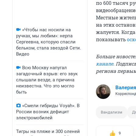
по 600 тысяч ру
видеообращение
Местные жители
на этих останов
«Чтобы нас носили на
жалуется. Когд
ручках, мы любим»: нерпа
показывать
оск
Сергеевна, которую спасли
бельком, стала звездой Сети.
Видео
Больше новосте
канале
. Подпис
Всю Москву напугал
региона первы
загадочный взрыв: его звук
слышали везде, а причина
неизвестна. Что это могло
Валерия
быть
Корреспонд
«Смели гибриды Voyah». В
России возник дефицит
Вандализм
Д
электромобилей
Тигры на пляже и 300 оленей
9