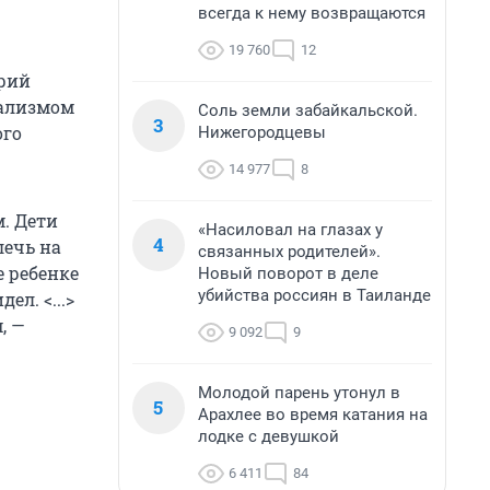
всегда к нему возвращаются
19 760
12
трий
дализмом
Соль земли забайкальской.
3
ого
Нижегородцевы
14 977
8
. Дети
«Насиловал на глазах у
4
лечь на
связанных родителей».
е ребенке
Новый поворот в деле
убийства россиян в Таиланде
ел. <...>
, —
9 092
9
Молодой парень утонул в
5
Арахлее во время катания на
лодке с девушкой
6 411
84