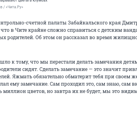
вырывают цветы в клумбах
в / «Чита.Ру»
онтрольно-счетной палаты Забайкальского края Дми
, что в Чите крайне сложно справиться с детским ван
ных родителей. Об этом он рассказал во время жилищн
шло к тому, что мы перестали делать замечания детям
родители сидят. Сделать замечание — это значит прив
елей. Яжмать обязательно обматерит тебя при своем ж
елал ему замечание. Сам проходил это, сам знаю, сам вид
миллион цветов, но завтра их не будет, мы это видим