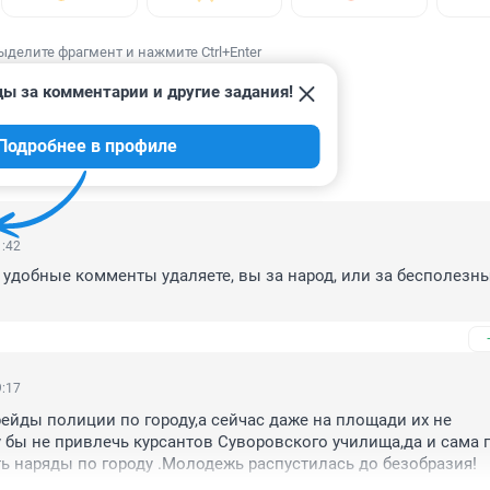
ыделите фрагмент и нажмите Ctrl+Enter
ды за комментарии и другие задания!
Подробнее в профиле
ИИ
51
1:42
е удобные комменты удаляете, вы за народ, или за бесполезных
9:17
ейды полиции по городу,а сейчас даже на площади их не 
бы не привлечь курсантов Суворовского училища,да и сама 
 наряды по городу .Молодежь распустилась до безобразия!