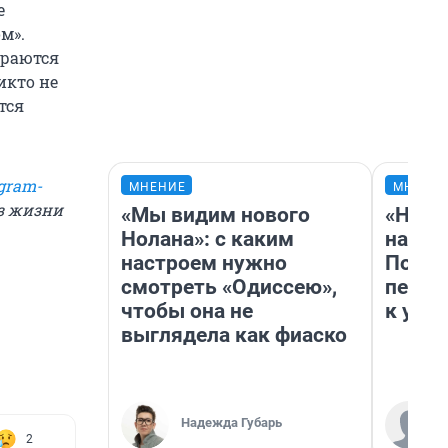
е
м».
ираются
икто не
тся
gram-
МНЕНИЕ
МНЕНИ
из жизни
«Мы видим нового
«Надо
Нолана»: с каким
надо 
настроем нужно
Почем
смотреть «Одиссею»,
перес
чтобы она не
к успе
выглядела как фиаско
Надежда Губарь
2