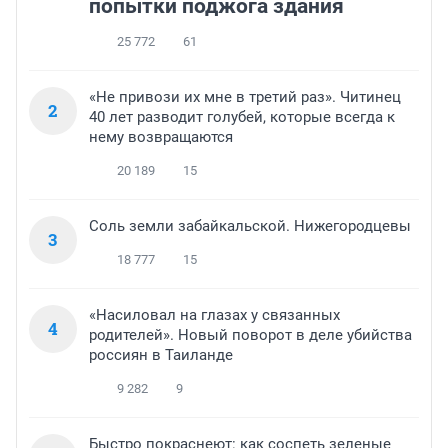
попытки поджога здания
25 772
61
«Не привози их мне в третий раз». Читинец
2
40 лет разводит голубей, которые всегда к
нему возвращаются
20 189
15
Соль земли забайкальской. Нижегородцевы
3
18 777
15
«Насиловал на глазах у связанных
4
родителей». Новый поворот в деле убийства
россиян в Таиланде
9 282
9
Быстро покраснеют: как соспеть зеленые