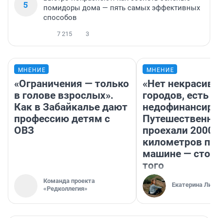
5
помидоры дома — пять самых эффективных
способов
7 215
3
МНЕНИЕ
МНЕНИЕ
«Ограничения — только
«Нет некрасив
в голове взрослых».
городов, есть
Как в Забайкалье дают
недофинансиро
профессию детям с
Путешественн
ОВЗ
проехали 2000
километров по 
машине — стои
того
Команда проекта
Екатерина Лит
«Редколлегия»