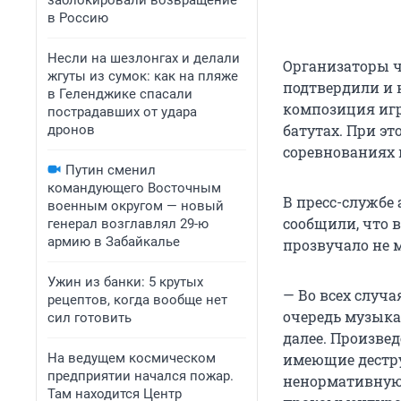
заблокировали возвращение
в Россию
Несли на шезлонгах и делали
Организаторы ч
жгуты из сумок: как на пляже
подтвердили и н
в Геленджике спасали
композиция игр
пострадавших от удара
батутах. При э
дронов
соревнованиях 
Путин сменил
командующего Восточным
В пресс-службе
военным округом — новый
сообщили, что 
генерал возглавлял 29-ю
армию в Забайкалье
прозвучало не 
Ужин из банки: 5 крутых
— Во всех случа
рецептов, когда вообще нет
очередь музыка
сил готовить
далее. Произве
На ведущем космическом
имеющие дестру
предприятии начался пожар.
ненормативную л
Там находится Центр