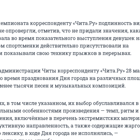
емпионата корреспонденту «Чита.Ру» подлинность ви
е опровергли, отметив, что не придали значения, как
ала во время показательного выступления девушек н
том спортсменки действительно присутствовали на
и показывали свою технику прыжков в перерывах.
 администрации Читы корреспонденту «Чита.Ру» 28 ма
во время празднования Дня города на различных пло
менее тысячи песен и музыкальных композиций.
ях, в том числе указанном, их выбор обуславливался 
льными особенностями произведения — темп, ритм и
дения, включённые в перечень экстремистских матери
ктивную направленность, а также содержащие жарг
ексику, в ходе Дня города не исполнялись, —