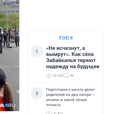
ТОП 5
«Не исчезнут, а
1
вымрут». Как сёла
Забайкалья теряют
надежду на будущее
26 236
46
Подготовка к школе делит
2
родителей на два лагеря —
узнали, в какой лучше
попасть
21 411