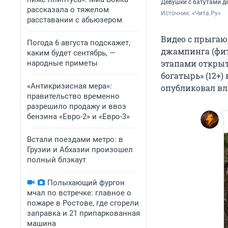
Девушки с батутами д
рассказала о тяжелом
Источник: 
«Чита.Ру»
расставании с абьюзером
Видео с прыгаю
Погода 6 августа подскажет,
джампинга (фит
каким будет сентябрь, —
этапами открыт
народные приметы
богатырь» (12+)
«Антикризисная мера»:
опубликовал вл
правительство временно
разрешило продажу и ввоз
бензина «Евро-2» и «Евро-3»
Встали поездами метро: в
Грузии и Абхазии произошел
полный блэкаут
Полыхающий фургон
мчал по встречке: главное о
пожаре в Ростове, где сгорели
заправка и 21 припаркованная
машина