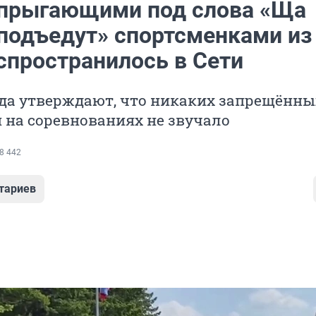
 прыгающими под слова «Ща
 подъедут» спортсменками из
спространилось в Сети
ода утверждают, что никаких запрещённы
 на соревнованиях не звучало
8 442
тариев