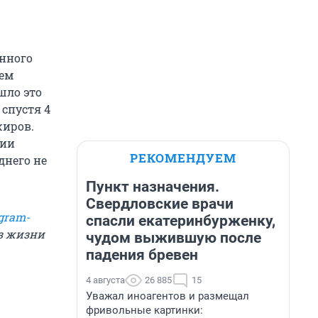
нного
ием
шло это
 спустя 4
жиров.
нии
РЕКОМЕНДУЕМ
днего не
Пункт назначения.
Свердловские врачи
gram-
спасли екатеринбурженку,
из жизни
чудом выжившую после
падения бревен
4 августа
26 885
15
Уважал иноагентов и размещал
фривольные картинки: