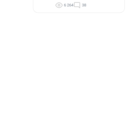
6 264
38