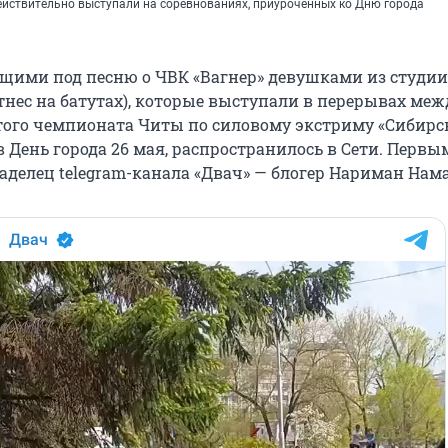
ействительно выступали на соревнованиях, приуроченных ко Дню города
щими под песню о ЧВК «Вагнер» девушками из студии
нес на батутах), которые выступали в перерывах меж
ого чемпионата Читы по силовому экстриму «Сибирс
 в День города 26 мая, распространилось в Сети. Перв
аделец telegram-канала «Двач» — блогер Нариман Нама