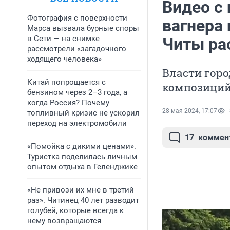
Видео с
Фотография с поверхности
вагнера
Марса вызвала бурные споры
в Сети — на снимке
Читы ра
рассмотрели «загадочного
ходящего человека»
Власти гор
Китай попрощается с
композиций
бензином через 2–3 года, а
когда Россия? Почему
28 мая 2024, 17:07
топливный кризис не ускорил
переход на электромобили
17
коммен
«Помойка с дикими ценами».
Туристка поделилась личным
опытом отдыха в Геленджике
«Не привози их мне в третий
раз». Читинец 40 лет разводит
голубей, которые всегда к
нему возвращаются