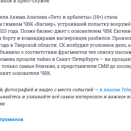
али в пресс-службе.
ля Акима Апачева «Лето и арбалеты» (18+) стала
 гимном ЧВК «Вагнер», устроившей попытку вооружё
023 года. Позже бизнес-джет с основателем ЧВК Евген
борту и командирами вагнеровцев разбился. Произо
года в Тверской области. СК возбудил уголовное дело, а
объявило о соответствии фрагментов тел списку пасса
смена прошли тайно в Санкт-Петербурге — на проща
 только самые близкие, а представители СМИ до после
ронят основателя ЧВК.
й, фотографий и видео с места событий —
в нашем Tele
ывайтесь и узнавайте всё самое интересное и важное 
ми.
Стромилов