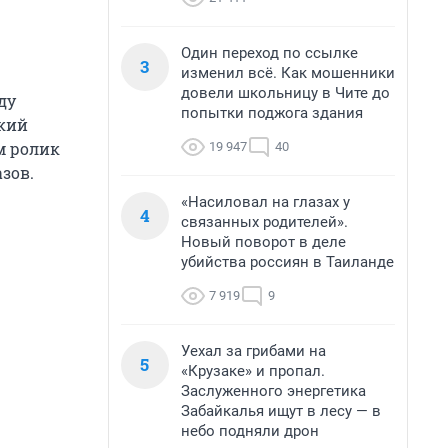
Один переход по ссылке
3
изменил всё. Как мошенники
довели школьницу в Чите до
ду
попытки поджога здания
кий
ым ролик
19 947
40
зов.
«Насиловал на глазах у
4
связанных родителей».
Новый поворот в деле
убийства россиян в Таиланде
7 919
9
Уехал за грибами на
5
«Крузаке» и пропал.
Заслуженного энергетика
Забайкалья ищут в лесу — в
небо подняли дрон