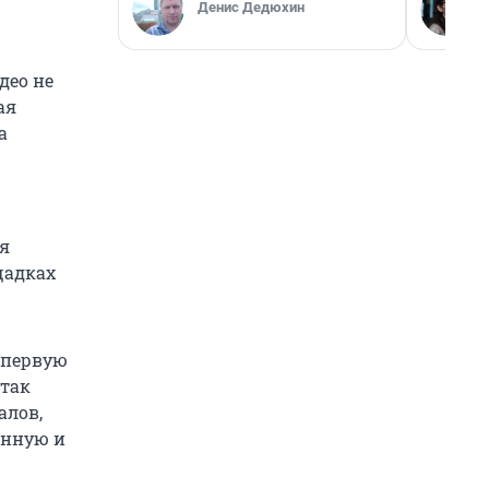
Денис Дедюхин
део не
ая
а
я
щадках
в первую
 так
алов,
онную и