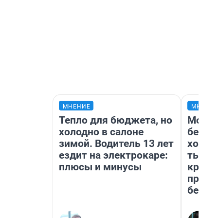
МНЕНИЕ
МНЕНИ
Тепло для бюджета, но
Мой б
холодно в салоне
береж
зимой. Водитель 13 лет
хотел
ездит на электрокаре:
тысяч
плюсы и минусы
креди
приех
безоп