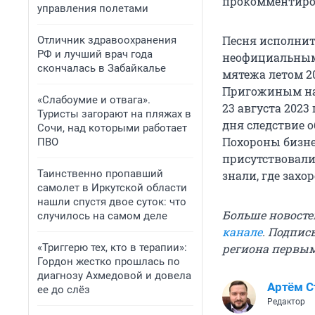
прокомментиров
управления полетами
Песня исполните
Отличник здравоохранения
РФ и лучший врач года
неофициальным
скончалась в Забайкалье
мятежа летом 2
Пригожиным на 
«Слабоумие и отвага».
23 августа 2023 
Туристы загорают на пляжах в
дня следствие 
Сочи, над которыми работает
Похороны бизне
ПВО
присутствовали
Таинственно пропавший
знали, где захо
самолет в Иркутской области
нашли спустя двое суток: что
Больше новосте
случилось на самом деле
канале
. Подпис
«Триггерю тех, кто в терапии»:
региона первы
Гордон жестко прошлась по
диагнозу Ахмедовой и довела
Артём 
ее до слёз
Редактор