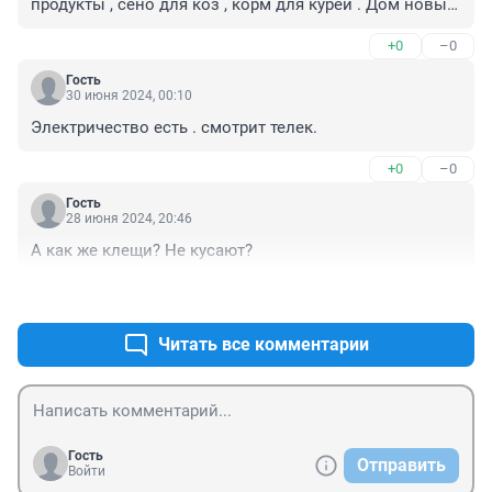
продукты , сено для коз , корм для курей . Дом новый 
построили , парное молочко , курочки , яйца ,ягоды 
+0
–0
,орехи , чистая вода . Дрова заготавливают , огород 
вскапывают ,заселили мужика соседом , верующего 
Гость
для помощи.
30 июня 2024, 00:10
Электричество есть . смотрит телек.
+0
–0
Гость
28 июня 2024, 20:46
А как же клещи? Не кусают?
+0
–0
Читать все комментарии
Гость
Отправить
Войти