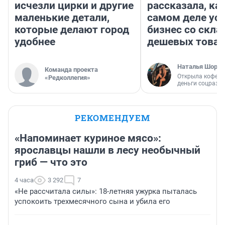
исчезли цирки и другие
рассказала, как
маленькие детали,
самом деле ус
которые делают город
бизнес со скл
удобнее
дешевых това
Наталья Шорох
Команда проекта
Открыла кофейн
«Редколлегия»
деньги соцразв
РЕКОМЕНДУЕМ
«Напоминает куриное мясо»:
ярославцы нашли в лесу необычный
гриб — что это
4 часа
3 292
7
«Не рассчитала силы»: 18-летняя ужурка пыталась
успокоить трехмесячного сына и убила его