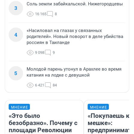
Соль земли забайкальской. Нижегородцевы
3
16 165
8
«Насиловал на глазах у связанных
4
родителей». Новый поворот в деле убийства
россиян в Таиланде
9 098
9
Молодой парень утонул в Арахлее во время
5
катания на лодке с девушкой
6 421
84
МНЕНИЕ
МНЕНИЕ
«Это было
«Покупаешь ко
безобразно». Почему с
мешке»:
площади Революции
предпринимат