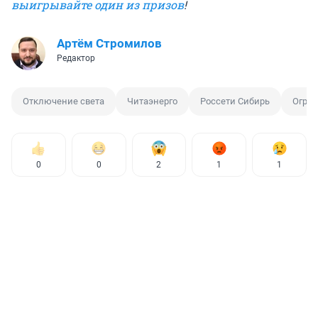
выигрывайте один из призов
!
Артём Стромилов
Редактор
Отключение света
Читаэнерго
Россети Сибирь
Огра
0
0
2
1
1