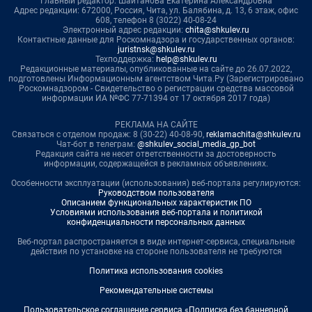
Главный редактор: Шайтанова Екатерина Александровна
Адрес редакции: 672000, Россия, Чита, ул. Балябина, д. 13, 6 этаж, офис
608, телефон 8 (3022) 40-08-24
Электронный адрес редакции:
chita@shkulev.ru
Контактные данные для Роскомнадзора и государственных органов:
juristnsk@shkulev.ru
Техподдержка:
help@shkulev.ru
Редакционные материалы, опубликованные на сайте до 26.07.2022,
подготовлены Информационным агентством Чита.Ру (Зарегистрировано
Роскомнадзором - Свидетельство о регистрации средства массовой
информации ИА №ФС 77-71394 от 17 октября 2017 года)
РЕКЛАМА НА САЙТЕ
Связаться с отделом продаж: 8 (30-22) 40-08-90,
reklamachita@shkulev.ru
Чат-бот в телеграм:
@shkulev_social_media_gp_bot
Редакция сайта не несет ответственности за достоверность
информации, содержащейся в рекламных объявлениях.
Особенности эксплуатации (использования) веб-портала регулируются:
Руководством пользователя
Описанием функциональных характеристик ПО
Условиями использования веб-портала и политикой
конфиденциальности персональных данных
Веб-портал распространяется в виде интернет-сервиса, специальные
действия по установке на стороне пользователя не требуются
Политика использования cookies
Рекомендательные системы
Пользовательское соглашение сервиса «Подписка без баннерной