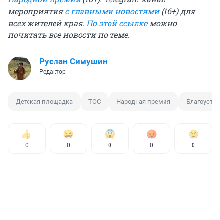
мероприятия
с главными новостями
(16+) для
всех жителей края.
По этой ссылке
можно
почитать все новости по теме.
Руслан Симушин
Редактор
Детская площадка
ТОС
Народная премия
Благоустро
0
0
0
0
0