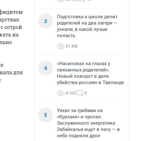
ефицитом
Подготовка к школе делит
арствах.
3
родителей на два лагеря —
с острой
узнали, в какой лучше
жать на
попасть
ельно
21 456
«Насиловал на глазах у
ке
4
связанных родителей».
онала для
Новый поворот в деле
с
убийства россиян в Таиланде
8 165
9
Уехал за грибами на
5
«Крузаке» и пропал.
Заслуженного энергетика
Забайкалья ищут в лесу — в
небо подняли дрон