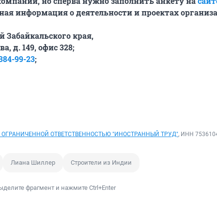
омпании, но сперва нужно заполнить анкету на
сайт
бная информация о деятельности и проектах организ
й Забайкальского края,
а, д. 149, офис 328;
384-99-23
;
 ОГРАНИЧЕННОЙ ОТВЕТСТВЕННОСТЬЮ "ИНОСТРАННЫЙ ТРУД"
, ИНН 753610
Лиана Шиллер
Строители из Индии
ыделите фрагмент и нажмите Ctrl+Enter