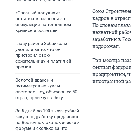
Союз Строителе
«Опасный популизм»:
кадров в отрас
политиков разнесли за
спекуляции на топливном
По словам глав
кризисе и росте цен
нехваткой рабо
заработки в Ро
Главу района Забайкалья
подорожал.
уволили за то, что он
пристроил свою
Три месяца наз
сожительницу и платил ей
филиал федерал
премии
предприятий, ч
Золотой дракон и
иностранной ра
пятиметровые куклы —
световое шоу, объехавшее 50
стран, привезут в Читу
За 5 дней до 100 тысяч рублей:
какую подработку предлагают
на Восточном экономическом
форуме и сколько за что