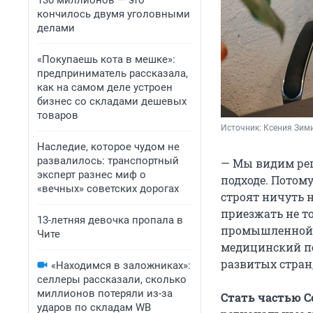
130 миллионов — это
кончилось двумя уголовными
делами
«Покупаешь кота в мешке»:
предприниматель рассказала,
как на самом деле устроен
бизнес со складами дешевых
товаров
Источник: 
Ксения Зим
Наследие, которое чудом не
развалилось: транспортный
— Мы видим реш
эксперт разнес миф о
подходе. Потом
«вечных» советских дорогах
строят ничуть н
приезжать не то
13-летняя девочка пропала в
промышленной 
Чите
медицинский пе
развитых стран
«Находимся в заложниках»:
селлеры рассказали, сколько
миллионов потеряли из-за
Стать частью С
ударов по складам WB