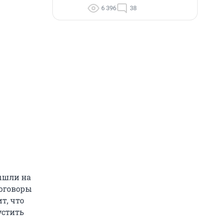
6 396
38
вышли на
договоры
т, что
устить