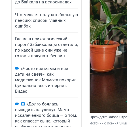
до Байкала на велосипедах
Что мешает получать большую
пенсию: список главных
ошибок
Где ваш психологический
порог? Забайкальцы ответили,
по какой цене они уже не
готовы покупать бензин
«Чисто все мамы и все
дети на свете»: как
медвежонок Момота покорил
буквально весь интернет.
Видео
«Долго боялась
выходить на улицу». Мама
искалеченного бойца — о том,
Президент Союза Стро
как спасает сына, который
Источник: 
Ксения Зим
разбился по пути к невесте