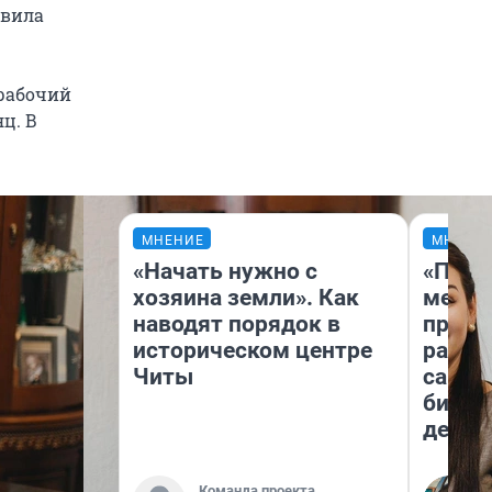
авила
рабочий
ц. В
МНЕНИЕ
МНЕНИ
«Начать нужно с
«Поку
хозяина земли». Как
мешке
наводят порядок в
предп
историческом центре
расска
Читы
самом
бизне
дешев
Команда проекта