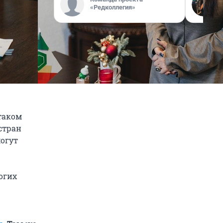
«Редколлегия»
таком
стран
могут
огих