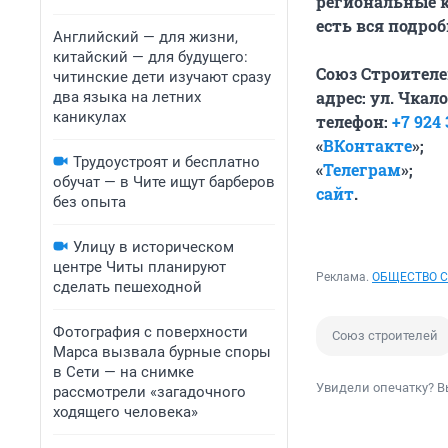
региональные к
есть вся подро
Английский — для жизни,
китайский — для будущего:
Союз Строителе
читинские дети изучают сразу
адрес: ул. Чкалов
два языка на летних
каникулах
телефон:
+7 924 
«
ВКонтакте
»;
Трудоустроят и бесплатно
«
Телеграм
»;
обучат — в Чите ищут барберов
сайт
.
без опыта
Улицу в историческом
центре Читы планируют
Реклама.
ОБЩЕСТВО С
сделать пешеходной
Фотография с поверхности
Союз строителей
Марса вызвала бурные споры
в Сети — на снимке
Увидели опечатку? В
рассмотрели «загадочного
ходящего человека»