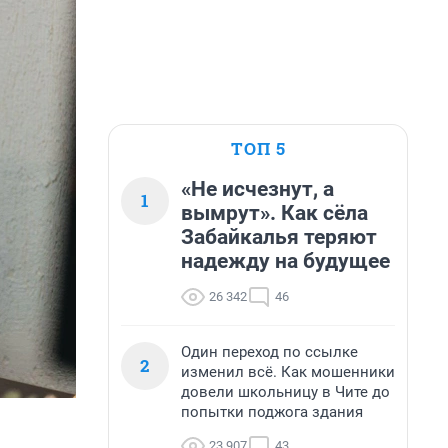
ТОП 5
«Не исчезнут, а
1
вымрут». Как сёла
Забайкалья теряют
надежду на будущее
26 342
46
Один переход по ссылке
2
изменил всё. Как мошенники
довели школьницу в Чите до
попытки поджога здания
23 907
43