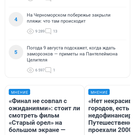
На Черноморском побережье закрыли
4
пляжи: что там происходит
9 289
13
Погода 9 августа подскажет, когда ждать
5
заморозков — приметы на Пантелеймона
Целителя
6 597
1
МНЕНИЕ
МНЕНИЕ
«Финал не совпал с
«Нет некрасив
ожиданиями»: стоит ли
городов, есть
смотреть фильм
недофинансиро
«Старый орел» на
Путешественн
большом экране —
проехали 2000