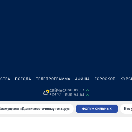
СТВА
ПОГОДА
ТЕЛЕПРОГРАММА
АФИША
ГОРОСКОП
КУРС
USD 82,17
СЕЙЧАС
+24°C
EUR 94,84
Возмущены «Дальневосточному гектару»
Кто 