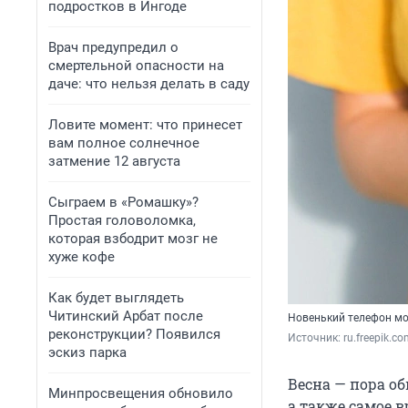
подростков в Ингоде
Врач предупредил о
смертельной опасности на
даче: что нельзя делать в саду
Ловите момент: что принесет
вам полное солнечное
затмение 12 августа
Сыграем в «Ромашку»?
Простая головоломка,
которая взбодрит мозг не
хуже кофе
Как будет выглядеть
Читинский Арбат после
Новенький телефон мо
реконструкции? Появился
Источник: 
ru.freepik.c
эскиз парка
Весна — пора об
Минпросвещения обновило
а также самое 