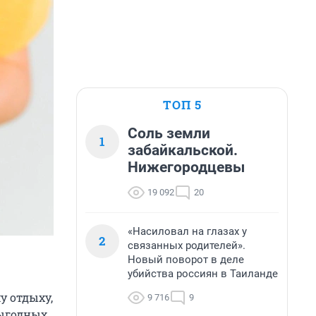
ТОП 5
Соль земли
1
забайкальской.
Нижегородцевы
19 092
20
«Насиловал на глазах у
2
связанных родителей».
Новый поворот в деле
убийства россиян в Таиланде
у отдыху,
9 716
9
выгодных