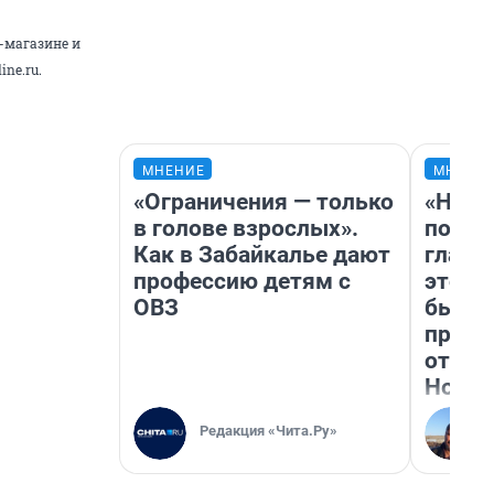
т-магазине и
line.ru
.
МНЕНИЕ
МНЕНИ
«Ограничения — только
«Нико
в голове взрослых».
побед
Как в Забайкалье дают
главн
профессию детям с
этого
ОВЗ
бьет 
прока
отзыв
Нолан
Редакция «Чита.Ру»