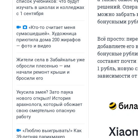
список учебников: что будут
решений. Опера
изучать в школах и колледжах
с 1 сентября
можно забрать в
бонусными рубл
«Кто-то считает меня
сумасшедшей». Художница
Всё просто: пер
приютила дома 200 жирафов
добавляете его 
— фото и видео
бонусные рубли
Жители села в Забайкалье уже
составят почти 
обросли плесенью — им
1 рубль, новую 
начали ремонт крыши и
зависимости от 
бросили его
Укусила змея? Зато паука
нового открыл! История
арахнолога, который обожает
свою смертельно опасную
работу
«Люблю выигрывать!» Как
39-летняя парикмахер