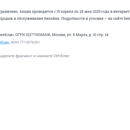
раничено. Акция проводится с 15 апреля по 28 мая 2025 года в интерне
продаж и обслуживания билайна. Подробности и условия — на сайте
bee
Ком», ОГРН 1027700166636, Москва, ул. 8 Марта, д. 10 стр. 1
4
лКом»
, ИНН 7713076301
ыделите фрагмент и нажмите Ctrl+Enter