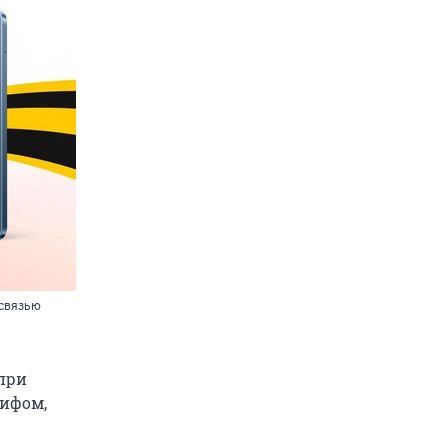
 связью
при
рифом,