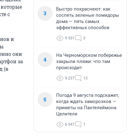
 которые
Быстро покраснеют: как
3
те с
соспеть зеленые помидоры
дома — пять самых
эффективных способов
9 531
3
онов и
ны
енно они
На Черноморском побережье
4
артфон за
закрыли пляжи: что там
происходит
д (в
9 237
13
Погода 9 августа подскажет,
5
когда ждать заморозков —
приметы на Пантелеймона
Целителя
6 347
1