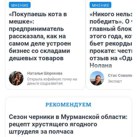
МНЕНИЕ
МНЕНИЕ
«Покупаешь кота в
«Никого нельз
мешке»:
победить». О ч
предприниматель
главный блокб
рассказала, как на
этого года, ко
самом деле устроен
бьет рекорды 
бизнес со складами
прокате: честн
дешевых товаров
отзыв на «Оди
Нолана
Наталья Шорохова
Стас Соколов
Открыла кофейную точку на
Эксперт
деньги соцразвития
РЕКОМЕНДУЕМ
Сезон черники в Мурманской области:
рецепт хрустящего ягодного
штруделя за полчаса