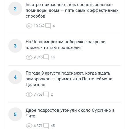
Быстро покраснеют: как соспеть зеленые
2
помидоры дома — пять самых эффективных
способов
10 242
4
На Черноморском побережье закрыли
3
пляжи: что там происходит
9 846
14
Погода 9 августа подскажет, когда ждать
4
заморозков — приметы на Пантелеймона
Целителя
7 753
2
Двое подростов утонули около Сухотино в
5
Чите
6 371
45