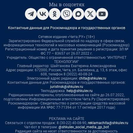
Мы в соцсетях
Контактные данные для Роскомнадзора и государственных органов
Сетевое издание «Чита.РУ» (18+)
Зарегистрировано Федеральной службой по надзору в сфере связи,
информационных технологий и массовых коммуникаций (Роскомнадзор)
Регистрационный номер и дата принятия решения о регистрации: ЭЛ №
ФС 77 – 83657 от 26.07.2022 г.
Учредитель: Общество с ограниченной ответственностью "ИНТЕРНЕТ
ТЕХНОЛОГИИ"
Главный редактор: Шайтанова Екатерина Александровна
Адрес редакции: 672000, Россия, Чита, ул. Балябина, д. 13, 6 этаж, офис
608, телефон 8 (3022) 40-08-24
Электронный адрес редакции:
chita@shkulev.ru
Контактные данные для Роскомнадзора и государственных органов:
juristnsk@shkulev.ru
Техподдержка:
help@shkulev.ru
Редакционные материалы, опубликованные на сайте до 26.07.2022,
подготовлены Информационным агентством Чита.Ру (Зарегистрировано
Роскомнадзором - Свидетельство о регистрации средства массовой
информации ИА №ФС 77-71394 от 17 октября 2017 года)
РЕКЛАМА НА САЙТЕ
Связаться с отделом продаж: 8 (30-22) 40-08-90,
reklamachita@shkulev.ru
Чат-бот в телеграм:
@shkulev_social_media_gp_bot
Редакция сайта не несет ответственности за достоверность