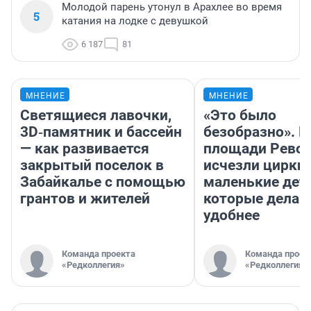
Молодой парень утонул в Арахлее во время
5
катания на лодке с девушкой
6 187
81
МНЕНИЕ
МНЕНИЕ
Светящиеся лавочки,
«Это было
3D‑памятник и бассейн
безобразно». П
— как развивается
площади Рево
закрытый поселок в
исчезли цирки 
Забайкалье с помощью
маленькие дет
грантов и жителей
которые делаю
удобнее
Команда проекта
Команда проек
«Редколлегия»
«Редколлегия»