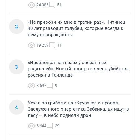
24 986
51
«Не привози их мне в третий раз». Читинец
2
40 лет разводит голубей, которые всегда к
нему возвращаются
19 259
11
«Насиловал на глазах у связанных
3
родителей». Новый поворот в деле убийства
россиян в Таиланде
8 697
9
Уехал за грибами на «Крузаке» и пропал.
4
Заслуженного энергетика Забайкалья ищут в
лесу — в небо подняли дрон
6 644
39