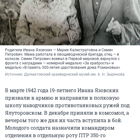
Родители Ивана Язовских — Мария Калистратовна и Семен
Петрович. Мама работала в овощеводческой бригаде, отец — в
колхозе. Семен Петрович воевал в Первой мировой, вернулся с
фронта с наградами — номерной медалью «За храбрость» и
медалью «В память 300-летия царствования дома Романовых»
Источник: 
Далматовский краеведческий музей им. А. Н. Зырянова
В марте 1942 года 19-летнего Ивана Язовских
призвали в армию и направили в полковую
школу наводчиков противотанковых ружей под
Ялуторовском. В декабре приняли в комсомол, а
вечером того же дня их часть вступила в бой.
Молодого солдата назначили командиром
отделения в отдельную роту ПТР 350-го