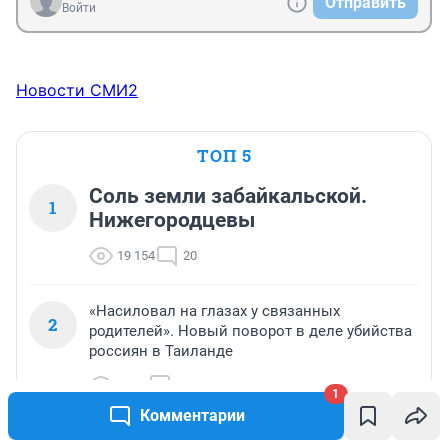
Отправить
Войти
Новости СМИ2
ТОП 5
Соль земли забайкальской.
1
Нижегородцевы
19 154
20
«Насиловал на глазах у связанных
2
родителей». Новый поворот в деле убийства
россиян в Таиланде
9 945
9
1
Комментарии
Быстро покраснеют: как соспеть зеленые