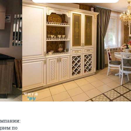
омпании:
днем по