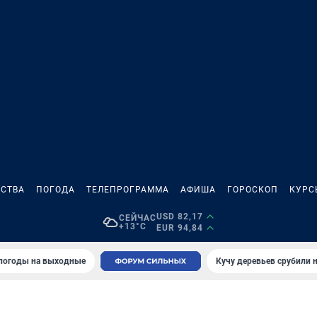
СТВА
ПОГОДА
ТЕЛЕПРОГРАММА
АФИША
ГОРОСКОП
КУРС
USD 82,17
СЕЙЧАС
+13°C
EUR 94,84
 погоды на выходные
Кучу деревьев срубили н