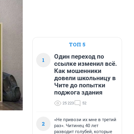
ТОП 5
Один переход по
1
ссылке изменил всё.
Как мошенники
довели школьницу в
Чите до попытки
поджога здания
25 223
52
«Не привози их мне в третий
2
раз». Читинец 40 лет
разводит голубей, которые