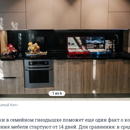
1 из 6
Белый Кит»
ки в семейном гнездышке поможет еще один факт о к
ния мебели стартуют от 14 дней. Для сравнения: в сре