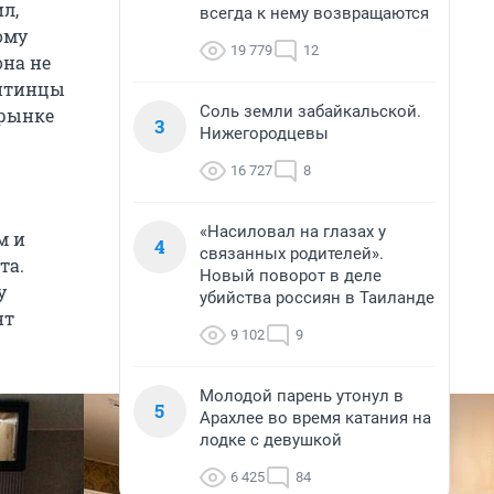
ил,
всегда к нему возвращаются
ому
19 779
12
она не
читинцы
Соль земли забайкальской.
 рынке
3
Нижегородцевы
16 727
8
«Насиловал на глазах у
м и
4
связанных родителей».
та.
Новый поворот в деле
у
убийства россиян в Таиланде
нт
9 102
9
Молодой парень утонул в
5
Арахлее во время катания на
лодке с девушкой
6 425
84