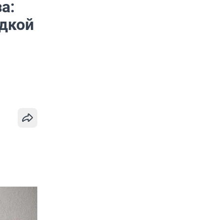
а:
идкой