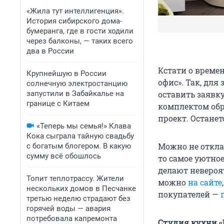
«Жила тут интеллигенция».
История сибирского дома-
бумеранга, где в гости ходили
через балконы, — таких всего
два в России
Кстати о време
Крупнейшую в России
офис». Так, для
солнечную электростанцию
запустили в Забайкалье на
оставить заявку
границе с Китаем
комплектом обр
проект. Останет
«Теперь мы семья!» Клава
Кока сыграла тайную свадьбу
Можно не откла
с богатым блогером. В какую
сумму всё обошлось
то самое уютное
делают невероя
Топит теплотрассу. Жители
можно
на сайте
нескольких домов в Песчанке
покупателей —
третью неделю страдают без
горячей воды — авария
потребовала капремонта
Студия кухни «