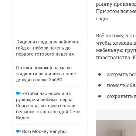
рынку производ
При этом вся м
годы.
Всё потому, чт
Лицевая гладь для чайников:
чтобы хозяева 
гайд от набора петель до
мебельную груп
первого готового изделия
пространство. К
Потоки похожей на мазут
жидкости разлились после
закрыть вс
дождя в парке ЗабВО
помочь обл
«Чтобы нас носили на
сохранить 
ручках, мы любим»: нерпа
Сергеевна, которую спасли
бельком, стала звездой Сети.
Видео
Всю Москву напугал