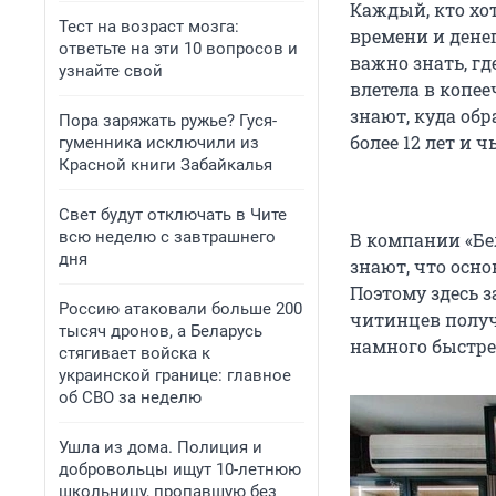
Каждый, кто хот
Тест на возраст мозга:
времени и денег
ответьте на эти 10 вопросов и
важно знать, гд
узнайте свой
влетела в копее
знают, куда обр
Пора заряжать ружье? Гуся-
более 12 лет и 
гуменника исключили из
Красной книги Забайкалья
Свет будут отключать в Чите
всю неделю с завтрашнего
В компании «Бе
дня
знают, что осн
Поэтому здесь з
Россию атаковали больше 200
читинцев получ
тысяч дронов, а Беларусь
намного быстре
стягивает войска к
украинской границе: главное
об СВО за неделю
Ушла из дома. Полиция и
добровольцы ищут 10-летнюю
школьницу, пропавшую без