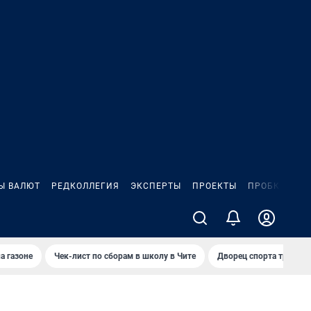
Ы ВАЛЮТ
РЕДКОЛЛЕГИЯ
ЭКСПЕРТЫ
ПРОЕКТЫ
ПРОБКИ
ИГ
а газоне
Чек-лист по сборам в школу в Чите
Дворец спорта требую