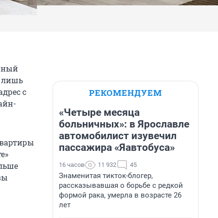
енный
о лишь
адрес с
РЕКОМЕНДУЕМ
айн-
«Четыре месяца
больничных»: в Ярославле
автомобилист изувечил
квартиры
пассажира «Яавтобуса»
е»
ольше
16 часов
11 932
45
Знаменитая тикток-блогер,
вы
рассказывавшая о борьбе с редкой
формой рака, умерла в возрасте 26
лет