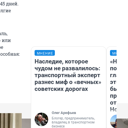
45 дней.
олгие
ль,
ю или
ое
особная:
МНЕНИЕ
МНЕНИ
Наследие, которое
«Нико
чудом не развалилось:
побед
транспортный эксперт
главн
разнес миф о «вечных»
этого
советских дорогах
бьет 
прока
отзыв
Нолан
Олег Арефьев
Блогер, предприниматель,
владелец в транспортном
бизнесе