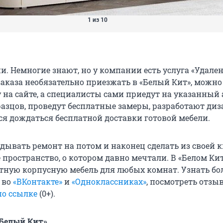
1 из 10
ни. Немногие знают, но у компании есть услуга «Удал
 заказа необязательно приезжать в «Белый Кит», можн
 на сайте, а специалисты сами приедут на указанный 
азцов, проведут бесплатные замеры, разработают диз
ся дождаться бесплатной доставки готовой мебели.
дывать ремонт на потом и наконец сделать из своей 
 пространство, о котором давно мечтали. В «Белом Кит
тную корпусную мебель для любых комнат. Узнать б
, во
«ВКонтакте»
и
«Одноклассниках»
, посмотреть отзы
по ссылке
(0+).
Белый Кит»,