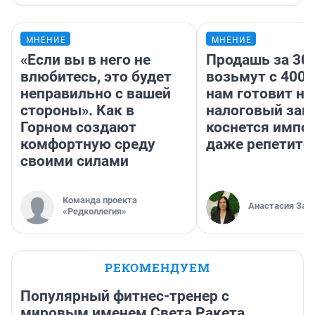
МНЕНИЕ
МНЕНИЕ
«Если вы в него не
Продашь за 300
влюбитесь, это будет
возьмут с 4000
неправильно с вашей
нам готовит н
стороны». Как в
налоговый зако
Горном создают
коснется импор
комфортную среду
даже репетито
своими силами
Команда проекта
Анастасия Зав
«Редколлегия»
РЕКОМЕНДУЕМ
Популярный фитнес-тренер с
мировым именем Света Ракета