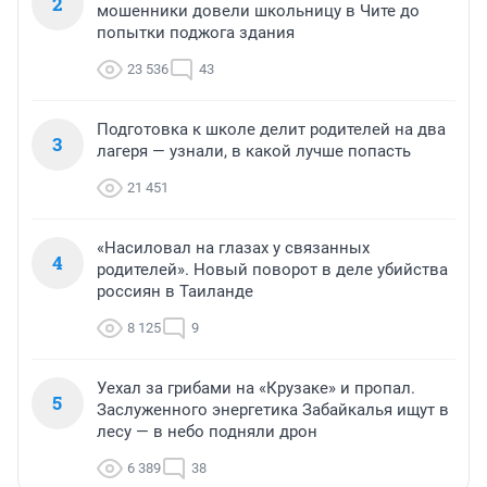
2
мошенники довели школьницу в Чите до
попытки поджога здания
23 536
43
Подготовка к школе делит родителей на два
3
лагеря — узнали, в какой лучше попасть
21 451
«Насиловал на глазах у связанных
4
родителей». Новый поворот в деле убийства
россиян в Таиланде
8 125
9
Уехал за грибами на «Крузаке» и пропал.
5
Заслуженного энергетика Забайкалья ищут в
лесу — в небо подняли дрон
6 389
38