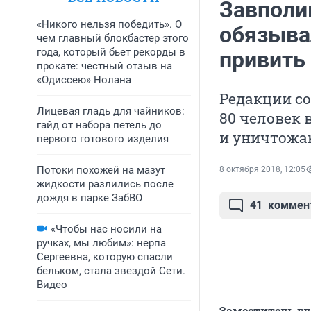
Завполи
«Никого нельзя победить». О
обязыва
чем главный блокбастер этого
года, который бьет рекорды в
привить 
прокате: честный отзыв на
«Одиссею» Нолана
Редакции со
Лицевая гладь для чайников:
80 человек 
гайд от набора петель до
и уничтожа
первого готового изделия
Потоки похожей на мазут
8 октября 2018, 12:05
жидкости разлились после
дождя в парке ЗабВО
41
коммен
«Чтобы нас носили на
ручках, мы любим»: нерпа
Сергеевна, которую спасли
бельком, стала звездой Сети.
Видео
Заместитель гл