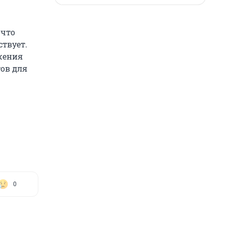
 что
ствует.
яжения
ов для
0