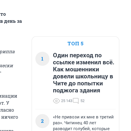
что
в день за
ТОП 5
гриппа
Один переход по
1
ссылке изменил всё.
ически
Как мошенники
т
довели школьницу в
Чите до попытки
поджога здания
цинации
25 143
52
т. У
гласно
е ничего
«Не привози их мне в третий
2
раз». Читинец 40 лет
разводит голубей, которые
очнила