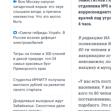
Всю Москву напугал
отделения №5 н
загадочный взрыв: его звук
корреспонденто
слышали везде, а причина
неизвестна. Что это могло
врачей под угр
быть
4 часа.
«Смели гибриды Voyah». В
В редакцию ИА 
России возник дефицит
электромобилей
поликлиники №
80-ти человек 
Тигры на пляже и 300 оленей
вакцинацию оста
в дикой природе: топ-24
невозможно, п
самых красивых бухт
вакцину в мусо
Приморского края
Студентка ИРНИТУ получила
«У нас есть по
миллион рублей на развитие
населения. У вс
своего стартапа
кого-то 80 чело
постановлению, 
Дождливые выходные ждут
подобного. Это 
Забайкалье. Синоптики дали
постановлению, 
прогноз погоды