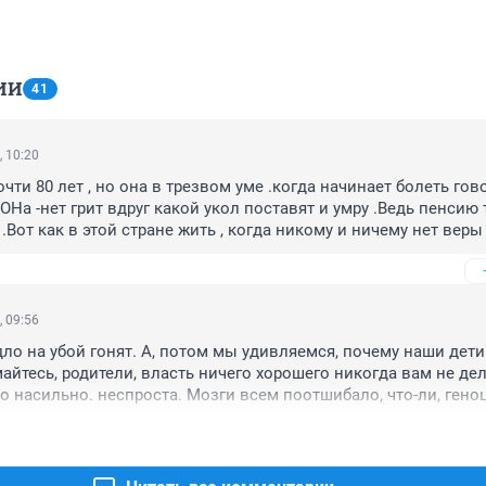
ИИ
41
, 10:20
чти 80 лет , но она в трезвом уме .когда начинает болеть гово
ОНа -нет грит вдруг какой укол поставят и умру .Ведь пенсию 
.Вот как в этой стране жить , когда никому и ничему нет веры 
огут быть оправданы.Только я об этом почему то не задумыва
дь все может быть , мы же не знаем какие указания дают .Стра
 .
, 09:56
дло на убой гонят. А, потом мы удивляемся, почему наши дети 
йтесь, родители, власть ничего хорошего никогда вам не дела
но насильно. неспроста. Мозги всем поотшибало, что-ли, геноц
ьного ребенка всем миром деньги собирают, а тут.., калечить
.