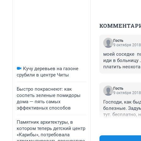
КОММЕНТАР
Гость
9 октября 2018
моей соседке  по
иди в больницу .
платить неохота 
Кучу деревьев на газоне
ее подозрения м
срубили в центре Читы
никогда , но ве
подумать об этом
Быстро покраснеют: как
Гость
9 октября 2018
соспеть зеленые помидоры
дома — пять самых
Господи, как бы
эффективных способов
болезные. Задума
тут. бесплатно, 
действии. На бол
Памятник архитектуры, в
детей им велено
котором теперь детский центр
«Карибы», потребовала