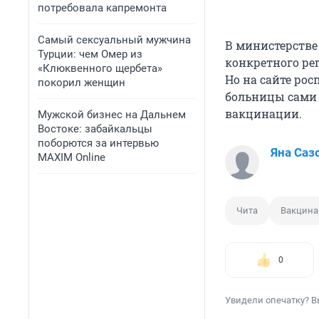
потребовала капремонта
Самый сексуальный мужчина
В министерстве
Турции: чем Омер из
конкретного ре
«Клюквенного щербета»
Но на сайте ро
покорил женщин
больницы сами 
вакцинации.
Мужской бизнес на Дальнем
Востоке: забайкальцы
поборются за интервью
Яна Саз
MAXIM Online
Чита
Вакцина
0
Увидели опечатку? В