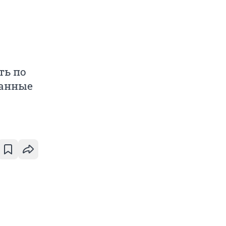
ть по
данные