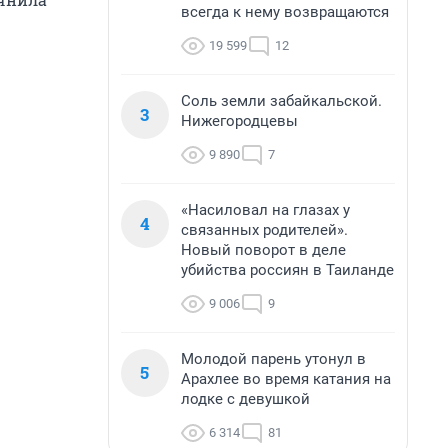
всегда к нему возвращаются
19 599
12
Соль земли забайкальской.
3
Нижегородцевы
9 890
7
«Насиловал на глазах у
4
связанных родителей».
Новый поворот в деле
убийства россиян в Таиланде
9 006
9
Молодой парень утонул в
5
Арахлее во время катания на
лодке с девушкой
6 314
81