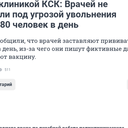
клиникой КСК: Врачей не
ли под угрозой увольнения
80 человек в день
общили, что врачей заставляют привива
в день, из-за чего они пишут фиктивные 
ют вакцину.
511
тарий
авного врача по лечебной работе поликлинического