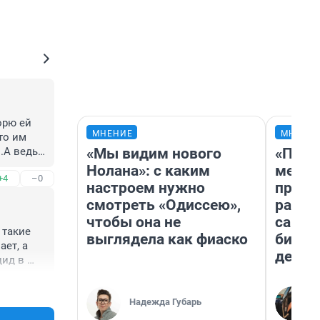
рю ей 
МНЕНИЕ
МНЕНИ
то им 
«Мы видим нового
«Поку
.А ведь 
лась 
Нолана»: с каким
мешке
+4
–0
шно 
настроем нужно
предп
смотреть «Одиссею»,
расска
чтобы она не
самом
такие 
выглядела как фиаско
бизне
ет, а 
дешев
ид в 
 наших 
+4
–0
Надежда Губарь