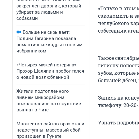
закреплен дворник, который
«Только в этом
убирает за людьми и
сэкономить и за
собаками
неглубокого кар
собеседник аген
Больше не скрывает:
Полина Гагарина показала
романтичные кадры с новым
избранником
Также сентябрь
«Четырех мужей потеряла»:
гигиену полости
Прохор Шаляпин проболтался
зубов, которые 
о новой возлюбленной
болезней дёсен,
Жители подтопленного
Запись на конс
ливнем микрорайона
пожаловались на отсутствие
телефону: 20-20-
выплат в Чите
Узнать подробн
Множество сайтов враз стали
недоступны: массовый сбой
произошел в Рунете