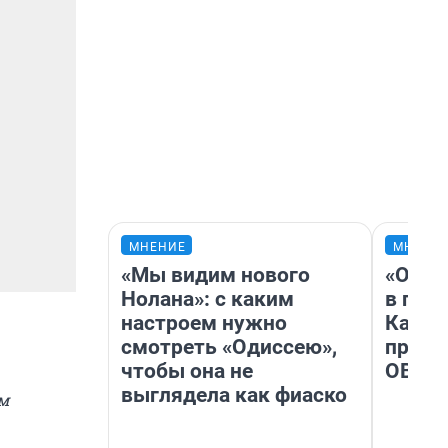
МНЕНИЕ
МНЕНИ
«Мы видим нового
«Огра
Нолана»: с каким
в гол
настроем нужно
Как в
смотреть «Одиссею»,
профе
чтобы она не
ОВЗ
выглядела как фиаско
ом