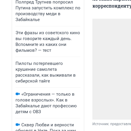
Полпред Трутнев попросил
корреспонденту
Путина запустить комплекс по
производству меди в
Забайкалье
Эти фразы из советского кино
вы говорите каждый день.
Вспомните из каких они
фильмов? — тест
Пилоты потерпевшего
крушение самолета
рассказали, как выживали в
сибирской тайге
«Ограничения — только в
голове взрослых». Как в
Забайкалье дают профессию
детям с ОВЗ
Источник: 
предоставл
Сквер Любви и верности
обновят в Чите. Пока за ним