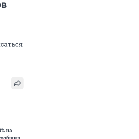
ов
исаться
0% на
 сообщил