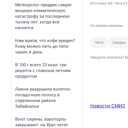
Источник: 
ИА "Чита.Ру
Метеоролог предрек самую
мощную климатическую
катастрофу за последнюю
тысячу лет: когда всё
На правах рекламы.
начнется
Нам врали, что кофе вреден?
Чита
Скидка
Кому можно пить до пяти
чашек в день
Увидели опечатку? В
В 100 г всего 23 ккал: три
рецепта с главным летним
продуктом
Ливни разрушили взлетно-
посадочную полосу в
отдаленном районе
Новости СМИ2
Забайкалья
Воют сирены, аэропорты
закрывают: на Урал летят