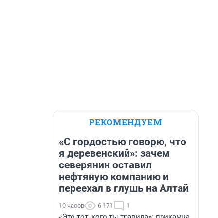
РЕКОМЕНДУЕМ
«С гордостью говорю, что
я деревенский»: зачем
северянин оставил
нефтяную компанию и
переехал в глушь на Алтай
10 часов
6 171
1
«Это тот, кого ты травила»: прикамца