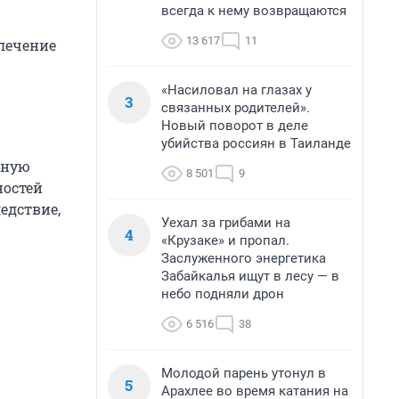
всегда к нему возвращаются
13 617
11
 лечение
«Насиловал на глазах у
3
связанных родителей».
Новый поворот в деле
убийства россиян в Таиланде
ьную
8 501
9
ностей
едствие,
Уехал за грибами на
4
«Крузаке» и пропал.
Заслуженного энергетика
Забайкалья ищут в лесу — в
небо подняли дрон
6 516
38
Молодой парень утонул в
5
Арахлее во время катания на