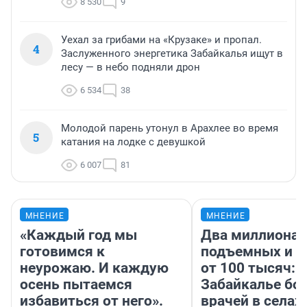
8 530
9
Уехал за грибами на «Крузаке» и пропал.
4
Заслуженного энергетика Забайкалья ищут в
лесу — в небо подняли дрон
6 534
38
Молодой парень утонул в Арахлее во время
5
катания на лодке с девушкой
6 007
81
МНЕНИЕ
МНЕНИЕ
«Каждый год мы
Два миллиона
готовимся к
подъемных и з
неурожаю. И каждую
от 100 тысяч: 
осень пытаемся
Забайкалье бор
избавиться от него».
врачей в селах