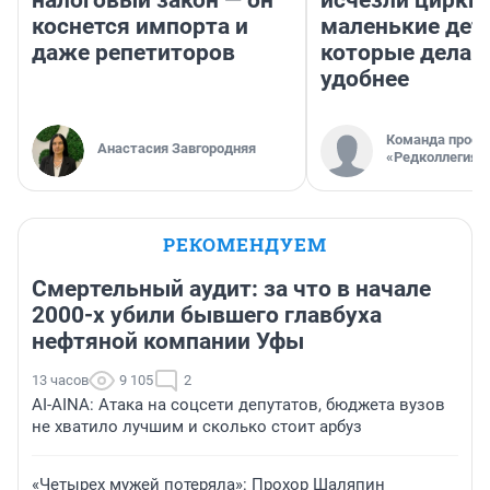
налоговый закон — он
исчезли цирки 
коснется импорта и
маленькие дет
даже репетиторов
которые делаю
удобнее
Команда проек
Анастасия Завгородняя
«Редколлегия»
РЕКОМЕНДУЕМ
Смертельный аудит: за что в начале
2000-х убили бывшего главбуха
нефтяной компании Уфы
13 часов
9 105
2
AI-AINA: Атака на соцсети депутатов, бюджета вузов
не хватило лучшим и сколько стоит арбуз
«Четырех мужей потеряла»: Прохор Шаляпин