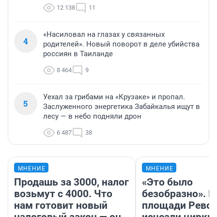
12 138
11
«Насиловал на глазах у связанных
4
родителей». Новый поворот в деле убийства
россиян в Таиланде
8 464
9
Уехал за грибами на «Крузаке» и пропал.
5
Заслуженного энергетика Забайкалья ищут в
лесу — в небо подняли дрон
6 487
38
МНЕНИЕ
МНЕНИЕ
Продашь за 3000, налог
«Это было
возьмут с 4000. Что
безобразно». П
нам готовит новый
площади Рево