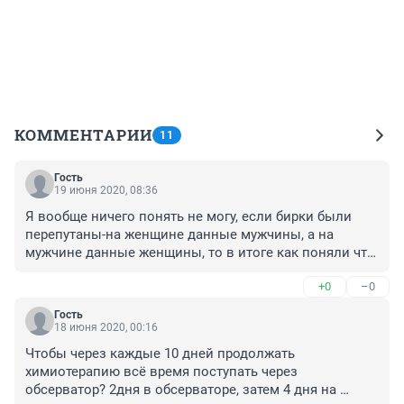
КОММЕНТАРИИ
11
Гость
19 июня 2020, 08:36
Я вообще ничего понять не могу, если бирки были 
перепутаны-на женщине данные мужчины, а на 
мужчине данные женщины, то в итоге как поняли что 
тела не совпадают?значит кто то все таки заглянул в 
+0
–0
пакет с трупом?!какая то мутная история совсем
Гость
18 июня 2020, 00:16
Чтобы через каждые 10 дней продолжать 
химиотерапию всё время поступать через 
обсерватор? 2дня в обсерваторе, затем 4 дня на 