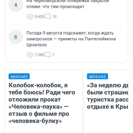
На Черноморском побережье закрыли
4
пляжи: что там происходит
9 435
13
Погода 9 августа подскажет, когда ждать
5
заморозков — приметы на Пантелеймона
Целителя
7 089
1
МНЕНИЕ
МНЕНИЕ
Колобок-колобок, я
«За неделю две
тебя боюсь! Ради чего
были страшные
отложили прокат
туристка расск
«Человека-паука» —
отдыхе в Крым
отзыв о фильме про
«человека-булку»