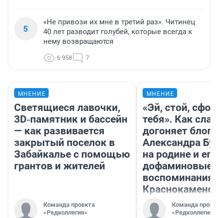
«Не привози их мне в третий раз». Читинец
5
40 лет разводит голубей, которые всегда к
нему возвращаются
6 958
7
МНЕНИЕ
МНЕНИЕ
Светящиеся лавочки,
«Эй, стой, сфо
3D‑памятник и бассейн
тебя». Как слав
— как развивается
догоняет блоге
закрытый поселок в
Александра Бу
Забайкалье с помощью
на родине и его
грантов и жителей
дофаминовые
воспоминания 
Краснокаменс
Команда проекта
Команда проек
«Редколлегия»
«Редколлегия»