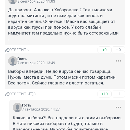
8 сентября 2020, 11:03
Да прирост. А ка же в Хабаровске ? Там тысячами 
ходят на митинги , и не вымерли как ни как и 
карантин сняли. Очнитесь ! Маска вас защищает от 
вируса как трусы при поносе. У кого слабый 
иммунитет тем предельно нужно быть осторожными 
. 
+0
–0
ОТВЕТИТЬ
Гость
7 сентября 2020, 13:49
Выборы впереди. Не до вируса сейчас товарищи. 
Нужны места в думе. Потом маски потом карантин. 
Все потом. Сейчас главное у власти остаться.
+10
–1
ОТВЕТИТЬ
3
Гость
7 сентября 2020, 14:27
Какие выборы?! Вот надоели вы с этими выборами. 
В Чите никаких выборов не будет, только в 
Краснокаменске. Ну хотя бы поинтересуйтесь, 