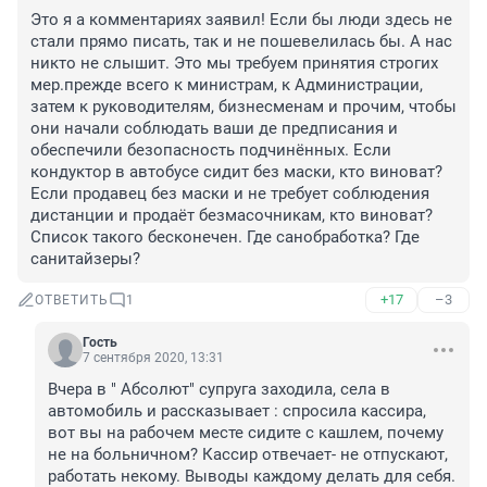
Это я а комментариях заявил! Если бы люди здесь не 
стали прямо писать, так и не пошевелилась бы. А нас 
никто не слышит. Это мы требуем принятия строгих 
мер.прежде всего к министрам, к Администрации, 
затем к руководителям, бизнесменам и прочим, чтобы 
они начали соблюдать ваши де предписания и 
обеспечили безопасность подчинённых. Если 
кондуктор в автобусе сидит без маски, кто виноват? 
Если продавец без маски и не требует соблюдения 
дистанции и продаёт безмасочникам, кто виноват? 
Список такого бесконечен. Где санобработка? Где 
санитайзеры? 
+17
–3
ОТВЕТИТЬ
1
Гость
7 сентября 2020, 13:31
Вчера в " Абсолют" супруга заходила, села в 
автомобиль и рассказывает : спросила кассира, 
вот вы на рабочем месте сидите с кашлем, почему  
не на больничном? Кассир отвечает- не отпускают, 
работать некому. Выводы каждому делать для себя. 