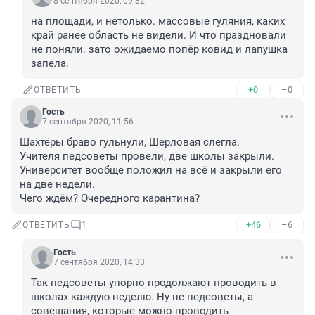
8 сентября 2020, 09:32
на площади, и нетолько. массовые гуляния, каких 
край ранее область не видели. И что праздновали 
не поняли. зато ожидаемо попёр ковид и лапушка 
запела.
+0
–0
ОТВЕТИТЬ
Гость
7 сентября 2020, 11:56
Шахтёры браво гульнули, Шерловая слегла. 
Учителя педсоветы провели, две школы закрыли. 
Университет вообще положил на всё и закрыли его 
на две недели. 
Чего ждём? Очередного карантина?
+46
–6
ОТВЕТИТЬ
1
Гость
7 сентября 2020, 14:33
Так педсоветы упорно продолжают проводить в 
школах каждую неделю. Ну не педсоветы, а 
совещания, которые можно проводить 