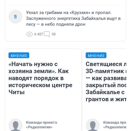
Уехал за грибами на «Крузаке» и пропал.
5
Заслуженного энергетика Забайкалья ищут в
лесу — в небо подняли дрон
6 487
38
МНЕНИЕ
МНЕНИЕ
«Начать нужно с
Светящиеся ла
хозяина земли». Как
3D‑памятник и
наводят порядок в
— как развивае
историческом центре
закрытый посе
Читы
Забайкалье с 
грантов и жите
Команда проекта
Команда проек
«Редколлегия»
«Редколлегия»