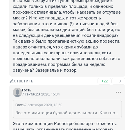
в форме в жару за их тупое времяпровождение, 
ходили только в пределах площади, и одиноких 
прохожих отлавливала, чтобы наказать за отсутвие 
маски? И та же площадь, и тот же уровень 
заболевания, что и в июле (!), и тысячи людей без 
масок, без социальных дистанций, без полиции, но 
на следующий день увещевания Росэпиднадзора? 
Так важно было пропагандисткую акцию провести, 
наверх отчитаться, что скрипя зубами до 
понедельника санитарные врачи терпели, хотя 
прекрасно осознавали, как развиваются события с 
празднованием, программа была за неделю 
озвучена? Зазеркалье и позор.
+22
–0
ОТВЕТИТЬ
Гость
7 сентября 2020, 15:04
Гость
7 сентября 2020, 13:50
Всё это имитация бурной деятельности. Как гнобить предпринимателей, то штрафы закрытия, а здесь всё было заранее известно, но никто мероприятие не остановил, да и сейчас не видно желания у Лапы оштрафовать министерство культуры за допущенные нарушения, из сего следует, что или Лапа не контролирует ситуацию в крае и допускает массовые мероприятия, из за которых может произойти массовое заражение, либо все это делается специально.
Это в компетенции Роспотребнадзора - отменять, 
разрешать, ограничивать проведение массовых 