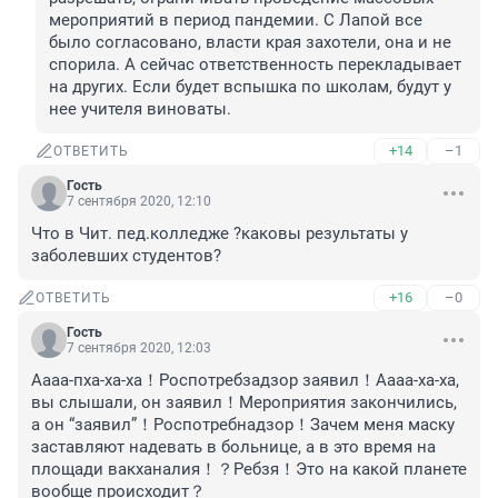
мероприятий в период пандемии. С Лапой все 
было согласовано, власти края захотели, она и не 
спорила. А сейчас ответственность перекладывает 
на других. Если будет вспышка по школам, будут у 
нее учителя виноваты.
+14
–1
ОТВЕТИТЬ
Гость
7 сентября 2020, 12:10
Что в Чит. пед.колледже ?каковы результаты у 
заболевших студентов?
+16
–0
ОТВЕТИТЬ
Гость
7 сентября 2020, 12:03
Аааа-пха-ха-ха！Роспотребзадзор заявил！Аааа-ха-ха, 
вы слышали, он заявил！Мероприятия закончились, 
а он “заявил”！Роспотребнадзор！Зачем меня маску 
заставляют надевать в больнице, а в это время на 
площади вакханалия！？Ребзя！Это на какой планете 
вообще происходит？