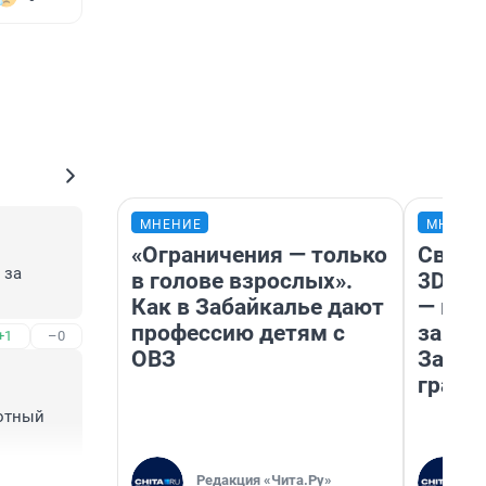
МНЕНИЕ
МНЕНИ
«Ограничения — только
Светя
за 
в голове взрослых».
3D‑па
Как в Забайкалье дают
— как
профессию детям с
закры
+1
–0
ОВЗ
Забай
грант
отный 
+1
–10
Редакция «Чита.Ру»