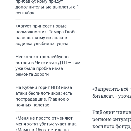
прибавку: кому придут
дополнительные выплаты с 1
сентября
«Август принесет новые
возможности»: Тамара Глоба
назвала, кому из знаков
зодиака улыбнется удача
Несколько троллейбусов
встали в Чите из-за ДТП — там
уже была пробка из-за
ремонта дороги
На Кубани горит НПЗ из-за
«Запретить всё 
атаки беспилотников: есть
бизнеса», - уто
пострадавшие. Главное о
ночных налетах
Ещё один чинов
«Меня не просто отменяют,
регионе ситуаци
меня хотят убить»: участница
коечного фонда,
«Мамы в 16» ответила на