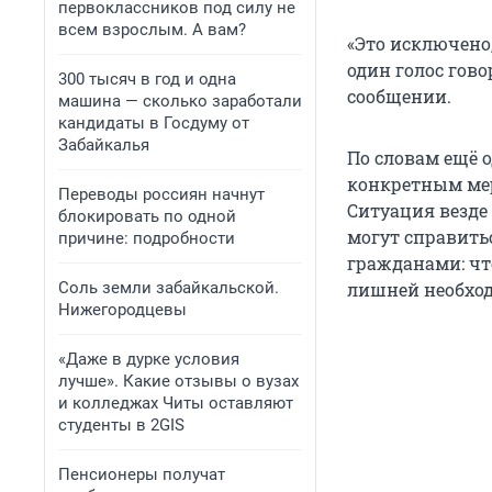
первоклассников под силу не
всем взрослым. А вам?
«Это исключено
один голос гово
300 тысяч в год и одна
сообщении.
машина — сколько заработали
кандидаты в Госдуму от
Забайкалья
По словам ещё 
конкретным мер
Переводы россиян начнут
Ситуация везде 
блокировать по одной
могут справитьс
причине: подробности
гражданами: чт
Соль земли забайкальской.
лишней необход
Нижегородцевы
«Даже в дурке условия
лучше». Какие отзывы о вузах
и колледжах Читы оставляют
студенты в 2GIS
Пенсионеры получат