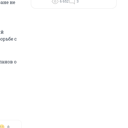
6 652
3
ране не
ий
орьбе с
ланов о
0