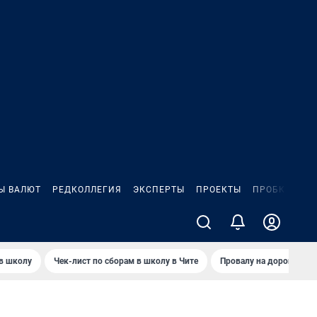
Ы ВАЛЮТ
РЕДКОЛЛЕГИЯ
ЭКСПЕРТЫ
ПРОЕКТЫ
ПРОБКИ
ИГ
 в школу
Чек-лист по сборам в школу в Чите
Провалу на дороге пол