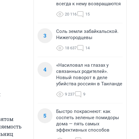
всегда к нему возвращаются
20 116
15
Соль земли забайкальской.
3
Нижегородцевы
18 637
14
«Насиловал на глазах у
4
связанных родителей».
Новый поворот в деле
убийства россиян в Таиланде
и
9 237
9
Быстро покраснеют: как
5
соспеть зеленые помидоры
зятом
дома — пять самых
няемость
эффективных способов
льниц