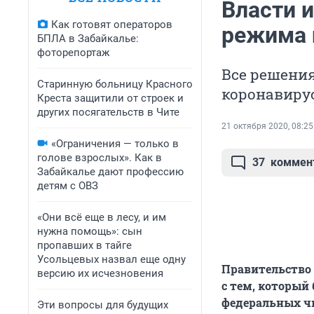
Власти 
Как готовят операторов
режима 
БПЛА в Забайкалье:
фоторепортаж
Все решени
Старинную больницу Красного
коронавирус
Креста защитили от строек и
других посягательств в Чите
21 октября 2020, 08:25
«Ограничения — только в
голове взрослых». Как в
37
коммен
Забайкалье дают профессию
детям с ОВЗ
«Они всё еще в лесу, и им
нужна помощь»: сын
пропавших в тайге
Усольцевых назвал еще одну
Правительство 
версию их исчезновения
с тем, который
федеральных ч
Эти вопросы для будущих