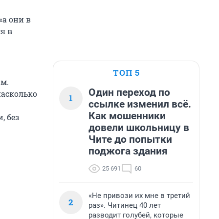
«а они в
я в
ТОП 5
м.
Один переход по
насколько
1
ссылке изменил всё.
Как мошенники
, без
довели школьницу в
Чите до попытки
поджога здания
25 691
60
«Не привози их мне в третий
2
раз». Читинец 40 лет
разводит голубей, которые