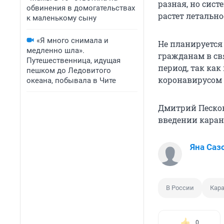
разная, но сист
обвинения в домогательствах
растет летально
к маленькому сыну
«Я много снимала и
Не планируется
медленно шла».
гражданам в св
Путешественница, идущая
период, так как
пешком до Ледовитого
коронавирусом 
океана, побывала в Чите
Дмитрий Песков
введении каран
Яна Саз
В России
Кар
0