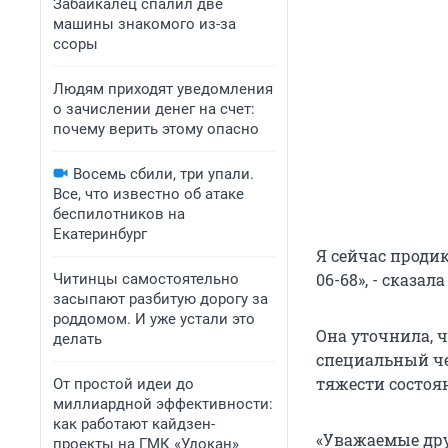
Забайкалец спалил две
машины знакомого из-за
ссоры
Людям приходят уведомления
о зачислении денег на счет:
почему верить этому опасно
Восемь сбили, три упали.
Все, что известно об атаке
беспилотников на
Екатеринбург
Я сейчас продик
06-68», - сказа
Читинцы самостоятельно
засыпают разбитую дорогу за
роддомом. И уже устали это
Она уточнила, ч
делать
специальный че
тяжести состоя
От простой идеи до
миллиардной эффективности:
как работают кайдзен-
«Уважаемые дру
проекты на ГМК «Удокан»