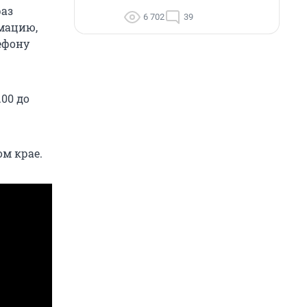
раз
6 702
39
имацию,
ефону
.00 до
ом крае.