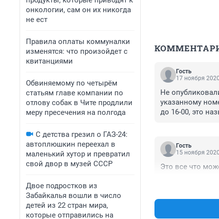
продукты, которые приводят к
онкологии, сам он их никогда
не ест
Правила оплаты коммуналки
КОММЕНТАР
изменятся: что произойдет с
квитанциями
Гость
17 ноября 2020
Обвиняемому по четырём
Не опубликовали
статьям главе компании по
указанному номер
отлову собак в Чите продлили
до 16-00, это н
меру пресечения на полгода
С детства грезил о ГАЗ-24:
автоплюшкин переехал в
Гость
15 ноября 2020
маленький хутор и превратил
свой двор в музей СССР
Это все что мож
Двое подростков из
Забайкалья вошли в число
детей из 22 стран мира,
которые отправились на