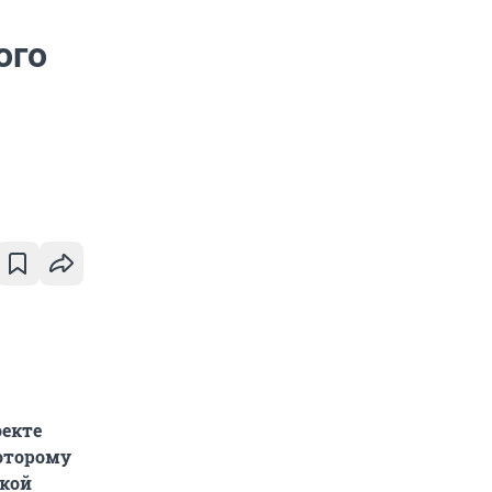
ого
оекте
которому
ской