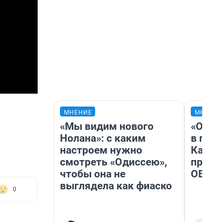
МНЕНИЕ
МНЕНИ
«Мы видим нового
«Огра
Нолана»: с каким
в гол
настроем нужно
Как в
смотреть «Одиссею»,
профе
чтобы она не
ОВЗ
выглядела как фиаско
0