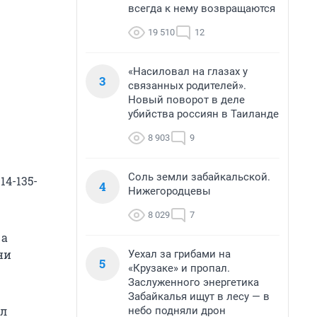
всегда к нему возвращаются
19 510
12
«Насиловал на глазах у
3
связанных родителей».
Новый поворот в деле
убийства россиян в Таиланде
8 903
9
Соль земли забайкальской.
14-135-
4
Нижегородцевы
8 029
7
 а
ни
Уехал за грибами на
5
«Крузаке» и пропал.
Заслуженного энергетика
Забайкалья ищут в лесу — в
ал
небо подняли дрон