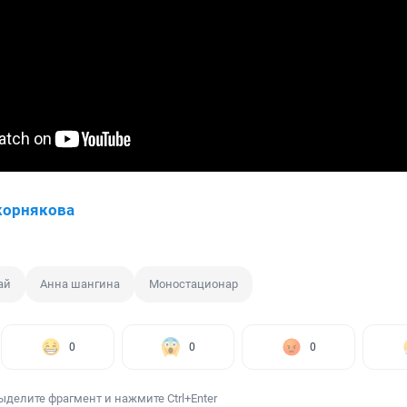
корнякова
ай
Анна шангина
Моностационар
0
0
0
ыделите фрагмент и нажмите Ctrl+Enter