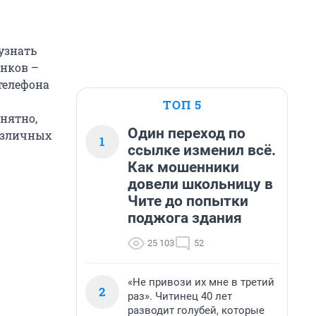
узнать
онков –
телефона
ТОП 5
онятно,
Один переход по
различных
1
ссылке изменил всё.
Как мошенники
довели школьницу в
Чите до попытки
поджога здания
25 103
52
«Не привози их мне в третий
2
раз». Читинец 40 лет
разводит голубей, которые