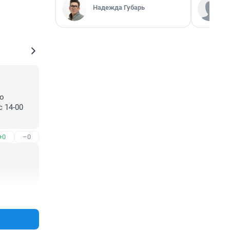
Надежда Губарь
о 
 14-00 
+0
–0
+1
–0