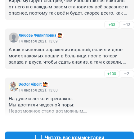
Вирус мутирует быстрее, чем изобретаются вакцины 
от него и с каждым разом становится всё заразнее и 
опаснее, поэтому так всё и будет, скорее всего, как 
прогнозирует ВОЗ. Укреплять нужно иммунитет и 
+33
–13
соблюдать меры профилактики, ставить прививки, а 
больше от нас ничего не зависит.
Любовь Филипповна
14 января 2021, 13:09
А как выявляют заражения короной, если я и двое 
моих знакомых пошли в больницу, после потери 
запаха и вкуса, чтобы сдать анализ, а там сказали, 
что анализ берут только у тех, кому за 60 и у кого 
+100
–2
высокая температура? Просто прописали таблетки, 
как при ОРВИ и отправили лечиться, сказали, если 
Doctor Aibolit
хотите, сдавайте платно🤷‍♀️👍🏻
14 января 2021, 13:00
На душе и легко и тревожно.
Мы достигли чудесной поры:
Невозможное стало возможным,
Нам открылись иные миры.
+12
–2
Только мы б их пределов достичь не смогли,
Если б сердцем не слышали голос вдали:Я — Земля!
Я своих провожаю питомцев,
Читать все комментарии