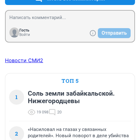
Сыновей,
Дочерей.
Долетайте до самого Солнца
И домой возвращайтесь скорей.
Гость
Отправить
Войти
Новости СМИ2
ТОП 5
Соль земли забайкальской.
1
Нижегородцевы
19 098
20
«Насиловал на глазах у связанных
2
родителей». Новый поворот в деле убийства