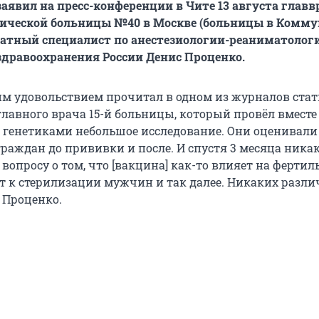
заявил на пресс-конференции в Чите 13 августа главв
ической больницы №40 в Москве (больницы в Коммун
атный специалист по анестезиологии-реаниматолог
дравоохранения России Денис Проценко.
им удовольствием прочитал в одном из журналов стат
 главного врача 15-й больницы, который провёл вместе
 генетиками небольшое исследование. Они оценивали
раждан до прививки и после. И спустя 3 месяца ника
 вопросу о том, что [вакцина] как-то влияет на фертил
ёт к стерилизации мужчин и так далее. Никаких разли
 Проценко.