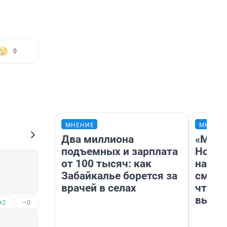
0
МНЕНИЕ
МНЕНИ
Два миллиона
«Мы в
подъемных и зарплата
Нолан
от 100 тысяч: как
настр
Забайкалье борется за
смотр
врачей в селах
чтобы
выгля
+2
–0