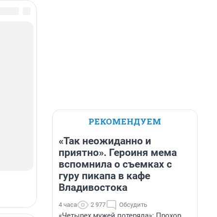
РЕКОМЕНДУЕМ
«Так неожиданно и
приятно». Героиня мема
вспомнила о съемках с
гуру пикапа в кафе
Владивостока
4 часа
2 977
Обсудить
«Четырех мужей потеряла»: Прохор