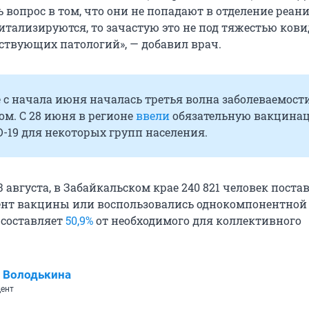
ь вопрос в том, что они не попадают в отделение реан
итализируются, то зачастую это не под тяжестью ковид
ствующих патологий», — добавил врач.
 с начала июня началась третья волна заболеваемост
м. С 28 июня в регионе
ввели
обязательную вакцина
-19 для некоторых групп населения.
 августа, в Забайкальском крае 240 821 человек поста
ент вакцины или воспользовались однокомпонентной
 составляет
50,9%
от необходимого для коллективного
 Володькина
ент