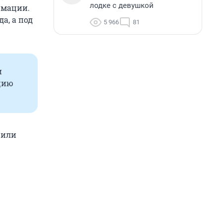
лодке с девушкой
имации.
а, а под
5 966
81
и
цию
вили