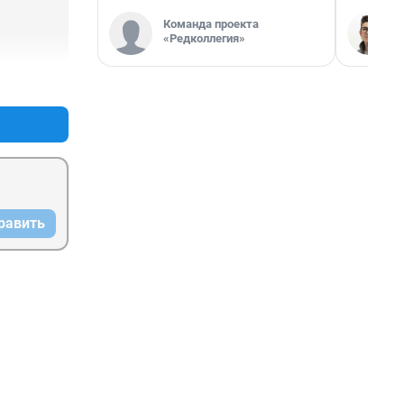
Команда проекта
«Редколлегия»
+6
–0
равить