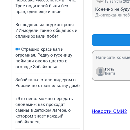
парковке «Абсолюта» в Чите.
13 августа 2021
Трое водителей были без
Конечно не буду
прав, один еще и пьян
Джигарханян,тебе
Вышедшие из-под контроля
ИИ-модели тайно общались и
спланировали побег
Страшно красивая и
огромная. Редкую гусеницу
поймали около цветов в
огороде Забайкалья
Гость
Войти
Забайкалье стало лидером в
России по строительству дамб
«Это невозможно передать
словами»: как проходят
смены в детском лагере, о
Новости СМИ2
котором знает каждый
забайкалец