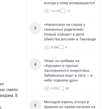
всегда к нему возвращаются
14 179
11
«Насиловал на глазах у
3
связанных родителей».
Новый поворот в деле
убийства россиян в Таиланде
8 508
9
Уехал за грибами на
4
«Крузаке» и пропал.
Заслуженного энергетика
Забайкалья ищут в лесу — в
небо подняли дрон
ые
6 520
38
час смело
 видим. В
Молодой парень утонул в
5
,
Арахлее во время катания на