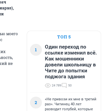
рач
арке),
ии
ью моего
ТОП 5
 с
Один переход по
1
ких
ссылке изменил всё.
ьность,
Как мошенники
чий не
довели школьницу в
Чите до попытки
поджога здания
24 789
50
«Не привози их мне в третий
2
раз». Читинец 40 лет
разводит голубей, которые