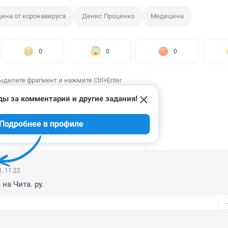
ина от коронавируса
Денис Проценко
Медицина
0
0
0
ыделите фрагмент и нажмите Ctrl+Enter
ды за комментарии и другие задания!
Подробнее в профиле
ИИ
7
, 11:22
на Чита. ру.