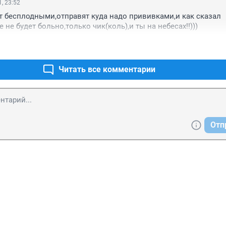
, 23:52
т бесплодными,отправят куда надо прививками,и как сказал 
 не будет больно,только чик(коль),и ты на небесах!!)))
Читать все комментарии
Отп