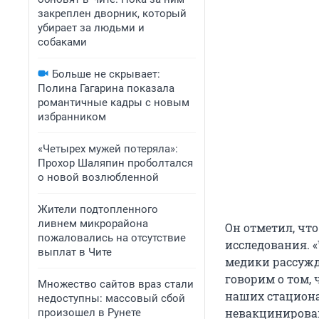
закреплен дворник, который
убирает за людьми и
собаками
Больше не скрывает:
Полина Гагарина показала
романтичные кадры с новым
избранником
«Четырех мужей потеряла»:
Прохор Шаляпин проболтался
о новой возлюбленной
Жители подтопленного
ливнем микрорайона
Он отметил, чт
пожаловались на отсутствие
исследования. 
выплат в Чите
медики рассужд
говорим о том,
Множество сайтов враз стали
наших стацион
недоступны: массовый сбой
невакцинирова
произошел в Рунете