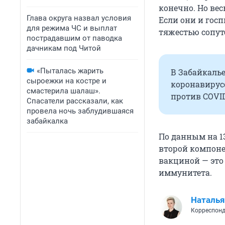
конечно. Но вес
Глава округа назвал условия
Если они и госп
для режима ЧС и выплат
тяжестью сопут
пострадавшим от паводка
дачникам под Читой
«Пыталась жарить
В Забайкалье
сыроежки на костре и
коронавирусо
смастерила шалаш».
против COVID
Спасатели рассказали, как
провела ночь заблудившаяся
забайкалка
По данным на 13
второй компон
вакциной — это
иммунитета.
Наталья
Корреспонд