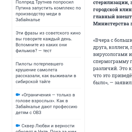
стерилизации, 
Полпред Трутнев попросил
Путина запустить комплекс по
городской клин
производству меди в
главный внешт
Забайкалье
Министерства з
Эти фразы из советского кино
вы говорите каждый день.
«Вчера с больш
Вспомните из каких они
друга, коллеги,
фильмов? — тест
вирусологами и
спермограмму г
Пилоты потерпевшего
различий. Это к
крушение самолета
что это привед
рассказали, как выживали в
сибирской тайге
было», — заявил
«Ограничения — только в
голове взрослых». Как в
Забайкалье дают профессию
детям с ОВЗ
Сквер Любви и верности
обновят в Чите. Пока за ним