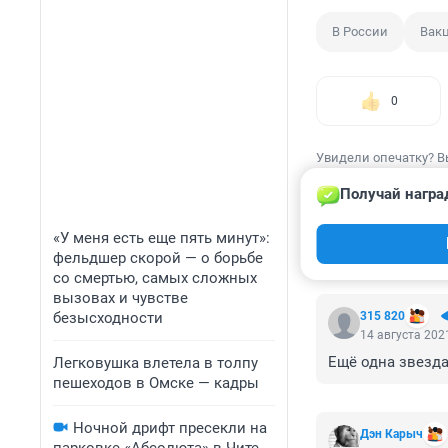
В России
Вакц
0
Увидели опечатку? В
Получай награ
«У меня есть еще пять минут»:
фельдшер скорой — о борьбе
КОММЕНТАР
со смертью, самых сложных
вызовах и чувстве
безысходности
315 820
14 августа 2021
Ещё одна звезда 
Легковушка влетела в толпу
пешеходов в Омске — кадры
Ночной дрифт пресекли на
Дэн Карыч