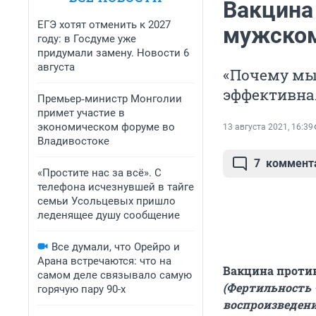
Вакцина 
ЕГЭ хотят отменить к 2027
мужском
году: в Госдуме уже
придумали замену. Новости 6
августа
«Почему мы 
эффективная
Премьер‑министр Монголии
примет участие в
экономическом форуме во
13 августа 2021, 16:39
Владивостоке
7
коммент
«Простите нас за всё». С
телефона исчезнувшей в тайге
семьи Усольцевых пришло
леденящее душу сообщение
Все думали, что Орейро и
Арана встречаются: что на
Вакцина против
самом деле связывало самую
(Фертильность
горячую пару 90-х
воспроизведени