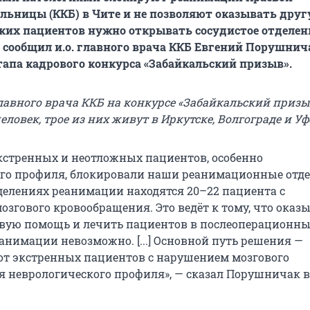
льницы (ККБ) в Чите и не позволяют оказывать дру
ких пациентов нужно открывать сосудистое отделени
а сообщил и.о. главного врача ККБ Евгений Порушнич
тапа кадрового конкурса «Забайкальский призыв».
лавного врача ККБ на конкурсе «Забайкальский призы
еловек, трое из них живут в Иркутске, Волгограде и Уф
кстренных и неотложных пациентов, особенно
го профиля, блокировали наши реанимационные отде
делениях реанимации находятся 20–22 пациента с
згового кровообращения. Это ведёт к тому, что оказ
вую помощь и лечить пациентов в послеоперационны
анимации невозможно. [...] Основной путь решения —
 от экстренных пациентов с нарушением мозгового
 неврологического профиля», — сказал Порушничак в