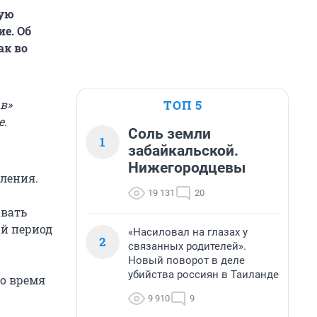
гую
е. Об
ак во
ТОП 5
в»
е.
Соль земли
1
забайкальской.
Нижегородцевы
ления.
19 131
20
ывать
й период
«Насиловал на глазах у
2
связанных родителей».
Новый поворот в деле
убийства россиян в Таиланде
о время
9 910
9