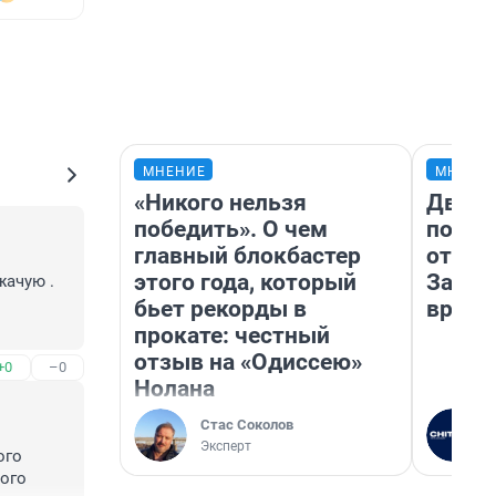
МНЕНИЕ
МНЕНИ
«Никого нельзя
Два м
победить». О чем
подъе
главный блокбастер
от 100
этого года, который
Забай
ачую . 
бьет рекорды в
враче
прокате: честный
 лечения 
отзыв на «Одиссею»
+0
–0
Нолана
жаете , 
Стас Соколов
Эксперт
го 
тех , 
ого 