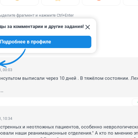
ыделите фрагмент и нажмите Ctrl+Enter
ды за комментарии и другие задания!
Подробнее в профиле
ИИ
26
, 00:03
 инсультом выписали через 10 дней . В тяжёлом состоянии. Леж
 
цев непонятных «пинаний» от одного врача к другому . Толком
ак и не получили . 
е !
слёзы о родных , ушедших , пока вы ковидную Историю продол
, 10:34
стренных и неотложных пациентов, особенно неврологическо
ждения - освободить реанимацию под тех , за кого платят , от 
овали наши реанимационные отделения." А кто по мнению эт
 однажды придут осознанием , в гробу карманов нет !