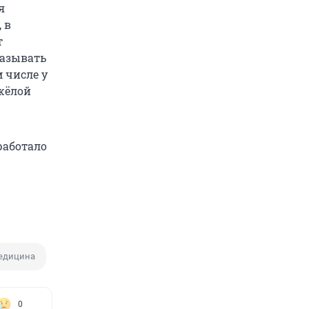
я
 в
т
казывать
 числе у
жёлой
работало
едицина
0