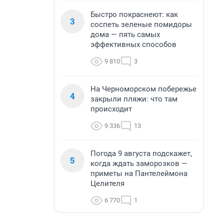
Быстро покраснеют: как
3
соспеть зеленые помидоры
дома — пять самых
эффективных способов
9 810
3
На Черноморском побережье
4
закрыли пляжи: что там
происходит
9 336
13
Погода 9 августа подскажет,
5
когда ждать заморозков —
приметы на Пантелеймона
Целителя
6 770
1