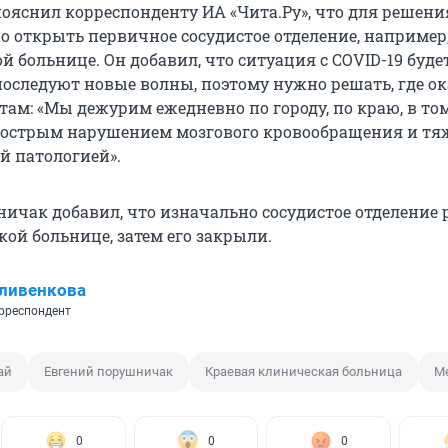
пояснил корреспонденту ИА «Чита.Ру», что для решени
 открыть первичное сосудистое отделение, например,
й больнице. Он добавил, что ситуация с COVID-19 буде
последуют новые волны, поэтому нужно решать, где о
ам: «Мы дежурим ежедневно по городу, по краю, в том
 острым нарушением мозгового кровообращения и тя
й патологией».
ичак добавил, что изначально сосудистое отделение 
кой больнице, затем его закрыли.
ливенкова
рреспондент
ай
Евгений порушничак
Краевая клиническая больница
М
0
0
0