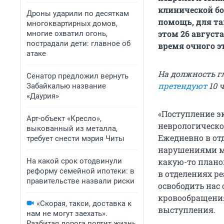
клинической бо
Дроны ударили по десяткам
помощь, для та
многоквартирных домов,
этом 26 август
многие охватил огонь,
пострадали дети: главное об
время очного э
атаке
На должность г
Сенатор предложил вернуть
претендуют
10 ч
Забайкалью название
«Даурия»
«Поступление э
Арт-объект «Кресло»,
неврологическо
выкованный из металла,
Ежедневно в от
требует снести мэрия Читы
нарушениями мо
На какой срок отодвинули
какую-то плано
реформу семейной ипотеки: в
в отделениях ре
правительстве назвали риски
освободить нас
кровообращения
«Скорая, такси, доставка к
выступления.
нам не могут заехать».
Разбитая дорога портит жизнь