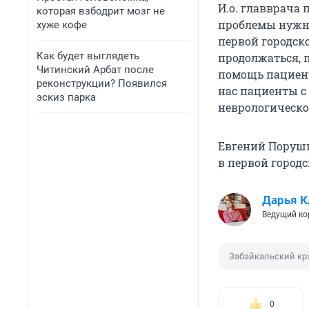
И.о. главврача 
которая взбодрит мозг не
проблемы нужно
хуже кофе
первой городско
Как будет выглядеть
продолжаться, 
Читинский Арбат после
помощь пациент
реконструкции? Появился
нас пациенты с
эскиз парка
неврологическо
Евгений Порушн
в первой городс
Дарья К
Ведущий ко
Забайкальский кр
0