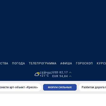
СТВА
ПОГОДА
ТЕЛЕПРОГРАММА
АФИША
ГОРОСКОП
КУРС
USD 82,17
СЕЙЧАС
+21°C
EUR 94,84
снести арт-объект «Кресло»
Разбитая дорога 