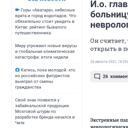
И.о. гл
Горы «Аватара», небесные
больниц
врата и город водопадов. Что
обязательно стоит увидеть в
невроло
Китае: рейтинг бывалого
путешественника
Он считает,
Миру угрожают новые вирусы
открыть в п
и глобальная климатическая
катастрофа: итоги недели
26 августа 2021, 18:20
Катись, пока молодой: кто
из российских фигуристов
26
коммен
выиграл от смены
гражданства
Свой знак появится у
забайкальской продукции.
Мозговой штурм по
разработке бренда начался в
Экстренные па
Чите
неврологическ