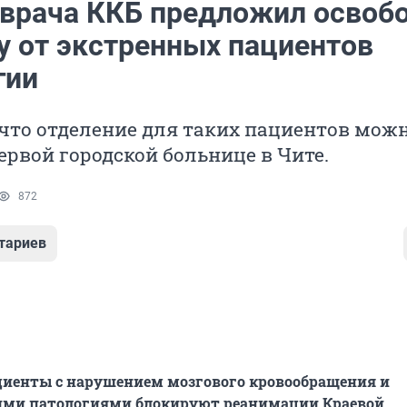
авврача ККБ предложил освоб
у от экстренных пациентов
гии
 что отделение для таких пациентов мож
ервой городской больнице в Чите.
872
тариев
циенты с нарушением мозгового кровообращения и
ими патологиями блокируют реанимации Краевой