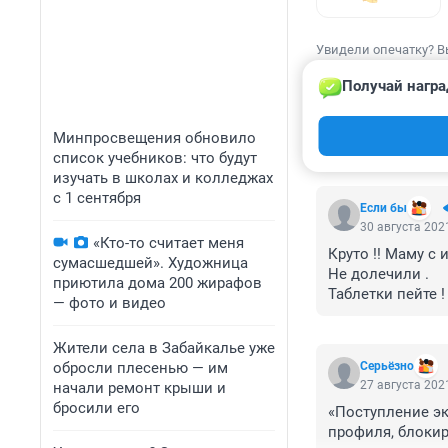
Увидели опечатку? В
Получай награ
Минпросвещения обновило
КОММЕНТАР
список учебников: что будут
изучать в школах и колледжах
с 1 сентября
Если бы
30 августа 2021
«Кто-то считает меня
Круто !! Маму с
сумасшедшей». Художница
Не долечили . 
приютила дома 200 жирафов
Таблетки пейте !
— фото и видео
В итоге , 8 меся
и реабилитации т
Жители села в Забайкалье уже
Финал ! Кладбищ
обросли плесенью — им
Серьёзно
Пусть все наши 
27 августа 2021
начали ремонт крыши и
отольются ! 
бросили его
«Поступление эк
И ваши смелые су
профиля, блокир
кто итак умрет ,