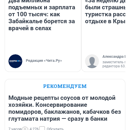
Два миллиона
«За неделю две
подъемных и зарплата
были страшные
от 100 тысяч: как
туристка расск
Забайкалье борется за
отдыхе в Крым
врачей в селах
Александра Ис
Редакция «Чита.Ру»
заместитель гл
редактора 63.RU
РЕКОМЕНДУЕМ
Модные рецепты соусов от молодой
хозяйки. Консервирование
помидоров, баклажанов, кабачков без
глутамата натрия — сразу в банки
7 часов
4 276
Обсудить