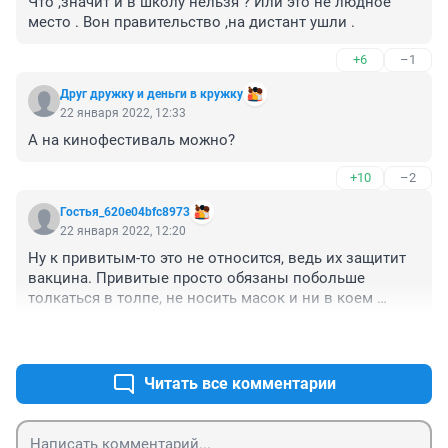
Что ,значит и в школу нельзя ? Или это не людное 
место . Вон правительство ,на дистант ушли .
+6
–1
Друг дружку и деньги в кружку
22 января 2022, 12:33
А на кинофестиваль можно? 
+10
–2
Гостья_620e04bfc8973
22 января 2022, 12:20
Ну к привитым-то это не относится, ведь их защитит 
вакцина. Привитые просто обязаны побольше 
толкаться в толпе, не носить масок и ни в коем 
случае не мыть руки! 
+34
–4
Чтобы доказать всем эффективность прививок! 
Читать все комментарии