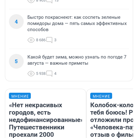
8 903
13
Быстро покраснеют: как соспеть зеленые
4
помидоры дома — пять самых эффективных
способов
8 686
3
Какой будет зима, можно узнать по погоде 7
5
августа — важные приметы
5 938
4
МНЕНИЕ
МНЕНИЕ
«Нет некрасивых
Колобок-колобо
городов, есть
тебя боюсь! Ра
недофинансированные».
отложили прок
Путешественники
«Человека-пау
проехали 2000
отзыв о фильм