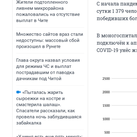
Жители подтопленного
С начала панде
ливнем микрорайона
сутки 1 379 чел
пожаловались на отсутствие
победивших боле
выплат в Чите
Множество сайтов враз стали
В моногоспиталя
недоступны: массовый сбой
подключён к ап
произошел в Рунете
COVID-19 унёс ж
Глава округа назвал условия
для режима ЧС и выплат
пострадавшим от паводка
дачникам под Читой
«Пыталась жарить
сыроежки на костре и
смастерила шалаш».
Спасатели рассказали, как
провела ночь заблудившаяся
забайкалка
«У меня есть еще пять минут»: