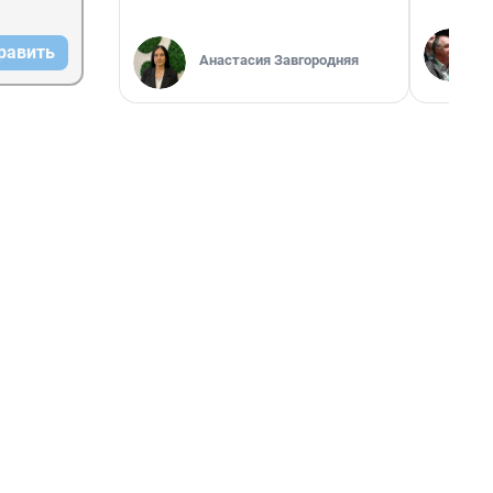
равить
Анастасия Завгородняя