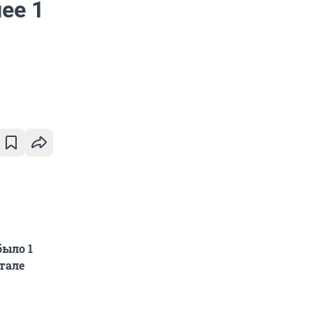
ее 1
было 1
тале