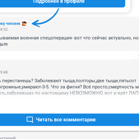
Подробнее в профиле
ИИ
8
еку человек
18:52
зываемая военная спецоперация- вот что сейчас актуально, но 
ьте 
09:48
ь перестанешь? Заболевают тыща,полторы,две тыщи,пятьсот 
огромные,умирают-3-5. Что за фигня? Всё просто,смертность м
ить,заболевших по настоящему НЕВОЗМОЖНО, вот и врёт ЛАПА
и.
Читать все комментарии