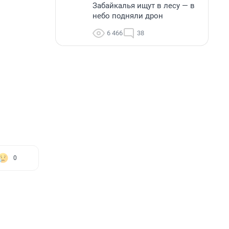
Забайкалья ищут в лесу — в
небо подняли дрон
6 466
38
0