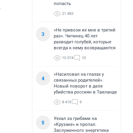
попасть
21 483
«Не привози их мне в третий
3
раз». Читинец 40 лет
разводит голубей, которые
всегда к нему возвращаются
10 374
10
«Насиловал на глазах у
4
связанных родителей».
Новый поворот в деле
убийства россиян в Таиланде
8 410
9
Уехал за грибами на
5
«Крузаке» и пропал.
Заслуженного энергетика