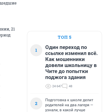
рошедшие
нии, 21
ериод
ТОП 5
Один переход по
1
ссылке изменил всё.
Как мошенники
довели школьницу в
Чите до попытки
поджога здания
24 647
48
Подготовка к школе делит
2
родителей на два лагеря —
узнали, в какой лучше