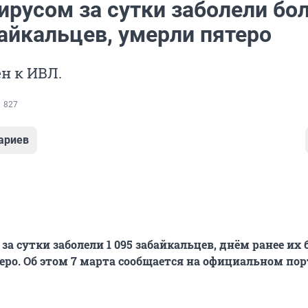
русом за сутки заболели бол
айкальцев, умерли пятеро
н к ИВЛ.
827
ариев
а сутки заболели 1 095 забайкальцев, днём ранее их 
теро. Об этом 7 марта сообщается на официальном пор