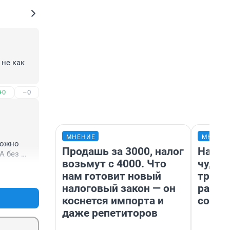
не как 
+0
–0
МНЕНИЕ
МНЕНИ
ожно 
Продашь за 3000, налог
Насле
 без 
возьмут с 4000. Что
чудом
+6
–1
нам готовит новый
транс
налоговый закон — он
разне
коснется импорта и
совет
даже репетиторов