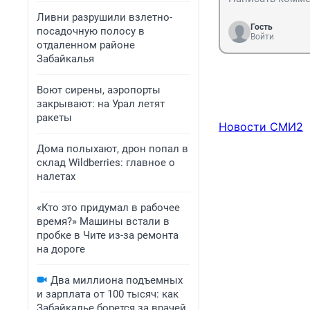
Ливни разрушили взлетно-
Гость
посадочную полосу в
Войти
отдаленном районе
Забайкалья
Воют сирены, аэропорты
закрывают: на Урал летят
ракеты
Новости СМИ2
Дома полыхают, дрон попал в
склад Wildberries: главное о
налетах
«Кто это придумал в рабочее
время?» Машины встали в
пробке в Чите из-за ремонта
на дороге
Два миллиона подъемных
и зарплата от 100 тысяч: как
Забайкалье борется за врачей