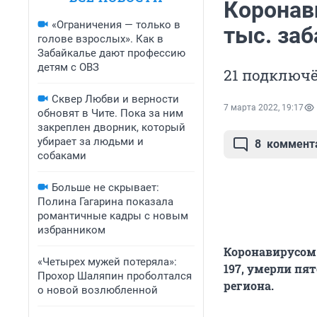
Коронави
«Ограничения — только в
тыс. заб
голове взрослых». Как в
Забайкалье дают профессию
детям с ОВЗ
21 подключё
Сквер Любви и верности
7 марта 2022, 19:17
обновят в Чите. Пока за ним
закреплен дворник, который
убирает за людьми и
8
коммент
собаками
Больше не скрывает:
Полина Гагарина показала
романтичные кадры с новым
избранником
Коронавирусом з
«Четырех мужей потеряла»:
197, умерли пя
Прохор Шаляпин проболтался
региона.
о новой возлюбленной