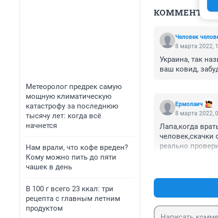
КОММЕНТАР
Человек челов
8 марта 2022, 
Украина, так на
ваш ковид, забуд
Метеоролог предрек самую
мощную климатическую
Ермолаич
катастрофу за последнюю
8 марта 2022, 
тысячу лет: когда всё
начнется
Лапа,когда врат
человек,скачки 
реально провер
Нам врали, что кофе вреден?
зазрения совест
Кому можно пить до пяти
чашек в день
В 100 г всего 23 ккал: три
рецепта с главным летним
продуктом