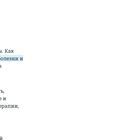
. Как
олезни и
з
ь,
е и
ерапии,
й.