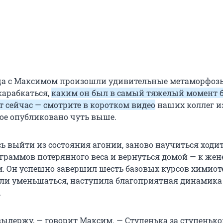
яца с Максимом произошли удивительные метаморфозы
карабкаться,
каким он был в самый тяжелый момент б
т сейчас — смотрите в коротком видео
наших коллег и
рое опубликовано чуть выше.
ь выйти из состояния агонии, заново научиться ходит
ограммов потерянного веса и вернуться домой — к жен
. Он успешно завершил шесть базовых курсов химиот
ли уменьшаться, наступила благоприятная динамика
.
 выдержу, — говорит Максим. — Ступенька за ступенько