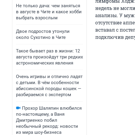
лимфомы Ходжки
Не только дача: чем заняться
недель не могл
в августе в Чите и какое хобби
анализы. У муж
выбрать взрослым
отсутствие аппе
вставал с посте
Двое подростов утонули
подключив депу
около Сухотино в Чите
Такое бывает раз в жизни: 12
августа произойдут три редких
астрономических явления
Очень игривы и отлично ладят
с детьми. В чём особенности
абиссинской породы кошек —
разбираемся с экспертом
Прохор Шаляпин влюбился
по-настоящему, а Ваня
Дмитриенко побил
необычный рекорд: новости
из мира шоу-бизнеса