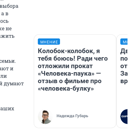
 выбора
 а в
ось
же не
рыжить
МНЕНИЕ
МНЕНИ
Колобок-колобок, я
Два м
тебя боюсь! Ради чего
подъе
семьи.
отложили прокат
от 100
ают и
«Человека-паука» —
Забай
или
отзыв о фильме про
враче
ой думают
«человека-булку»
аших
Надежда Губарь