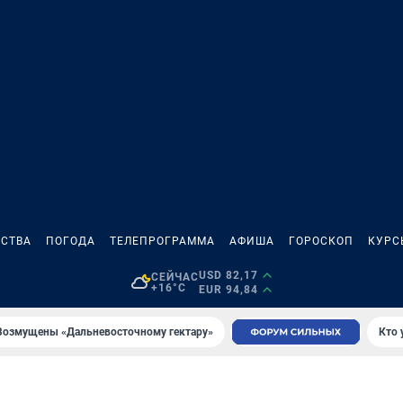
СТВА
ПОГОДА
ТЕЛЕПРОГРАММА
АФИША
ГОРОСКОП
КУРС
USD 82,17
СЕЙЧАС
+16°C
EUR 94,84
Возмущены «Дальневосточному гектару»
Кто 