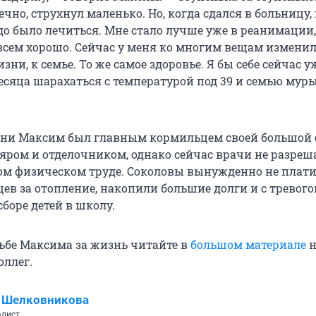
ечно, струхнул маленько. Но, когда сдался в больницу,
до было лечиться. Мне стало лучше уже в реанимации,
всем хорошо. Сейчас у меня ко многим вещам изменил
зни, к семье. То же самое здоровье. Я бы себе сейчас у
есяца шарахаться с температурой под 39 и семью му
зни Максим был главным кормильцем своей большой 
ляром и отделочником, однако сейчас врачи не разреш
ом физическом труде. Соколовы вынужденно не плат
цев за отопление, накопили большие долги и с тревог
боре детей в школу.
рьбе Максима за жизнь читайте в
большом материале
н
оллег.
 Шелковникова
алист