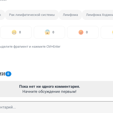
к
Рак лимфатической системы
Лимфома
Лимфома Ходжк
0
0
0
ыделите фрагмент и нажмите Ctrl+Enter
ИИ
0
Пока нет ни одного комментария.
Начните обсуждение первым!