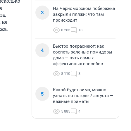
есколько
е
На Черноморском побережье
3
закрыли пляжи: что там
та,
происходит
 не
ужа,
8 265
13
Быстро покраснеют: как
4
соспеть зеленые помидоры
дома — пять самых
эффективных способов
8 110
3
Какой будет зима, можно
5
узнать по погоде 7 августа —
важные приметы
5 885
4