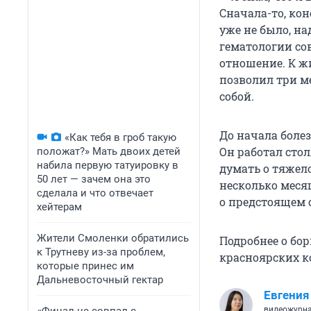
Сначала-то, кон
уже не было, на
гематологии со
отношение. К жи
позволил три м
собой.
До начала боле
«Как тебя в гроб такую
Он работал сто
положат?» Мать двоих детей
набила первую татуировку в
думать о тяжел
50 лет — зачем она это
несколько меся
сделала и что отвечает
о предстоящем с
хейтерам
Жители Смоленки обратились
Подробнее о бо
к Трутневу из-за проблем,
красноярских к
которые принес им
Дальневосточный гектар
Евгения
видеожурн