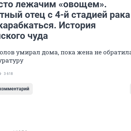
сто лежачим «овощем».
ный отец с 4-й стадией рака
карабкаться. История
ского чуда
лов умирал дома, пока жена не обратила
уратуру
3 618
 комментарий