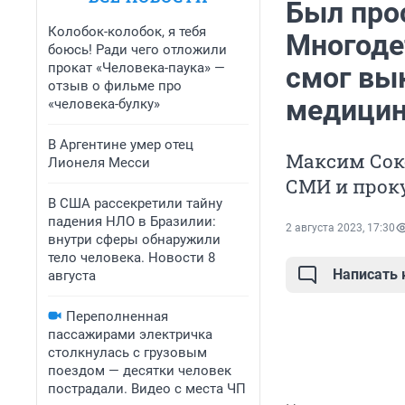
Был про
Колобок-колобок, я тебя
Многодет
боюсь! Ради чего отложили
прокат «Человека-паука» —
смог вы
отзыв о фильме про
медицин
«человека-булку»
В Аргентине умер отец
Максим Соко
Лионеля Месси
СМИ и прок
В США рассекретили тайну
падения НЛО в Бразилии:
2 августа 2023, 17:30
внутри сферы обнаружили
тело человека. Новости 8
Написать
августа
Переполненная
пассажирами электричка
столкнулась с грузовым
поездом — десятки человек
пострадали. Видео с места ЧП