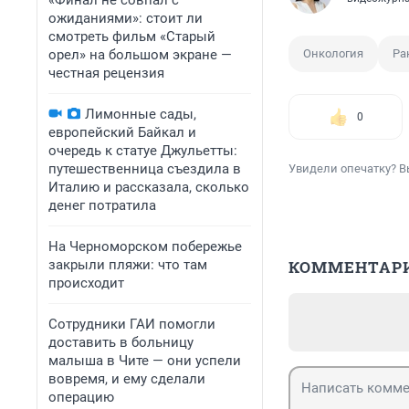
«Финал не совпал с
ожиданиями»: стоит ли
смотреть фильм «Старый
орел» на большом экране —
Онкология
Ра
честная рецензия
Лимонные сады,
0
европейский Байкал и
очередь к статуе Джульетты:
путешественница съездила в
Увидели опечатку? В
Италию и рассказала, сколько
денег потратила
На Черноморском побережье
закрыли пляжи: что там
КОММЕНТАР
происходит
Сотрудники ГАИ помогли
доставить в больницу
малыша в Чите — они успели
вовремя, и ему сделали
операцию