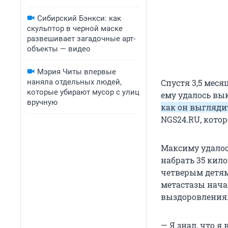
Сибирский Бэнкси: как
скульптор в черной маске
развешивает загадочные арт-
объекты — видео
Мэрия Читы впервые
наняла отдельных людей,
Спустя 3,5 мес
которые убирают мусор с улиц
ему удалось вы
вручную
как он выгляди
NGS24.RU, кото
Максиму удалос
набрать 35 кил
четверым детям
метастазы нача
выздоровления
— Я знал, что я