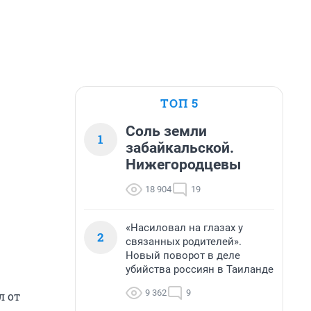
ТОП 5
Соль земли
1
забайкальской.
Нижегородцевы
18 904
19
«Насиловал на глазах у
2
связанных родителей».
Новый поворот в деле
убийства россиян в Таиланде
9 362
9
л от