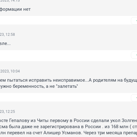
2023, 14:13
нформации нет
23, 12:58
ле...
2023, 10:04
чем пытаться исправить неисправимое...А родителям на будуще
ужно беременность, а не "залетать"
23, 12:25
Косте Гепалову из Читы первому в России сделали укол Золген
сма была даже не зарегистрирована в России . из 168 млн ( с
млн перевел на счет Алишер Усманов. Через три месяца препар