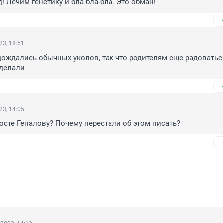
! Лечим генетику и бла-бла-бла. Это обман!
23, 18:51
дождались обычных уколов, так что родителям еще радоваться
сделали
23, 14:05
осте Гепалову? Почему перестали об этом писать?