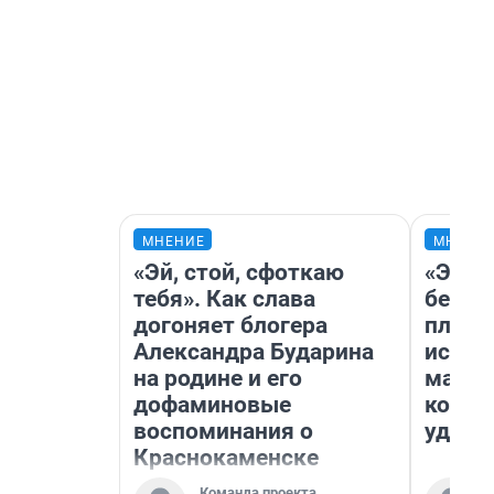
МНЕНИЕ
МНЕНИ
«Эй, стой, сфоткаю
«Это 
тебя». Как слава
безоб
догоняет блогера
площа
Александра Бударина
исчез
на родине и его
мален
дофаминовые
котор
воспоминания о
удобн
Краснокаменске
Команда проекта