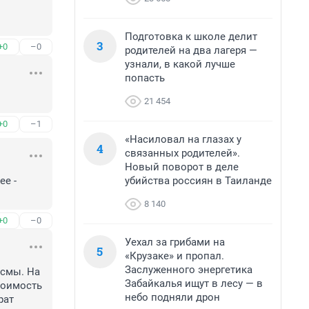
Подготовка к школе делит
3
+0
–0
родителей на два лагеря —
узнали, в какой лучше
попасть
21 454
+0
–1
«Насиловал на глазах у
4
связанных родителей».
Новый поворот в деле
убийства россиян в Таиланде
е - 
8 140
+0
–0
Уехал за грибами на
5
«Крузаке» и пропал.
Заслуженного энергетика
смы. На 
Забайкалья ищут в лесу — в
тоимость 
небо подняли дрон
ат 