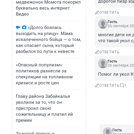
дорогой пиар ход
медвежонок Момота покорил
буквально весь интернет.
ОТВЕТИТЬ
Видео
Гость
26 сентября 20
«Долго боялась
выходить на улицу». Мама
многие дети не 
искалеченного бойца — о том,
что такой укол 
как спасает сына, который
разбился по пути к невесте
ОТВЕТИТЬ
Гость
«Опасный популизм»:
26 сентября 20
политиков разнесли за
Помог ли укол К
спекуляции на топливном
кризисе и росте цен
ОТВЕТИТЬ
1
Главу района Забайкалья
уволили за то, что он
пристроил свою
сожительницу и платил ей
премии
Гость
Золотой дракон и