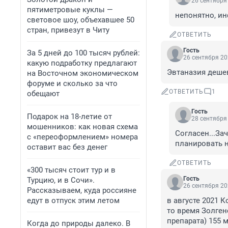
26 сентября 
пятиметровые куклы —
непонятно, и
световое шоу, объехавшее 50
стран, привезут в Читу
ОТВЕТИТЬ
Гость
За 5 дней до 100 тысяч рублей:
26 сентября 20
какую подработку предлагают
Эвтаназия дешев
на Восточном экономическом
форуме и сколько за что
ОТВЕТИТЬ
1
обещают
Гость
Подарок на 18-летие от
28 сентября 
мошенников: как новая схема
Согласен...За
с «переоформлением» номера
планировать н
оставит вас без денег
ОТВЕТИТЬ
«300 тысяч стоит тур и в
Гость
Турцию, и в Сочи».
26 сентября 20
Рассказываем, куда россияне
едут в отпуск этим летом
в августе 2021 
то время Золген
препарата) 155 
Когда до природы далеко. В