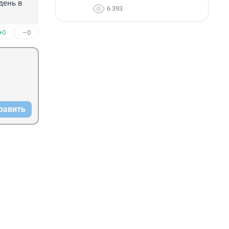
ень в 
6 393
+0
–0
равить