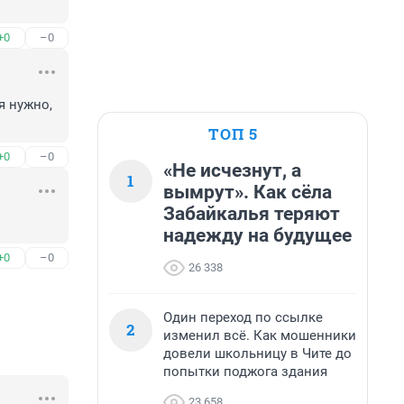
+0
–0
 нужно, 
ТОП 5
+0
–0
«Не исчезнут, а
1
вымрут». Как сёла
Забайкалья теряют
надежду на будущее
+0
–0
26 338
Один переход по ссылке
2
изменил всё. Как мошенники
довели школьницу в Чите до
попытки поджога здания
23 658