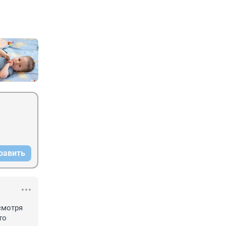
равить
мотря 
о 