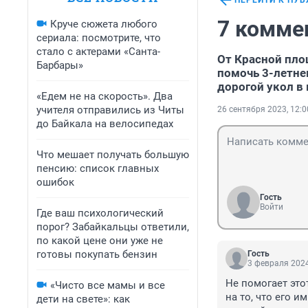
ПЕРЕЙТИ К ПУ
7 комме
Круче сюжета любого
сериала: посмотрите, что
стало с актерами «Санта-
От Красной пло
Барбары»
помочь 3-летне
дорогой укол в
«Едем не на скорость». Два
учителя отправились из Читы
26 сентября 2023, 12:0
до Байкала на велосипедах
Что мешает получать большую
пенсию: список главных
ошибок
Гость
Войти
Где ваш психологический
порог? Забайкальцы ответили,
по какой цене они уже не
готовы покупать бензин
Гость
3 февраля 2024
Не помогает это
«Чисто все мамы и все
на то, что его и
дети на свете»: как