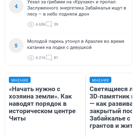
Уехал за грибами на «Крузаке» и пропал.
4
Заслуженного энергетика Забайкалья ищут в
лесу — в небо подняли дрон
6 656
39
Молодой парень утонул в Арахлее во время
5
катания на лодке с девушкой
6 216
81
МНЕНИЕ
МНЕНИЕ
«Начать нужно с
Светящиеся ла
хозяина земли». Как
3D‑памятник и
наводят порядок в
— как развивае
историческом центре
закрытый посе
Читы
Забайкалье с 
грантов и жите