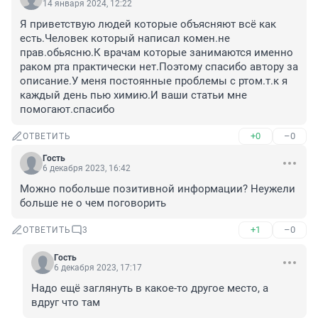
14 января 2024, 12:22
Я приветствую людей которые объясняют всё как 
есть.Человек который написал комен.не 
прав.обьясню.К врачам которые занимаются именно 
раком рта практически нет.Поэтому спасибо автору за 
описание.У меня постоянные проблемы с ртом.т.к я 
каждый день пью химию.И ваши статьи мне 
помогают.спасибо
+0
–0
ОТВЕТИТЬ
Гость
6 декабря 2023, 16:42
Можно побольше позитивной информации? Неужели 
больше не о чем поговорить
+1
–0
ОТВЕТИТЬ
3
Гость
6 декабря 2023, 17:17
Надо ещё заглянуть в какое-то другое место, а 
вдруг что там