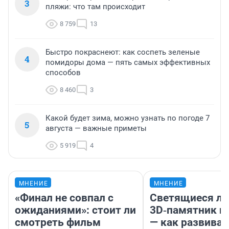
3
пляжи: что там происходит
8 759
13
Быстро покраснеют: как соспеть зеленые
4
помидоры дома — пять самых эффективных
способов
8 460
3
Какой будет зима, можно узнать по погоде 7
5
августа — важные приметы
5 919
4
МНЕНИЕ
МНЕНИЕ
«Финал не совпал с
Светящиеся ла
ожиданиями»: стоит ли
3D‑памятник и
смотреть фильм
— как развивае