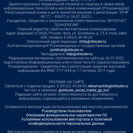
Зарегистрировано Федеральной службой по надзору в сфере связи,
информационных технологий и массовых коммуникаций (Роскомнадзор)
Регистрационный номер и дата принятия решения о регистрации: ЭЛ №
ФС 77 – 83657 от 26.07.2022 г.
Учредитель: Общество с ограниченной ответственностью "ИНТЕРНЕТ
ТЕХНОЛОГИИ"
Главный редактор: Шайтанова Екатерина Александровна
Адрес редакции: 672000, Россия, Чита, ул. Балябина, д. 13, 6 этаж, офис
608, телефон 8 (3022) 40-08-24
Электронный адрес редакции:
chita@shkulev.ru
Контактные данные для Роскомнадзора и государственных органов:
juristnsk@shkulev.ru
Техподдержка:
help@shkulev.ru
Редакционные материалы, опубликованные на сайте до 26.07.2022,
подготовлены Информационным агентством Чита.Ру (Зарегистрировано
Роскомнадзором - Свидетельство о регистрации средства массовой
информации ИА №ФС 77-71394 от 17 октября 2017 года)
РЕКЛАМА НА САЙТЕ
Связаться с отделом продаж: 8 (30-22) 40-08-90,
reklamachita@shkulev.ru
Чат-бот в телеграм:
@shkulev_social_media_gp_bot
Редакция сайта не несет ответственности за достоверность
информации, содержащейся в рекламных объявлениях.
Особенности эксплуатации (использования) веб-портала регулируются:
Руководством пользователя
Описанием функциональных характеристик ПО
Условиями использования веб-портала и политикой
конфиденциальности персональных данных
Веб-портал распространяется в виде интернет-сервиса, специальные