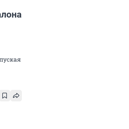
алона
опуская