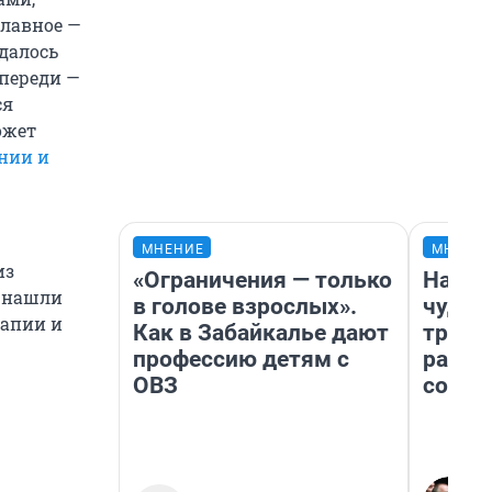
главное —
удалось
впереди —
ся
ожет
ении и
МНЕНИЕ
МНЕНИ
из
«Ограничения — только
Насле
е нашли
в голове взрослых».
чудом
рапии и
Как в Забайкалье дают
транс
профессию детям с
разне
ОВЗ
совет