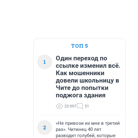
ТОП 5
Один переход по
1
ссылке изменил всё.
Как мошенники
довели школьницу в
Чите до попытки
поджога здания
25 097
51
«Не привози их мне в третий
2
раз». Читинец 40 лет
разводит голубей, которые