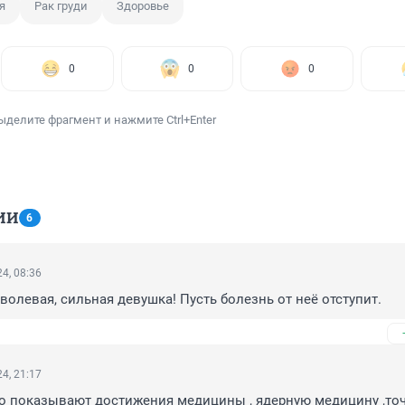
я
Рак груди
Здоровье
0
0
0
ыделите фрагмент и нажмите Ctrl+Enter
ИИ
6
4, 08:36
 волевая, сильная девушка! Пусть болезнь от неё отступит.
4, 21:17
но показывают достижения медицины , ядерную медицину ,точ