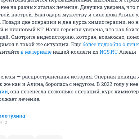
нее на разных этапах лечения. Девушка уверена, что 
евой настрой. Благодаря мужеству и силе духа Алине 
. Позади две операции и два курса химиотерапии, но 
й и плановый КТ. Наша героиня уверена, что рак боит
ей. Смотрите видеоисторию, которая, возможно, пом
имся в такой же ситуации. Еще
более подробно о леч
читайте
в материале
нашей коллеги из
NGS.RU
Алены
елезы — распространенная история. Оперная певица 
к же как и Алина, боролась с недугом. В 2022 году у не
дии
,
она перенесла несколько операций, курс химиоте
олжает лечение.
олотухина
 НГС