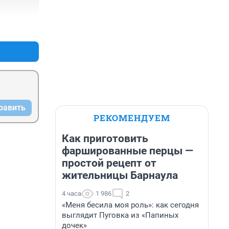
+1
–0
равить
РЕКОМЕНДУЕМ
Как приготовить
фаршированные перцы —
простой рецепт от
жительницы Барнаула
4 часа
1 986
2
«Меня бесила моя роль»: как сегодня
выглядит Пуговка из «Папиных
дочек»