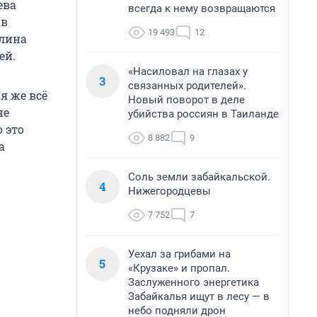
ева
всегда к нему возвращаются
 в
19 493
12
Алина
ей.
«Насиловал на глазах у
3
связанных родителей».
я же всё
Новый поворот в деле
не
убийства россиян в Таиланде
 это
8 882
9
а
Соль земли забайкальской.
4
Нижегородцевы
7 752
7
Уехал за грибами на
5
«Крузаке» и пропал.
Заслуженного энергетика
Забайкалья ищут в лесу — в
небо подняли дрон