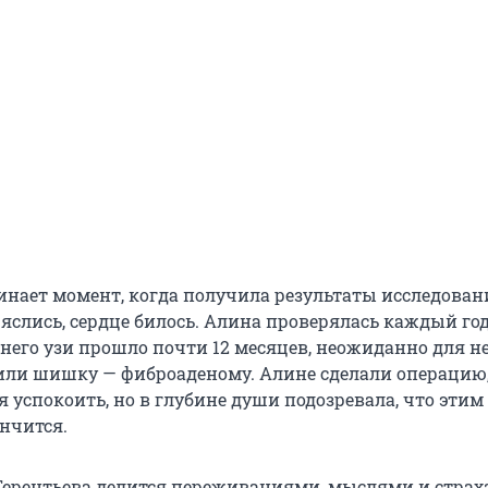
нает момент, когда получила результаты исследован
яслись, сердце билось. Алина проверялась каждый год,
него узи прошло почти 12 месяцев, неожиданно для н
ли шишку — фиброаденому. Алине сделали операцию,
я успокоить, но в глубине души подозревала, что этим 
ончится.
Терентьева делится переживаниями, мыслями и страх