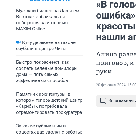
«В голов
Мужской бизнес на Дальнем
ошибка»
Востоке: забайкальцы
поборются за интервью
красоты 
MAXIM Online
нашли а
Кучу деревьев на газоне
срубили в центре Читы
Алина разве
приговор, и
Быстро покраснеют: как
соспеть зеленые помидоры
руки
дома — пять самых
эффективных способов
20 февраля 2024, 15:0
Памятник архитектуры, в
котором теперь детский центр
6
коммент
«Карибы», потребовала
отремонтировать прокуратура
За какие публикации в
соцсетях вас уволят с работы: