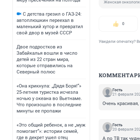
меру пресечения на полгода
Женская онкологи
С детства грезил о ГАЗ-24:
автоплюшкин переехал в
0
маленький хутор и превратил
свой двор в музей СССР
Увидели опечатку? В
Двое подростков из
Забайкалья вошли в число
детей из 22 стран мира,
которые отправились на
Северный полюс
КОММЕНТАР
«Она крикнула: „Дядя Боря!“»
Гость
25-летняя туристка исчезла
21 февраля 202
ночью у океана во Вьетнаме.
Очень красивая,
Что произошло в последние
минуты ее пропажи
«Это общий ребенок, а не „муж
Гость
20 февраля 202
помогает“»: истории семей,
где в декрет ушел отец
А по ТВ так чуд