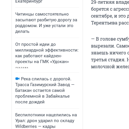
Екатеринбург
29-летняя влад
борется с агре
Читинцы самостоятельно
сентябре, и это
засыпают разбитую дорогу за
Терентьева расс
роддомом. И уже устали это
делать
— В голове сумб
От простой идеи до
вырезали. Самое
миллиардной эффективности:
знаешь ничего о
как работают кайдзен-
третья стадия. 
проекты на ГМК «Удокан»
молочной желез
Река слилась с дорогой.
Трасса Газимурский Завод —
Батакан остается самой
проблемной в Забайкалье
после дождей
Беспилотники нацелились на
Урал: дрон ударил по складу
Wildberries — кадры