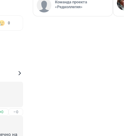
Команда проекта
«Редколлегия»
0
+0
–0
ечно на 