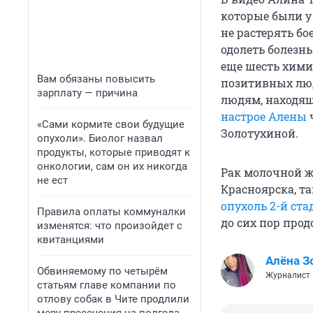
которые были у 
не растерять бо
одолеть болезнь
еще шесть хими
Вам обязаны повысить
позитивных люд
зарплату — причина
людям, находящ
настрое Алены
«Сами кормите свои будущие
Золотухиной.
опухоли». Биолог назвал
продукты, которые приводят к
онкологии, сам он их никогда
Рак молочной ж
не ест
Красноярска, та
опухоль 2-й ста
Правила оплаты коммуналки
до сих пор прод
изменятся: что произойдет с
квитанциями
Алёна З
Обвиняемому по четырём
Журналист
статьям главе компании по
отлову собак в Чите продлили