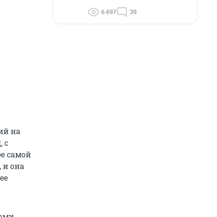
6 697
39
ий на
 с
ее самой
 и она
ее
ами,