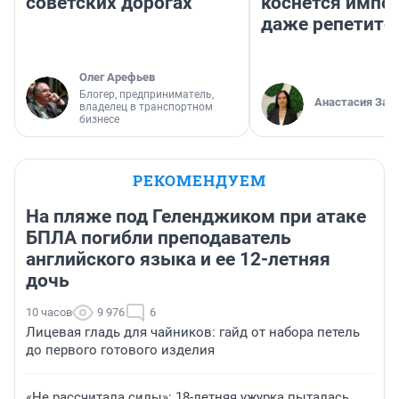
советских дорогах
коснется импор
даже репетито
Олег Арефьев
Блогер, предприниматель,
Анастасия Зав
владелец в транспортном
бизнесе
РЕКОМЕНДУЕМ
На пляже под Геленджиком при атаке
БПЛА погибли преподаватель
английского языка и ее 12-летняя
дочь
10 часов
9 976
6
Лицевая гладь для чайников: гайд от набора петель
до первого готового изделия
«Не рассчитала силы»: 18-летняя ужурка пыталась