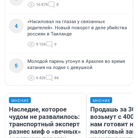
16 878
8
«Насиловал на глазах у связанных
4
родителей». Новый поворот в деле убийства
россиян в Таиланде
9 104
9
Молодой парень утонул в Арахлее во время
5
катания на лодке с девушкой
6 426
84
МНЕНИЕ
МНЕНИЕ
Наследие, которое
Продашь за 300
чудом не развалилось:
возьмут с 4000
транспортный эксперт
нам готовит н
разнес миф о «вечных»
налоговый зако