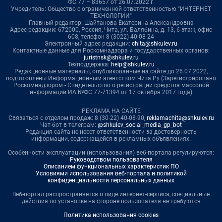
ФС 77 – 83657 от 26.07.2022 г.
Учредитель: Общество с ограниченной ответственностью "ИНТЕРНЕТ
ТЕХНОЛОГИИ"
Главный редактор: Шайтанова Екатерина Александровна
Адрес редакции: 672000, Россия, Чита, ул. Балябина, д. 13, 6 этаж, офис
608, телефон 8 (3022) 40-08-24
Электронный адрес редакции:
chita@shkulev.ru
Контактные данные для Роскомнадзора и государственных органов:
juristnsk@shkulev.ru
Техподдержка:
help@shkulev.ru
Редакционные материалы, опубликованные на сайте до 26.07.2022,
подготовлены Информационным агентством Чита.Ру (Зарегистрировано
Роскомнадзором - Свидетельство о регистрации средства массовой
информации ИА №ФС 77-71394 от 17 октября 2017 года)
РЕКЛАМА НА САЙТЕ
Связаться с отделом продаж: 8 (30-22) 40-08-90,
reklamachita@shkulev.ru
Чат-бот в телеграм:
@shkulev_social_media_gp_bot
Редакция сайта не несет ответственности за достоверность
информации, содержащейся в рекламных объявлениях.
Особенности эксплуатации (использования) веб-портала регулируются:
Руководством пользователя
Описанием функциональных характеристик ПО
Условиями использования веб-портала и политикой
конфиденциальности персональных данных
Веб-портал распространяется в виде интернет-сервиса, специальные
действия по установке на стороне пользователя не требуются
Политика использования cookies