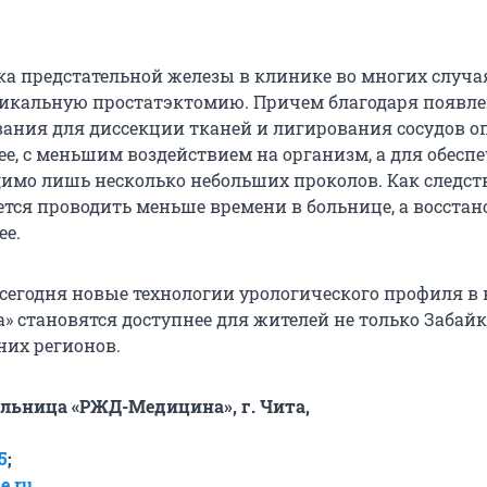
ка предстательной железы в клинике во многих случа
икальную простатэктомию. Причем благодаря появл
вания для диссекции тканей и лигирования сосудов 
ее, с меньшим воздействием на организм, а для обесп
димо лишь несколько небольших проколов. Как следст
ется проводить меньше времени в больнице, а восста
ее.
 сегодня новые технологии урологического профиля в
 становятся доступнее для жителей не только Забайк
дних регионов.
льница «РЖД-Медицина», г. Чита,
5
;
e.ru