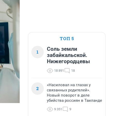
ТОП 5
Соль земли
1
забайкальской.
Нижегородцевы
18 891
18
«Насиловал на глазах у
2
связанных родителей».
Новый поворот в деле
убийства россиян в Таиланде
9 351
9