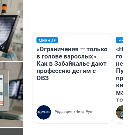
МНЕНИЕ
МНЕНИ
«Ограничения — только
«Нет 
в голове взрослых».
городо
Как в Забайкалье дают
недоф
профессию детям с
Путеш
ОВЗ
проех
килом
машин
того
Редакция «Чита.Ру»