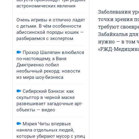
астрономических явления
Заболевания ур
точки зрения п
Очень игривы и отлично ладят
с детьми. В чём особенности
требуют своевр
абиссинской породы кошек —
Забайкалья для 
разбираемся с экспертом
нужно — в том 
«РЖД-Медицина
Прохор Шаляпин влюбился
по-настоящему, а Ваня
Дмитриенко побил
необычный рекорд: новости
из мира шоу-бизнеса
Сибирский Бэнкси: как
скульптор в черной маске
развешивает загадочные арт-
объекты — видео
Мэрия Читы впервые
наняла отдельных людей,
которые убирают мусор с улиц