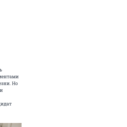
ь
гментами
зни. Но
ии
дидат