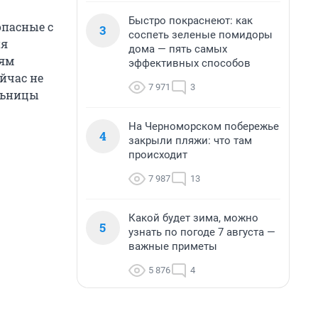
Быстро покраснеют: как
опасные с
3
соспеть зеленые помидоры
ия
дома — пять самых
лям
эффективных способов
ейчас не
7 971
3
льницы
На Черноморском побережье
4
закрыли пляжи: что там
происходит
7 987
13
Какой будет зима, можно
5
узнать по погоде 7 августа —
важные приметы
5 876
4