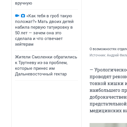
вручную
«Как тебя в гроб такую
положат?» Мать двоих детей
набила первую татуировку в
50 лет — зачем она это
сделала и что отвечает
хейтерам
О возможностях отдел
Источник: 
Андрей Фил
Жители Смоленки обратились
к Трутневу из-за проблем,
которые принес им
— Урологическое
Дальневосточный гектар
проводят рекон
тонкой кишки и
наибольшего пр
доброкачествен
предстательной
медицинских н