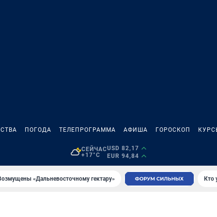
СТВА
ПОГОДА
ТЕЛЕПРОГРАММА
АФИША
ГОРОСКОП
КУРС
USD 82,17
СЕЙЧАС
+17°C
EUR 94,84
Возмущены «Дальневосточному гектару»
Кто 