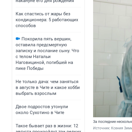
накануне его дня рождения
Как спастись от жары без
кондиционера: 5 работающих
способов
Покорила пять вершин,
оставила предсмертную
записку и послание сыну. Что
с телом Натальи
Наговициной, погибшей на
пике Победы
Не только дача: чем заняться
в августе в Чите и какое хобби
выбрать взрослым
Двое подростов утонули
около Сухотино в Чите
За последние несколь
Такое бывает раз в жизни: 12
Источник: 
Ксения Зим
августа произойдут три редких