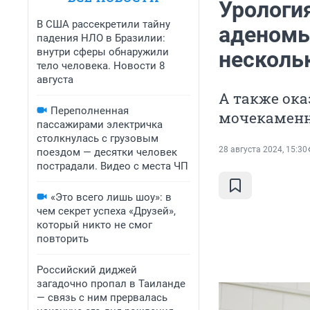
Урология
В США рассекретили тайну
аденомы
падения НЛО в Бразилии:
внутри сферы обнаружили
несколь
тело человека. Новости 8
августа
А также ок
Переполненная
мочекаменн
пассажирами электричка
столкнулась с грузовым
28 августа 2024, 15:30
поездом — десятки человек
пострадали. Видео с места ЧП
«Это всего лишь шоу»: в
чем секрет успеха «Друзей»,
который никто не смог
повторить
Российский диджей
загадочно пропал в Таиланде
— связь с ним прервалась