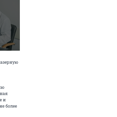
 лазерную
ию
нная
е и
не более