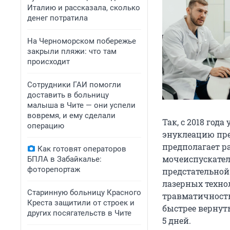
Италию и рассказала, сколько
денег потратила
На Черноморском побережье
закрыли пляжи: что там
происходит
Сотрудники ГАИ помогли
доставить в больницу
малыша в Чите — они успели
вовремя, и ему сделали
Так, с 2018 год
операцию
энуклеацию пре
предполагает р
Как готовят операторов
мочеиспускател
БПЛА в Забайкалье:
фоторепортаж
предстательной
лазерных техно
Старинную больницу Красного
травматичность
Креста защитили от строек и
быстрее вернуть
других посягательств в Чите
5 дней.