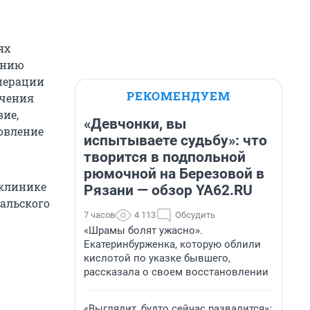
ях
ению
операции
РЕКОМЕНДУЕМ
ечения
вие,
«Девчонки, вы
новление
испытываете судьбу»: что
творится в подпольной
рюмочной на Березовой в
 клинике
Рязани — обзор YA62.RU
альского
7 часов
4 113
Обсудить
«Шрамы болят ужасно».
Екатеринбурженка, которую облили
кислотой по указке бывшего,
рассказала о своем восстановлении
«Выглядит, будто сейчас развалится»: