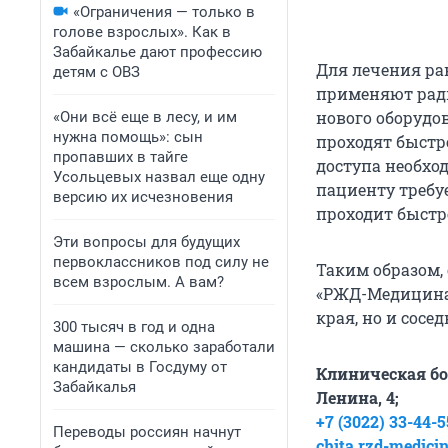
«Ограничения — только в
голове взрослых». Как в
Забайкалье дают профессию
Для лечения ра
детям с ОВЗ
применяют рад
нового оборудо
«Они всё еще в лесу, и им
нужна помощь»: сын
проходят быстр
пропавших в тайге
доступа необхо
Усольцевых назвал еще одну
пациенту требу
версию их исчезновения
проходит быстр
Эти вопросы для будущих
первоклассников под силу не
Таким образом,
всем взрослым. А вам?
«РЖД-Медицина»
края, но и сосе
300 тысяч в год и одна
машина — сколько заработали
кандидаты в Госдуму от
Клиническая бо
Забайкалья
Ленина, 4;
+7 (3022) 33-44-5
Переводы россиян начнут
chita.rzd-medicin