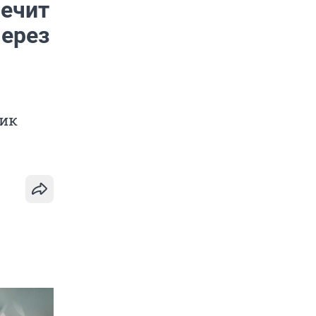
лечит
через
ник